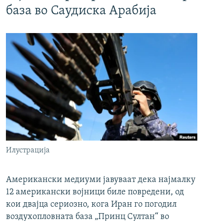
база во Саудиска Арабија
Илустрација
Американски медиуми јавуваат дека најмалку
12 американски војници биле повредени, од
кои двајца сериозно, кога Иран го погодил
воздухопловната база „Принц Султан“ во