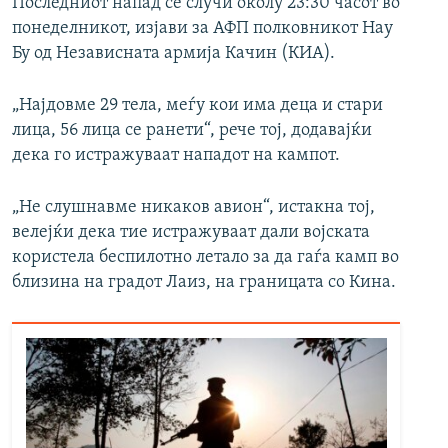
Последниот напад се случи околу 23:30 часот во
понеделникот, изјави за АФП полковникот Нау
Бу од Независната армија Качин (КИА).
„Најдовме 29 тела, меѓу кои има деца и стари
лица, 56 лица се ранети“, рече тој, додавајќи
дека го истражуваат нападот на кампот.
„Не слушнавме никаков авион“, истакна тој,
велејќи дека тие истражуваат дали војската
користела беспилотно летало за да гаѓа камп во
близина на градот Лаиз, на границата со Кина.