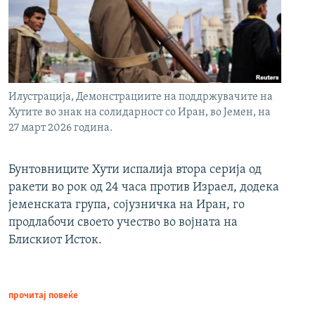
Илустрација, Демонстрациите на поддржувачите на
Хутите во знак на солидарност со Иран, во Јемен, на
27 март 2026 година.
Бунтовниците Хути испалија втора серија од
ракети во рок од 24 часа против Израел, додека
јеменската група, сојузничка на Иран, го
продлабочи своето учество во војната на
Блискиот Исток.
прочитај повеќе