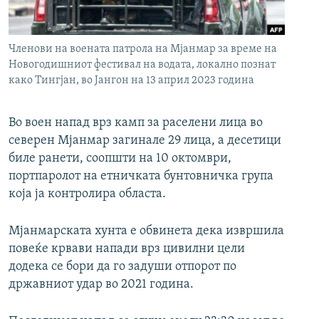
РСЕ веб страници
Членови на воената патрола на Мјанмар за време на
Новогодишниот фестивал на водата, локално познат
како Тингјан, во Јангон на 13 април 2023 година
Во воен напад врз камп за раселени лица во
северен Мјанмар загинале 29 лица, а десетици
биле ранети, соопшти на 10 октомври,
портпаролот на етничката бунтовничка група
која ја контролира областа.
Мјанмарската хунта е обвинета дека извршила
повеќе крвави напади врз цивилни цели
додека се бори да го задуши отпорот по
државниот удар во 2021 година.