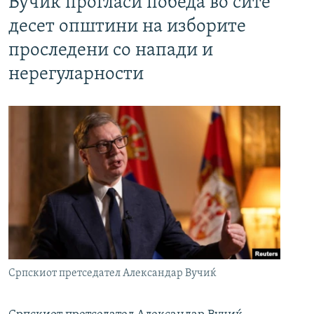
Вучиќ прогласи победа во сите
десет општини на изборите
проследени со напади и
нерегуларности
Српскиот претседател Александар Вучиќ