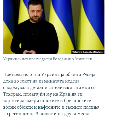
Украинскиот претседател Володимир Зеленски
Претседателот на Украина ја обвини Русија
дека во текот на изминатата недела
споделувала детални сателитски снимки со
Техеран, помагајќи му на Иран да ги
таргетира американските и британските
воени објекти и нафтените и гасните полиња
во регионот на Заливот и на други места.