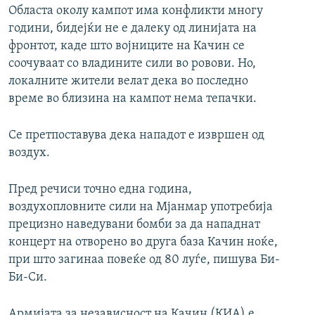
Областа околу кампот има конфликти многу
години, бидејќи не е далеку од линијата на
фронтот, каде што војниците на Качин се
соочуваат со владините сили во ровови. Но,
локалните жители велат дека во последно
време во близина на кампот нема тепачки.
Се претпоставува дека нападот е извршен од
воздух.
Пред речиси точно една година,
воздухопловните сили на Мјанмар употребија
прецизно наведувани бомби за да нападнат
концерт на отворено во друга база Качин ноќе,
при што загинаа повеќе од 80 луѓе, пишува Би-
Би-Си.
Армијата за независност на Качин (КИА) е