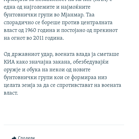
една од најголемите и најмоќните
бунтовнички групи во Мјанмар. Таа
спорадично се бореше против централната
власт од 1960 година и постојано од прекинот
на огнот во 2011 година.
Од државниот удар, воената влада ја сметаше
КИА како значајна закана, обезбедувајќи
оружје и обука на некои од новите
бунтовнички групи кои се формираа низ
целата земја за да се спротивстават на воената
власт.
Сподели