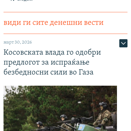
види ги сите денешни вести
март 30, 2026
Косовската влада го одобри
предлогот за испраќање
безбедносни сили во Газа