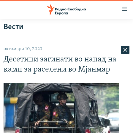
Достапни
линкови
Оди
Вести
на
МАКЕДОНИЈА
содржината
СВЕТ
Оди
октомври 10, 2023
ВИЗУЕЛНО
на
Десетици загинати во напад на
главната
ВЕСТИ
навигација
камп за раселени во Мјанмар
ШТО ТРЕБА ДА ЗНАЕТЕ
Премини
на
ПРИЈАВИ СЕ ЗА ЊУЗЛЕТЕР
пребарување
ПОДКАСТ ЗОШТО?
СЛЕДЕТЕ НЕ