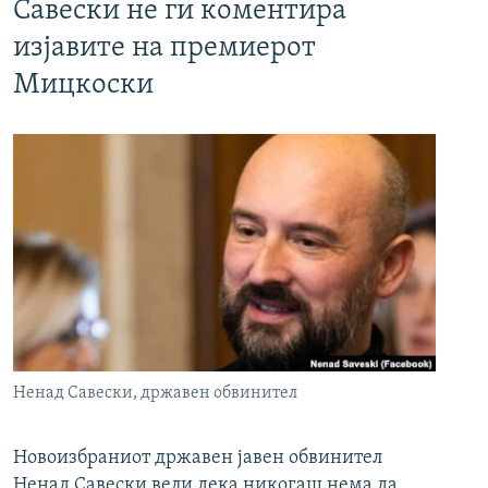
Савески не ги коментира
изјавите на премиерот
Мицкоски
Ненад Савески, државен обвинител
Новоизбраниот државен јавен обвинител
Ненад Савески вели дека никогаш нема да