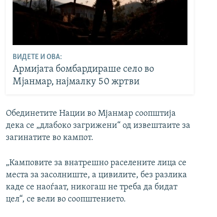
ВИДЕТЕ И ОВА:
Армијата бомбардираше село во
Мјанмар, најмалку 50 жртви
Обединетите Нации во Мјанмар соопштија
дека се „длабоко загрижени“ од извештаите за
загинатите во кампот.
„Камповите за внатрешно раселените лица се
места за засолниште, а цивилите, без разлика
каде се наоѓаат, никогаш не треба да бидат
цел“, се вели во соопштението.