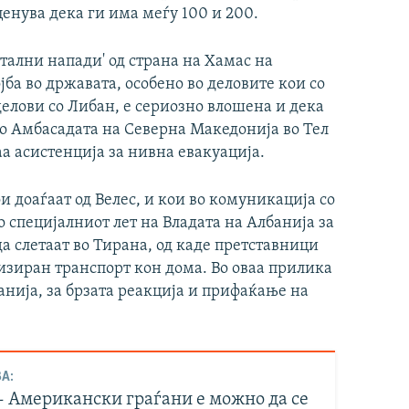
ценува дека ги има меѓу 100 и 200.
тални напади' од страна на Хамас на
јба во државата, особено во деловите кои со
делови со Либан, е сериозно влошена и дека
во Амбасадата на Северна Македонија во Тел
а асистенција за нивна евакуација.
и доаѓаат од Велес, и кои во комуникација со
 специјалниот лет на Владата на Албанија за
да слетаат во Тирана, од каде претставници
изиран транспорт кон дома. Во оваа прилика
анија, за брзата реакција и прифаќање на
А:
- Американски граѓани е можно да се