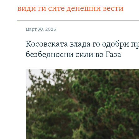
види ги сите денешни вести
март 30, 2026
Косовската влада го одобри п
безбедносни сили во Газа