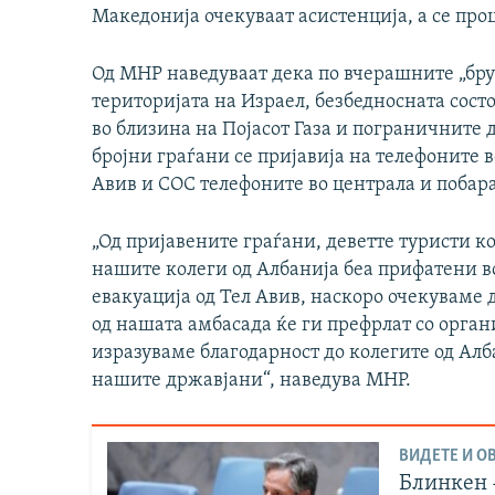
Македонија очекуваат асистенција, а се про
Од МНР наведуваат дека по вчерашните „бру
територијата на Израел, безбедносната состо
во близина на Појасот Газа и пограничните 
бројни граѓани се пријавија на телефоните 
Авив и СОС телефоните во централа и побара
„Од пријавените граѓани, деветте туристи ко
нашите колеги од Албанија беа прифатени во
евакуација од Тел Авив, наскоро очекуваме 
од нашата амбасада ќе ги префрлат со орган
изразуваме благодарност до колегите од Алб
нашите државјани“, наведува МНР.
ВИДЕТЕ И ОВ
Блинкен 