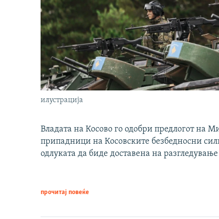
илустрација
Владата на Косово го одобри предлогот на М
припадници на Косовските безбедносни сили 
одлуката да биде доставена на разгледување
прочитај повеќе