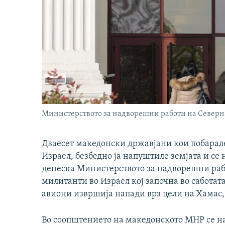
Министерството за надворешни работи на Северн
Дваесет македонски државјани кои побарале
Израел, безбедно ја напуштиле земјата и се
денеска Министерството за надворешни раб
милитанти во Израел кој започна во саботата
авиони извршија напади врз цели на Хамас, 
Во соопштението на македонското МНР се на