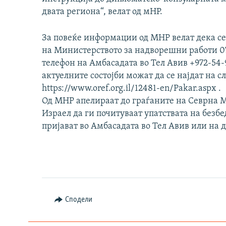
двата региона“, велат од мНР.
За повеќе информации од МНР велат дека с
на Министерството за надворешни работи 075
телефон на Амбасадата во Тел Авив +972-54
актуелните состојби можат да се најдат на с
https://www.oref.org.il/12481-en/Pakar.aspx .
Од МНР апелираат до граѓаните на Севрна М
Израел да ги почитуваат упатствата на безбе
пријават во Амбасадата во Тел Авив или на 
Сподели