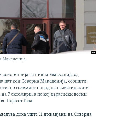
а Македонија.
 асистенција за нивна евакуација од
 на пат кон Северна Македонија, соопшти
оти, по големиот напад на палестинските
 на 7 октомври, а по кој израелски воени
во Појасот Газа.
ведува дека уште 11 државјани на Северна