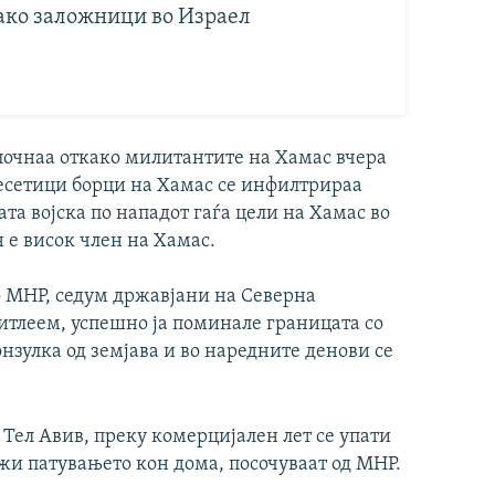
ако заложници во Израел
почнаа откако милитантите на Хамас вчера
Десетици борци на Хамас се инфилтрираа
та војска по нападот гаѓа цели на Хамас во
н е висок член на Хамас.
о МНР, седум државјани на Северна
итлеем, успешно ја поминале границата со
нзулка од земјава и во наредните денови се
 Тел Авив, преку комерцијален лет се упати
лжи патувањето кон дома, посочуваат од МНР.