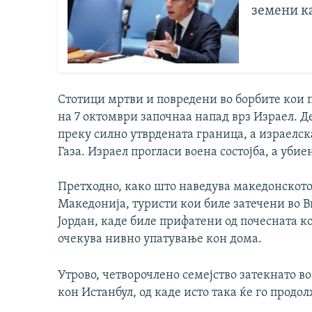
земени к
Стотици мртви и повредени во борбите кои 
на 7 октомври започнаа напад врз Израел. 
преку силно утврдената граница, а израелска
Газа. Израел прогласи воена состојба, а убие
Претходно, како што наведува македонскот
Македонија, туристи кои биле затечени во В
Јордан, каде биле прифатени од почесната ко
очекува нивно упатување кон дома.
Утрово, четворочлено семејство затекнато во
кон Истанбул, од каде исто така ќе го продо