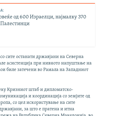
А:
овеќе од 600 Израелци, најмалку 370
 Палестинци
 со сите останати државјани на Северна
але асистенција при нивното напуштање на
кои биле затечени во Рамала на Западниот
еку Кризниот штаб и дипломатско-
омуникација и координација со земјите од
вропа, со цел искористување на сите
ржавјани, за што е пратена и итна
мрежа на Република Северна Македонија, во