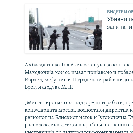
ВИДЕТЕ И ОВ
Убиени п
загинати
Амбасадата во Тел Авив останува во контакт
Македонија кои се имаат пријавено и побар
Израел, меѓу нив и 11 градежни работници 
Брег, наведува МНР.
„Министерството за надворешни работи, пр
конзуларната мрежа, воспостави директна к
регионот на Блискиот исток и Југоисточна Е
расположливи летови и враќање на нашите д
инструкција до дипломатско-конзуларната 