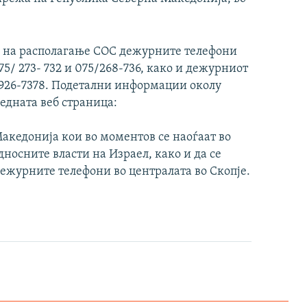
е на располагање СОС дежурните телефони
/ 273- 732 и 075/268-736, како и дежурниот
-926-7378. Подетални информации околу
ледната веб страница:
акедонија кои во моментов се наоѓаат во
дносните власти на Израел, како и да се
дежурните телефони во централата во Скопје.