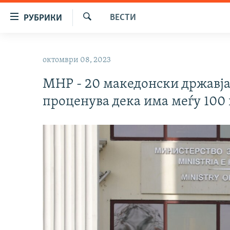
Достапни
ВЕСТИ
РУБРИКИ
линкови
Барај
Оди
МАКЕДОНИЈА
на
октомври 08, 2023
СВЕТ
содржината
Оди
МНР - 20 македонски државја
ВИЗУЕЛНО
на
проценува дека има меѓу 100 
ВЕСТИ
главната
навигација
ШТО ТРЕБА ДА ЗНАЕТЕ
Премини
ПРИЈАВИ СЕ ЗА ЊУЗЛЕТЕР
на
пребарување
ПОДКАСТ ЗОШТО?