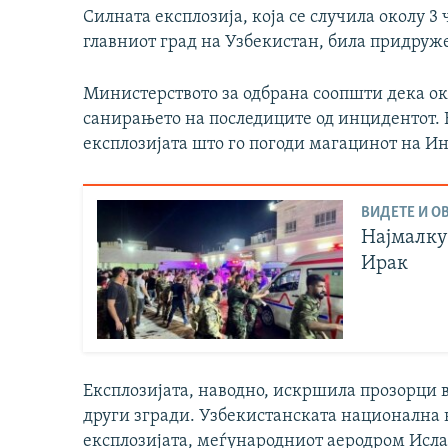
Силната експлозија, која се случила околу 3 
главниот град на Узбекистан, била придруж
Министерството за одбрана соопшти дека ок
санирањето на последиците од инцидентот. В
експлозијата што го погоди магацинот на И
ВИДЕТЕ И ОВ
Најмалку 
Ирак
Експлозијата, наводно, искршила прозорци 
други згради. Узбекистанската национална н
експлозијата, меѓународниот аеродром Исла