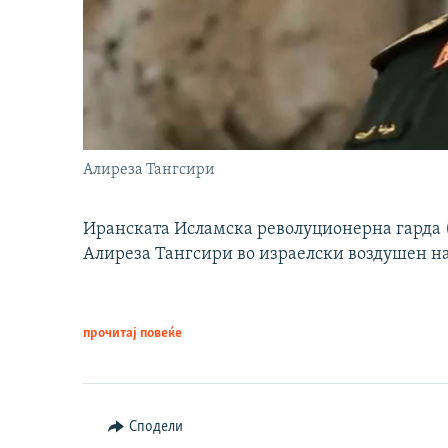
Алиреза Тангсири
Иранската Исламска револуционерна гарда (
Алиреза Тангсири во израелски воздушен н
прочитај повеќе
Сподели