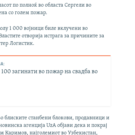
часот по полноќ во областа Сергели во
ена со голем пожар.
олу 1 000 војници биле вклучени во
ластите отворија истрага за причините за
нтер Логистик.
А:
100 загинати во пожар на свадба во
во блиските станбени блокови, продавници и
овинска агенција UzA објави дека и покрај
м Каримов, најголемиот во Узбекистан,