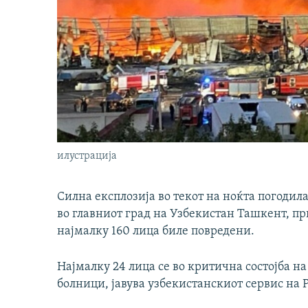
илустрација
Силна експлозија во текот на ноќта погодил
во главниот град на Узбекистан Ташкент, п
најмалку 160 лица биле повредени.
Најмалку 24 лица се во критична состојба н
болници, јавува узбекистанскиот сервис на 