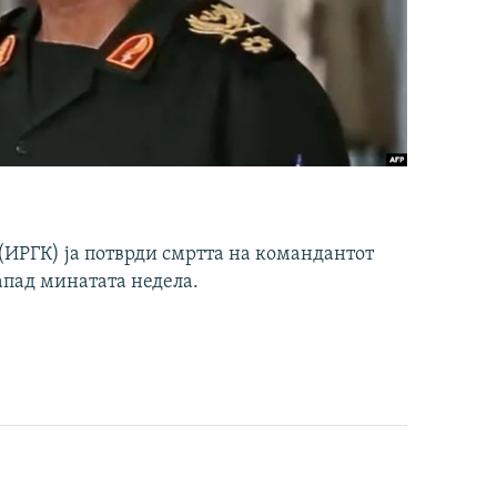
ИРГК) ја потврди смртта на командантот
апад минатата недела.