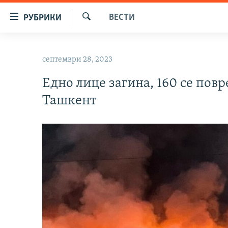
Достапни
ВЕСТИ
РУБРИКИ
линкови
Барај
Оди
МАКЕДОНИЈА
на
септември 28, 2023
СВЕТ
содржината
Оди
Едно лице загина, 160 се повр
ВИЗУЕЛНО
на
Ташкент
ВЕСТИ
главната
навигација
ШТО ТРЕБА ДА ЗНАЕТЕ
Премини
ПРИЈАВИ СЕ ЗА ЊУЗЛЕТЕР
на
пребарување
ПОДКАСТ ЗОШТО?