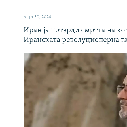
март 30, 2026
Иран ја потврди смртта на к
Иранската револуционерна г