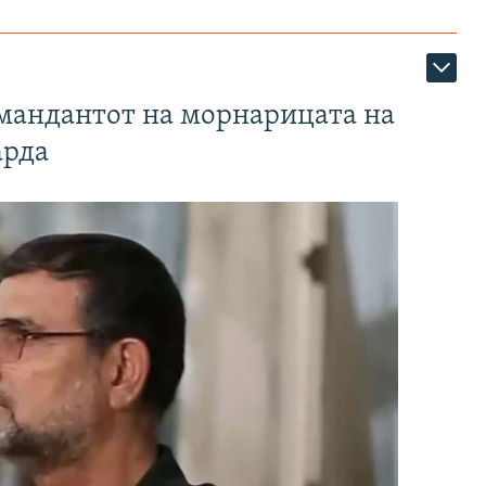
омандантот на морнарицата на
арда