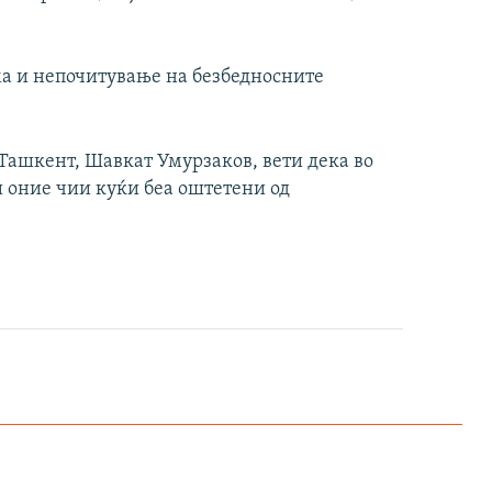
а и непочитување на безбедносните
Ташкент, Шавкат Умурзаков, вети дека во
ти оние чии куќи беа оштетени од