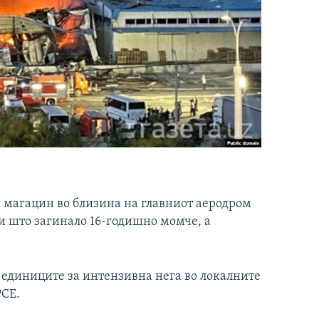
а магацин во близина на главниот аеродром
ри што загинало 16-годишно момче, а
а единиците за интензивна нега во локалните
РСЕ.