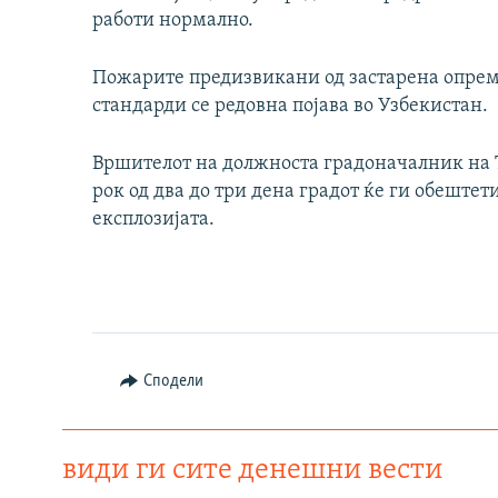
работи нормално.
Пожарите предизвикани од застарена опрем
стандарди се редовна појава во Узбекистан.
Вршителот на должноста градоначалник на 
рок од два до три дена градот ќе ги обеште
експлозијата.
Сподели
види ги сите денешни вести