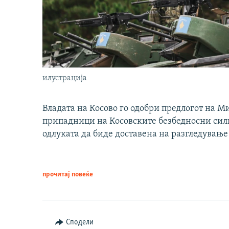
илустрација
Владата на Косово го одобри предлогот на М
припадници на Косовските безбедносни сили 
одлуката да биде доставена на разгледување
прочитај повеќе
Сподели