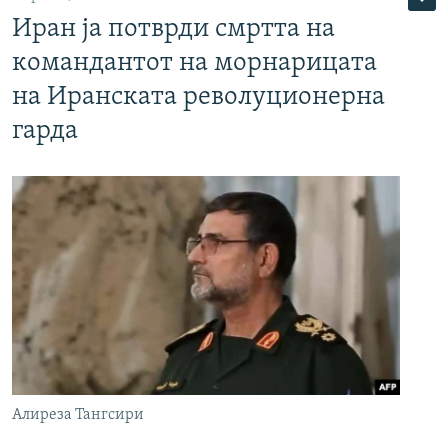
Иран ја потврди смртта на
командантот на морнарицата
на Иранската револуционерна
гарда
Алиреза Тангсири