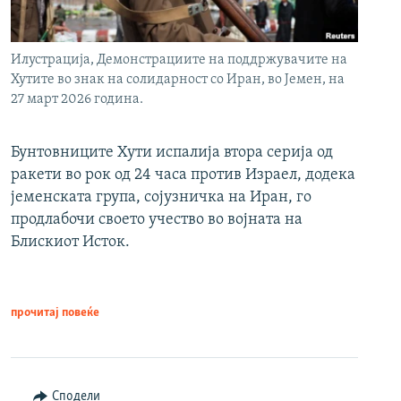
Илустрација, Демонстрациите на поддржувачите на
Хутите во знак на солидарност со Иран, во Јемен, на
27 март 2026 година.
Бунтовниците Хути испалија втора серија од
ракети во рок од 24 часа против Израел, додека
јеменската група, сојузничка на Иран, го
продлабочи своето учество во војната на
Блискиот Исток.
прочитај повеќе
Сподели