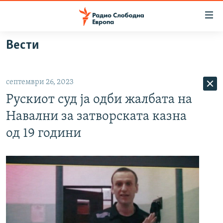
Достапни
линкови
Оди
Вести
на
МАКЕДОНИЈА
содржината
СВЕТ
Оди
септември 26, 2023
ВИЗУЕЛНО
на
Рускиот суд ја одби жалбата на
главната
ВЕСТИ
навигација
Навални за затворската казна
ШТО ТРЕБА ДА ЗНАЕТЕ
Премини
од 19 години
на
ПРИЈАВИ СЕ ЗА ЊУЗЛЕТЕР
пребарување
ПОДКАСТ ЗОШТО?
СЛЕДЕТЕ НЕ