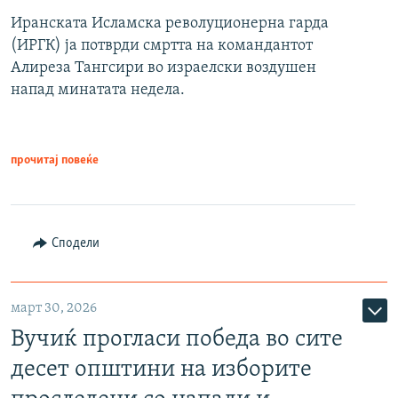
Иранската Исламска револуционерна гарда
(ИРГК) ја потврди смртта на командантот
Алиреза Тангсири во израелски воздушен
напад минатата недела.
прочитај повеќе
Сподели
март 30, 2026
Вучиќ прогласи победа во сите
десет општини на изборите