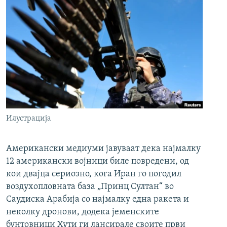
Илустрација
Американски медиуми јавуваат дека најмалку
12 американски војници биле повредени, од
кои двајца сериозно, кога Иран го погодил
воздухопловната база „Принц Султан“ во
Саудиска Арабија со најмалку една ракета и
неколку дронови, додека јеменските
бунтовници Хути ги лансирале своите први