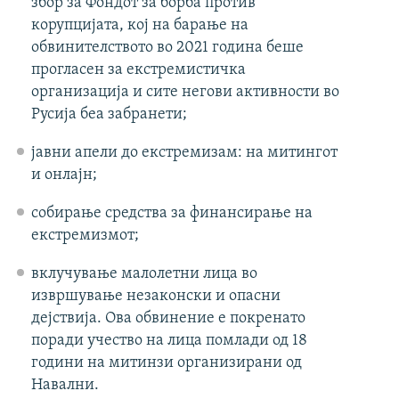
збор за Фондот за борба против
корупцијата, кој на барање на
обвинителството во 2021 година беше
прогласен за екстремистичка
организација и сите негови активности во
Русија беа забранети;
јавни апели до екстремизам: на митингот
и онлајн;
собирање средства за финансирање на
екстремизмот;
вклучување малолетни лица во
извршување незаконски и опасни
дејствија. Ова обвинение е покренато
поради учество на лица помлади од 18
години на митинзи организирани од
Навални.