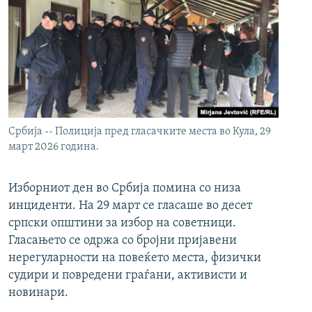
Србија -- Полиција пред гласачките места во Кула, 29
март 2026 година.
Изборниот ден во Србија помина со низа
инциденти. На 29 март се гласаше во десет
српски општини за избор на советници.
Гласањето се одржа со бројни пријавени
нерегуларности на повеќето места, физички
судири и повредени граѓани, активисти и
новинари.