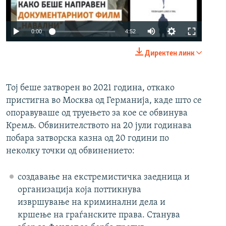
Auto
0:00
4:52
240p
Директен линк
360p
Auto
240p
360p
480p
480p
Тој беше затворен во 2021 година, откако
пристигна во Москва од Германија, каде што се
720p
720p
1080p
опоравуваше од труењето за кое се обвинува
1080p
Кремљ. Обвинителството на 20 јули годинава
побара затворска казна од 20 години по
неколку точки од обвинението:
создавање на екстремистичка заедница и
организација која поттикнува
извршување на криминални дела и
кршење на граѓанските права. Станува