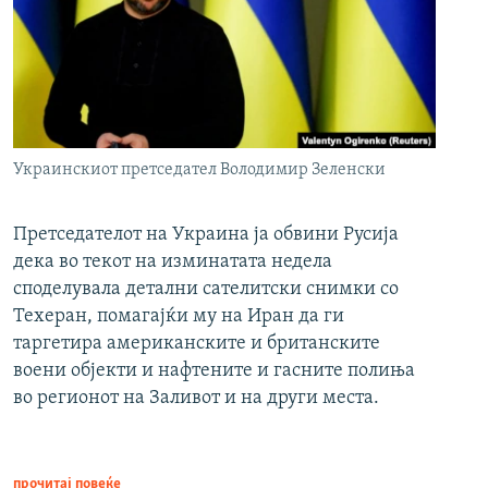
Украинскиот претседател Володимир Зеленски
Претседателот на Украина ја обвини Русија
дека во текот на изминатата недела
споделувала детални сателитски снимки со
Техеран, помагајќи му на Иран да ги
таргетира американските и британските
воени објекти и нафтените и гасните полиња
во регионот на Заливот и на други места.
прочитај повеќе