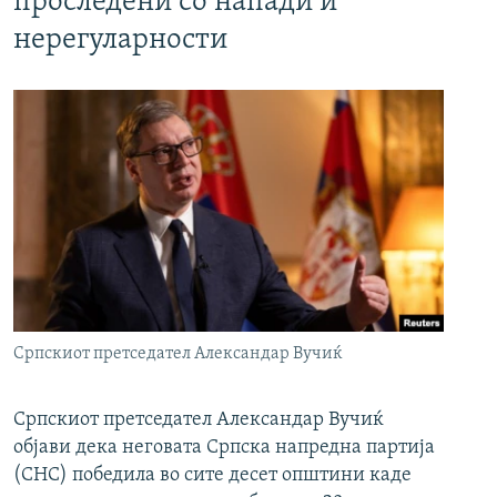
проследени со напади и
нерегуларности
Српскиот претседател Александар Вучиќ
Српскиот претседател Александар Вучиќ
објави дека неговата Српска напредна партија
(СНС) победила во сите десет општини каде