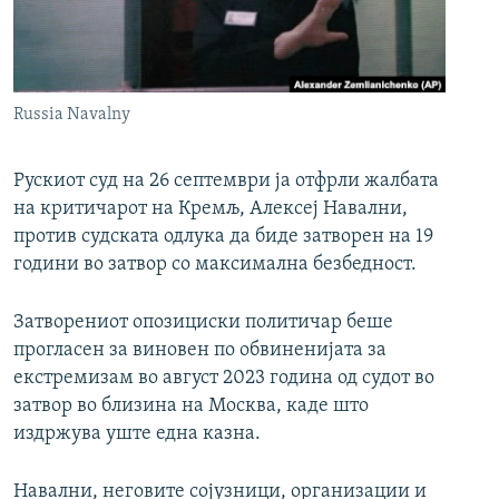
РСЕ веб страници
Russia Navalny
Рускиот суд на 26 септември ја отфрли жалбата
на критичарот на Кремљ, Алексеј Навални,
против судската одлука да биде затворен на 19
години во затвор со максимална безбедност.
Затворениот опозициски политичар беше
прогласен за виновен по обвиненијата за
екстремизам во август 2023 година од судот во
затвор во близина на Москва, каде што
издржува уште една казна.
Навални, неговите сојузници, организации и