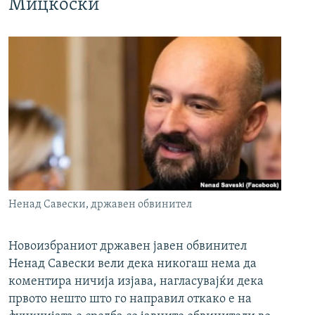
Мицкоски
Ненад Савески, државен обвинител
Новоизбраниот државен јавен обвинител
Ненад Савески вели дека никогаш нема да
коментира ничија изјава, нагласувајќи дека
првото нешто што го направил откако е на