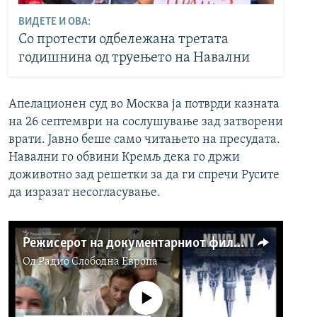
ВИДЕТЕ И ОВА:
Со протести одбележана третата
годишнина од труењето на Навални
Апелационен суд во Москва ја потврди казната
на 26 септември на сослушување зад затворени
врати. Јавно беше само читањето на пресудата.
Навални го обвини Кремљ дека го држи
доживотно зад решетки за да ги спречи Русите
да изразат несогласување.
Режисерот на документарниот филм за Навални снимил „вонредни“ моменти
Од
Радио Слободна Eвропа
No media source currently available