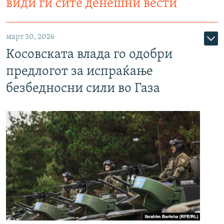
види ги сите денешни вести
март 30, 2026
Косовската влада го одобри
предлогот за испраќање
безбедносни сили во Газа