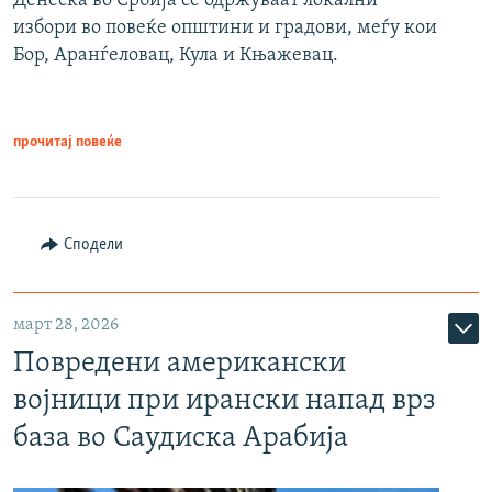
Денеска во Србија се одржуваат локални
избори во повеќе општини и градови, меѓу кои
Бор, Аранѓеловац, Кула и Књажевац.
прочитај повеќе
Сподели
март 28, 2026
Повредени американски
војници при ирански напад врз
база во Саудиска Арабија