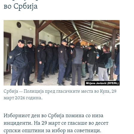
во Србија
Србија -- Полиција пред гласачките места во Кула, 29
март 2026 година.
Изборниот ден во Србија помина со низа
инциденти. На 29 март се гласаше во десет
српски општини за избор на советници.