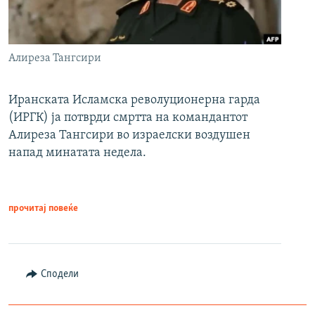
Алиреза Тангсири
Иранската Исламска револуционерна гарда
(ИРГК) ја потврди смртта на командантот
Алиреза Тангсири во израелски воздушен
напад минатата недела.
прочитај повеќе
Сподели