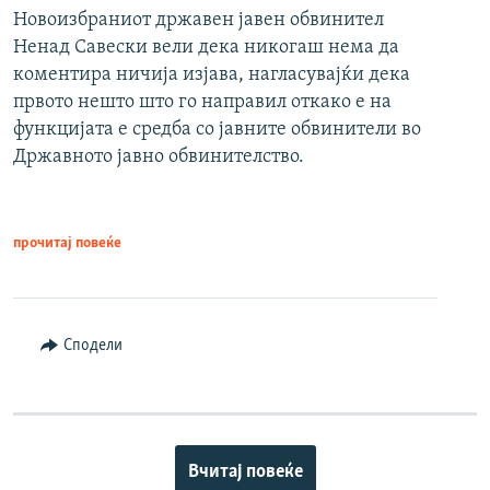
Новоизбраниот државен јавен обвинител
Ненад Савески вели дека никогаш нема да
коментира ничија изјава, нагласувајќи дека
првото нешто што го направил откако е на
функцијата е средба со јавните обвинители во
Државното јавно обвинителство.
прочитај повеќе
Сподели
Вчитај повеќе