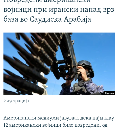
Повредени американски
војници при ирански напад врз
база во Саудиска Арабија
Илустрација
Американски медиуми јавуваат дека најмалку
12 американски војници биле повредени, од