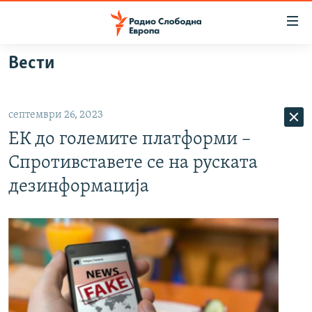
Достапни
линкови
Оди
Вести
на
МАКЕДОНИЈА
содржината
СВЕТ
Оди
септември 26, 2023
ВИЗУЕЛНО
на
ЕК до големите платформи –
главната
ВЕСТИ
навигација
Спротивставете се на руската
ШТО ТРЕБА ДА ЗНАЕТЕ
Премини
дезинформација
на
ПРИЈАВИ СЕ ЗА ЊУЗЛЕТЕР
пребарување
ПОДКАСТ ЗОШТО?
СЛЕДЕТЕ НЕ