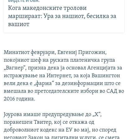
ВИДЕТЕ И ОВА:
Кога македонските тролови
маршираат: Ура за нашиот, бесилка за
вашиот
Минатиот февруари, Евгениј Пригожин,
покојниот шеф на руската платеничка група
„Вагнер“, призна дека ја основал Агенцијата за
истражување на Интернет, за која Вашингтон
вели дека е „фарма“ за дезинформации што се
вмешала во претседателските избори во САД во
2016 година.
Јоурова имаше предупредување до „X“,
поранешен Твитер, кој се откажа од
доброволниот кодекс на ЕУ во мај, но според
неговиот Закон за дигитални услуги, се смета