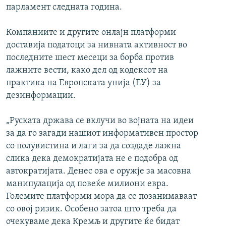
парламент следната година.
Компаниите и другите онлајн платформи
доставија податоци за нивната активност во
последните шест месеци за борба против
лажните вести, како дел од кодексот на
практика на Европската унија (ЕУ) за
дезинформации.
„Руската држава се вклучи во војната на идеи
за да го загади нашиот информативен простор
со полувистина и лаги за да создаде лажна
слика дека демократијата не е подобра од
автократијата. Денес ова е оружје за масовна
манипулација од повеќе милиони евра.
Големите платформи мора да се позанимаваат
со овој ризик. Особено затоа што треба да
очекуваме дека Кремљ и другите ќе бидат