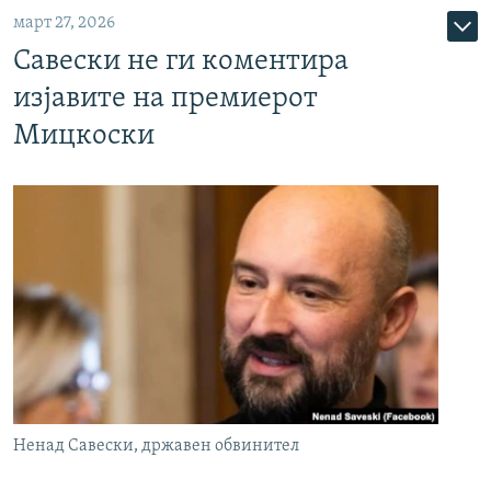
март 27, 2026
Савески не ги коментира
изјавите на премиерот
Мицкоски
Ненад Савески, државен обвинител