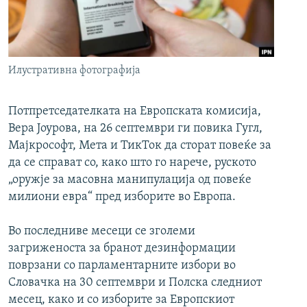
РСЕ веб страници
Илустративна фотографија
Потпретседателката на Европската комисија,
Вера Јоурова, на 26 септември ги повика Гугл,
Мајкрософт, Мета и ТикТок да сторат повеќе за
да се справат со, како што го нарече, руското
„оружје за масовна манипулација од повеќе
милиони евра“ пред изборите во Европа.
Во последниве месеци се зголеми
загриженоста за бранот дезинформации
поврзани со парламентарните избори во
Словачка на 30 септември и Полска следниот
месец, како и со изборите за Европскиот