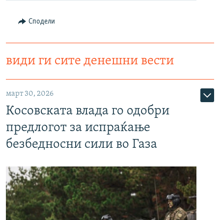
Сподели
види ги сите денешни вести
март 30, 2026
Косовската влада го одобри
предлогот за испраќање
безбедносни сили во Газа