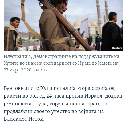
Илустрација, Демонстрациите на поддржувачите на
Хутите во знак на солидарност со Иран, во Јемен, на
27 март 2026 година.
Бунтовниците Хути испалија втора серија од
ракети во рок од 24 часа против Израел, додека
јеменската група, сојузничка на Иран, го
продлабочи своето учество во војната на
Блискиот Исток.