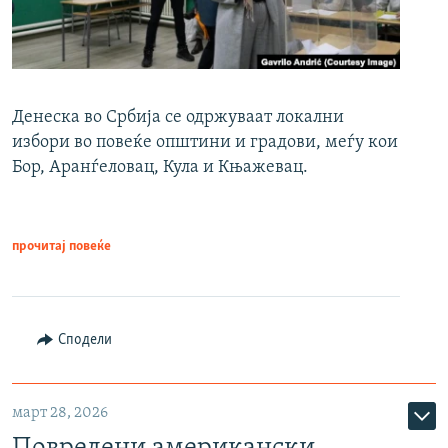
Денеска во Србија се одржуваат локални
избори во повеќе општини и градови, меѓу кои
Бор, Аранѓеловац, Кула и Књажевац.
прочитај повеќе
Сподели
март 28, 2026