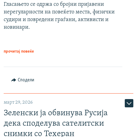
Гласањето се одржа со бројни пријавени
нерегуларности на повеќето места, физички
судири и повредени граѓани, активисти и
новинари.
прочитај повеќе
Сподели
март 29, 2026
Зеленски ја обвинува Русија
дека споделува сателитски
снимки со Техеран