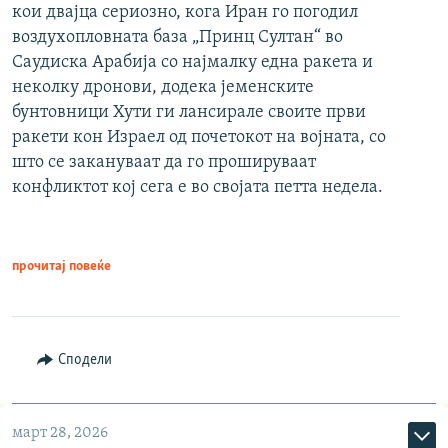
кои двајца сериозно, кога Иран го погодил
воздухопловната база „Принц Султан“ во
Саудиска Арабија со најмалку една ракета и
неколку дронови, додека јеменските
бунтовници Хути ги лансирале своите први
ракети кон Израел од почетокот на војната, со
што се закануваат да го прошируваат
конфликтот кој сега е во својата петта недела.
прочитај повеќе
Сподели
март 28, 2026