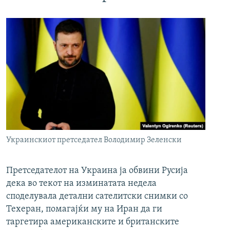
Украинскиот претседател Володимир Зеленски
Претседателот на Украина ја обвини Русија
дека во текот на изминатата недела
споделувала детални сателитски снимки со
Техеран, помагајќи му на Иран да ги
таргетира американските и британските