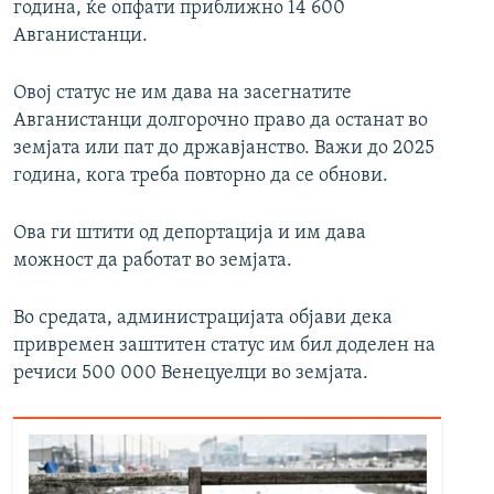
година, ќе опфати приближно 14 600
Авганистанци.
Овој статус не им дава на засегнатите
Авганистанци долгорочно право да останат во
земјата или пат до државјанство. Важи до 2025
година, кога треба повторно да се обнови.
Ова ги штити од депортација и им дава
можност да работат во земјата.
Во средата, администрацијата објави дека
привремен заштитен статус им бил доделен на
речиси 500 000 Венецуелци во земјата.