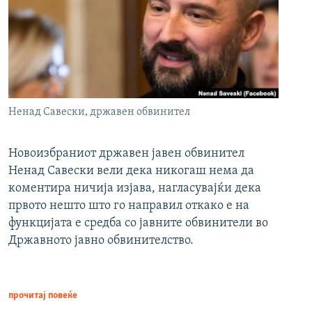
Ненад Савески, државен обвинител
Новоизбраниот државен јавен обвинител
Ненад Савески вели дека никогаш нема да
коментира ничија изјава, нагласувајќи дека
првото нешто што го направил откако е на
функцијата е средба со јавните обвинители во
Државното јавно обвинителство.
прочитај повеќе