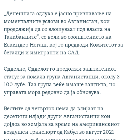
„Денешната одлука е јасно признавање на
моменталните услови во Авганистан, кои
продолжија да се влошуваат под власта на
Талибанците“, се вели во соопштението на
Ескиндер Негаш, кој го предводи Комитетот за
бегалци и имигранти на САД.
Одделно, Одделот го продолжи заштитениот
статус за помала група Авганистанци, околу 3
100 луѓе. Таа група веќе имаше заштита, но
управата мора редовно да ја обновува.
Вестите од четврток нема да влијаат на
десетици илјади други Авганистанци кои
дојдоа во земјата за време на американскиот
воздушен транспорт од Кабул во август 2021