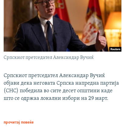
Српскиот претседател Александар Вучиќ
Српскиот претседател Александар Вучиќ
објави дека неговата Српска напредна партија
(СНС) победила во сите десет општини каде
што се одржаа локални избори на 29 март.
прочитај повеќе