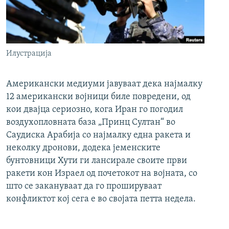
Илустрација
Американски медиуми јавуваат дека најмалку
12 американски војници биле повредени, од
кои двајца сериозно, кога Иран го погодил
воздухопловната база „Принц Султан“ во
Саудиска Арабија со најмалку една ракета и
неколку дронови, додека јеменските
бунтовници Хути ги лансирале своите први
ракети кон Израел од почетокот на војната, со
што се закануваат да го прошируваат
конфликтот кој сега е во својата петта недела.