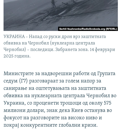
УКРАИНА – Напад со руски дрон врз заштитната
обвивка на Чернобил (нуклеарна централа
Чернобил) – последици. Забранета зона. 14 февруари
2025 година.
Министрите за надворешни работи од Групата
седум (Г7) разговараат за голем напор за
санирање на оштетувањата на заштитната
обвивка на нуклеарната централа Чернобил во
Украина, со проценети трошоци од околу 575
милиони долари, знак дека Киев останува во
фокусот на разговорите на високо ниво и
покрај конкурентните глобални кризи.