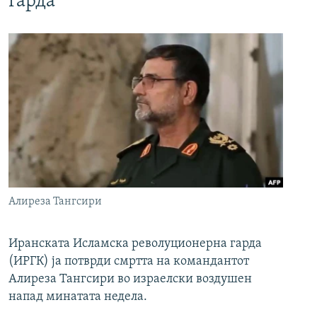
гарда
Алиреза Тангсири
Иранската Исламска револуционерна гарда
(ИРГК) ја потврди смртта на командантот
Алиреза Тангсири во израелски воздушен
напад минатата недела.