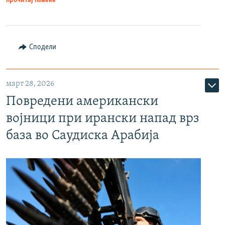
прочитај повеќе
Сподели
март 28, 2026
Повредени американски
војници при ирански напад врз
база во Саудиска Арабија