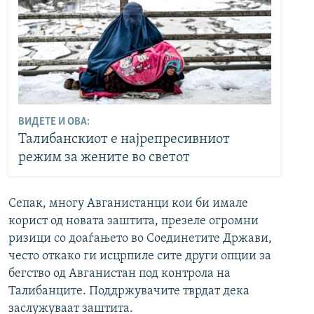
ВИДЕТЕ И ОВА:
Талибанскиот е најрепресивниот
режим за жените во светот
Сепак, многу Авганистанци кои би имале
корист од новата заштита, презеле огромни
ризици со доаѓањето во Соединетите Држави,
често откако ги исцрпиле сите други опции за
бегство од Авганистан под контрола на
Талибанците. Поддржувачите тврдат дека
заслужуваат заштита.