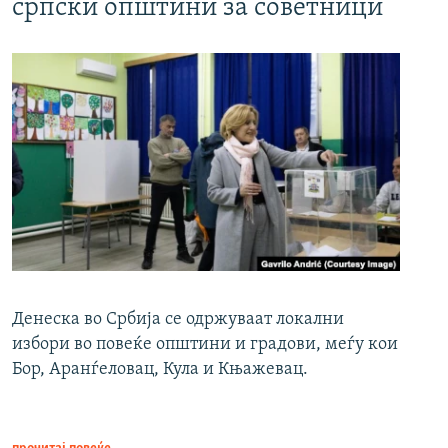
српски општини за советници
Денеска во Србија се одржуваат локални
избори во повеќе општини и градови, меѓу кои
Бор, Аранѓеловац, Кула и Књажевац.