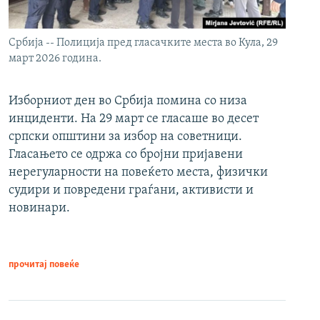
Србија -- Полиција пред гласачките места во Кула, 29
март 2026 година.
Изборниот ден во Србија помина со низа
инциденти. На 29 март се гласаше во десет
српски општини за избор на советници.
Гласањето се одржа со бројни пријавени
нерегуларности на повеќето места, физички
судири и повредени граѓани, активисти и
новинари.
прочитај повеќе