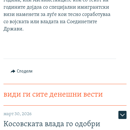
година, или Авганистанците кои со текот на
годините дојдоа со специјални имигрантски
визи наменети за луѓе кои тесно соработуваа
со војската или владата на Соединетите
Држави.
Сподели
види ги сите денешни вести
март 30, 2026
Косовската влада го одобри