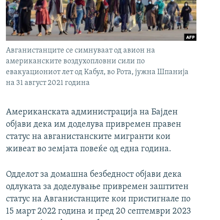
РСЕ веб страници
Авганистанците се симнуваат од авион на
американските воздухопловни сили по
евакуациониот лет од Кабул, во Рота, јужна Шпанија
на 31 август 2021 година
Американската администрација на Бајден
објави дека им доделува привремен правен
статус на авганистанските мигранти кои
живеат во земјата повеќе од една година.
Одделот за домашна безбедност објави дека
одлуката за доделување привремен заштитен
статус на Авганистанците кои пристигнале по
15 март 2022 година и пред 20 септември 2023