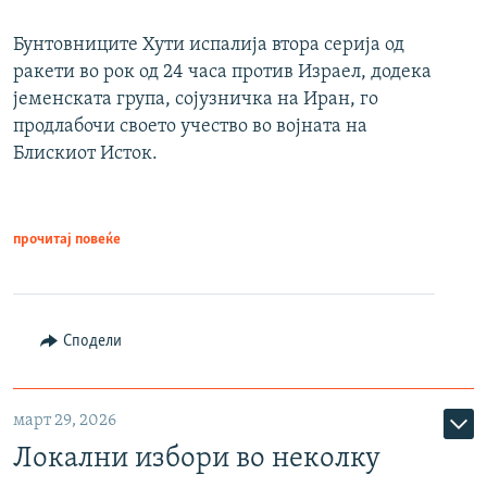
Бунтовниците Хути испалија втора серија од
ракети во рок од 24 часа против Израел, додека
јеменската група, сојузничка на Иран, го
продлабочи своето учество во војната на
Блискиот Исток.
прочитај повеќе
Сподели
март 29, 2026
Локални избори во неколку