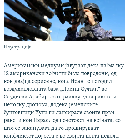
Илустрација
Американски медиуми јавуваат дека најмалку
12 американски војници биле повредени, од
кои двајца сериозно, кога Иран го погодил
воздухопловната база „Принц Султан“ во
Саудиска Арабија со најмалку една ракета и
неколку дронови, додека јеменските
бунтовници Хути ги лансирале своите први
ракети кон Израел од почетокот на војната, со
што се закануваат да го прошируваат
конфликтот кој сега е во својата петта недела.