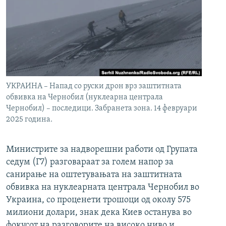
УКРАИНА – Напад со руски дрон врз заштитната
обвивка на Чернобил (нуклеарна централа
Чернобил) – последици. Забранета зона. 14 февруари
2025 година.
Министрите за надворешни работи од Групата
седум (Г7) разговараат за голем напор за
санирање на оштетувањата на заштитната
обвивка на нуклеарната централа Чернобил во
Украина, со проценети трошоци од околу 575
милиони долари, знак дека Киев останува во
фокусот на разговорите на високо ниво и