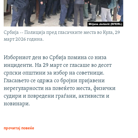
Србија -- Полиција пред гласачките места во Кула, 29
март 2026 година.
Изборниот ден во Србија помина со низа
инциденти. На 29 март се гласаше во десет
српски општини за избор на советници.
Гласањето се одржа со бројни пријавени
нерегуларности на повеќето места, физички
судири и повредени граѓани, активисти и
новинари.
прочитај повеќе