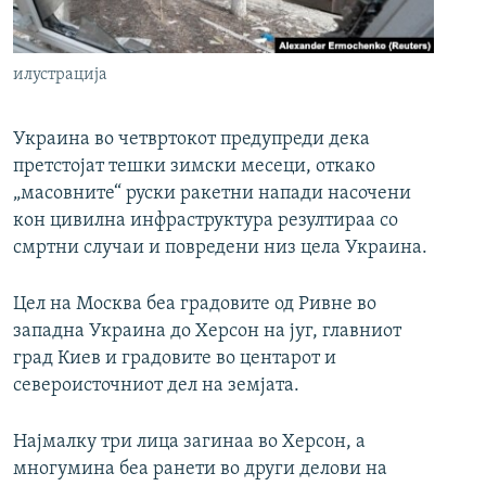
РСЕ веб страници
илустрација
Украина во четвртокот предупреди дека
претстојат тешки зимски месеци, откако
„масовните“ руски ракетни напади насочени
кон цивилна инфраструктура резултираа со
смртни случаи и повредени низ цела Украина.
Цел на Москва беа градовите од Ривне во
западна Украина до Херсон на југ, главниот
град Киев и градовите во центарот и
североисточниот дел на земјата.
Најмалку три лица загинаа во Херсон, а
многумина беа ранети во други делови на