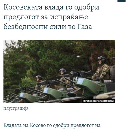
Косовската влада го одобри
предлогот за испраќање
безбедносни сили во Газа
илустрација
Владата на Косово го одобри предлогот на