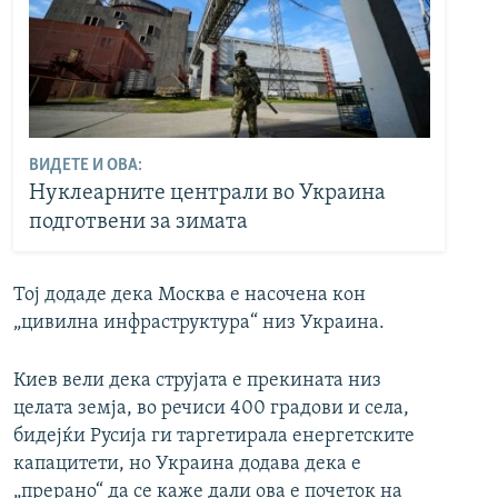
ВИДЕТЕ И ОВА:
Нуклеарните централи во Украина
подготвени за зимата
Тој додаде дека Москва е насочена кон
„цивилна инфраструктура“ низ Украина.
Киев вели дека струјата е прекината низ
целата земја, во речиси 400 градови и села,
бидејќи Русија ги таргетирала енергетските
капацитети, но Украина додава дека е
„прерано“ да се каже дали ова е почеток на