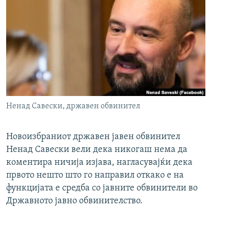
Ненад Савески, државен обвинител
Новоизбраниот државен јавен обвинител
Ненад Савески вели дека никогаш нема да
коментира ничија изјава, нагласувајќи дека
првото нешто што го направил откако е на
функцијата е средба со јавните обвинители во
Државното јавно обвинителство.