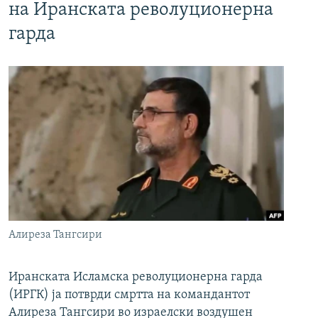
на Иранската револуционерна
гарда
Алиреза Тангсири
Иранската Исламска револуционерна гарда
(ИРГК) ја потврди смртта на командантот
Алиреза Тангсири во израелски воздушен