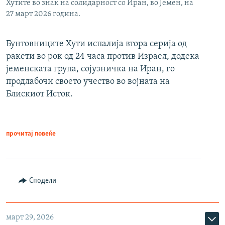
Хутите во знак на солидарност со Иран, во Јемен, на
27 март 2026 година.
Бунтовниците Хути испалија втора серија од
ракети во рок од 24 часа против Израел, додека
јеменската група, сојузничка на Иран, го
продлабочи своето учество во војната на
Блискиот Исток.
прочитај повеќе
Сподели
март 29, 2026