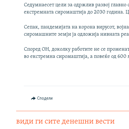
Седумнаесет цели за одржлив развој главно 
екстремната сиромаштија до 2030 година. Це
Сепак, пандемијата на корона вирусот, војн
сиромашните земји ја одложија нивната реа
Според ОН, доколку работите не се променат
во екстремна сиромаштија, а повеќе од 600 
Сподели
види ги сите денешни вести