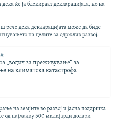
а дека ќе ја блокираат декларацијата, но на
ш рече дека декларацијата може да биде
игнувањето на целите за одржлив развој.
А:
оа „водич за преживување“ за
ње на климатска катастрофа
ање на земјите во развој и јасна поддршка
те од најмалку 500 милијарди долари