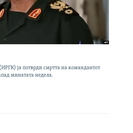
ИРГК) ја потврди смртта на командантот
апад минатата недела.