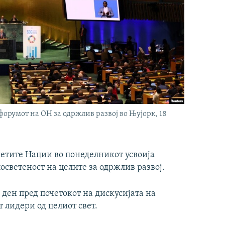
орумот на ОН за одржлив развој во Њујорк, 18
нетите Нации во понеделникот усвоија
посветеност на целите за одржлив развој.
 ден пред почетокот на дискусијата на
 лидери од целиот свет.