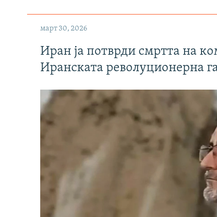
март 30, 2026
Иран ја потврди смртта на к
Иранската револуционерна г