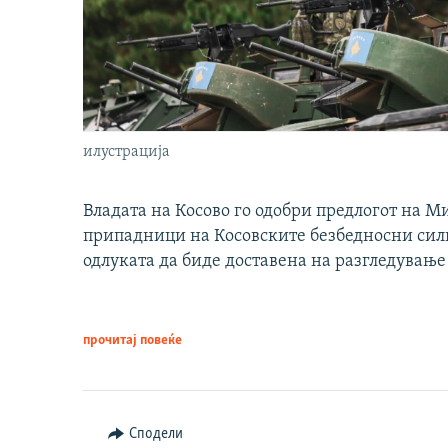
илустрација
Владата на Косово го одобри предлогот на М
припадници на Косовските безбедносни сили 
одлуката да биде доставена на разгледување
прочитај повеќе
Сподели