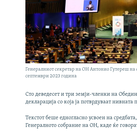
Генералниот секретар на ОН Антонио Гутереш на ф
септември 2023 година
Сто деведесет и три земји-членки на Обеди
декларација со која ја потврдуваат нивната 
Текстот беше едногласно усвоен на средбата,
Генералното собрание на ОН, каде ќе говорат