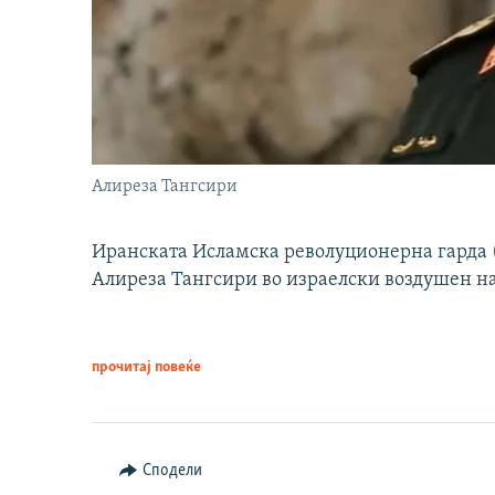
Алиреза Тангсири
Иранската Исламска револуционерна гарда (
Алиреза Тангсири во израелски воздушен н
прочитај повеќе
Сподели