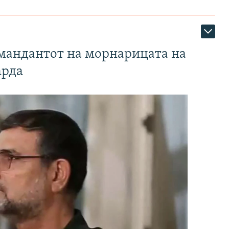
омандантот на морнарицата на
арда