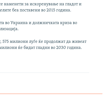
се наменети за искоренување на гладот и
лите беа поставени во 2015 година.
ата во Украина и должничката криза во
лизација.
, 575 милиони луѓе ќе продолжат да живеат
милиони ќе бидат гладни во 2030 година.