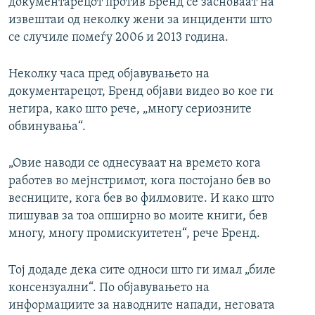
документарецот против Бренд се засноваат на
извештаи од неколку жени за инциденти што
се случиле помеѓу 2006 и 2013 година.
Неколку часа пред објавувањето на
документарецот, Бренд објави видео во кое ги
негира, како што рече, „многу сериозните
обвинувања“.
„Овие наводи се однесуваат на времето кога
работев во мејнстримот, кога постојано бев во
весниците, кога бев во филмовите. И како што
пишував за тоа опширно во моите книги, бев
многу, многу промискуитетен“, рече Бренд.
Тој додаде дека сите односи што ги имал „биле
консензуални“. По објавувањето на
информациите за наводните напади, неговата