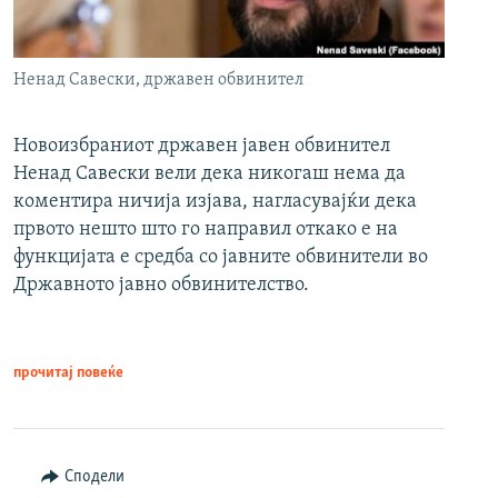
Ненад Савески, државен обвинител
Новоизбраниот државен јавен обвинител
Ненад Савески вели дека никогаш нема да
коментира ничија изјава, нагласувајќи дека
првото нешто што го направил откако е на
функцијата е средба со јавните обвинители во
Државното јавно обвинителство.
прочитај повеќе
Сподели