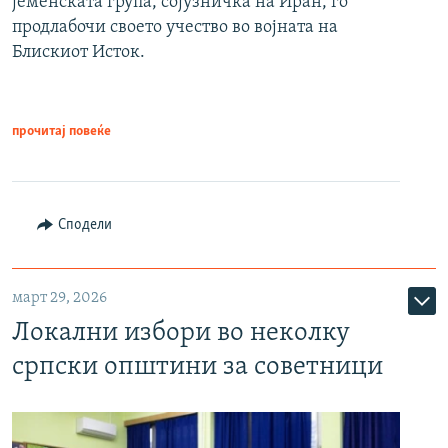
јеменската група, сојузничка на Иран, го
продлабочи своето учество во војната на
Блискиот Исток.
прочитај повеќе
Сподели
март 29, 2026
Локални избори во неколку
српски општини за советници