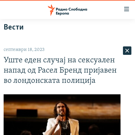
Достапни
линкови
Оди
Вести
на
МАКЕДОНИЈА
содржината
СВЕТ
Оди
септември 18, 2023
ВИЗУЕЛНО
на
Уште еден случај на сексуален
главната
ВЕСТИ
навигација
напад од Расел Бренд пријавен
ШТО ТРЕБА ДА ЗНАЕТЕ
Премини
во лондонската полиција
на
ПРИЈАВИ СЕ ЗА ЊУЗЛЕТЕР
пребарување
ПОДКАСТ ЗОШТО?
СЛЕДЕТЕ НЕ