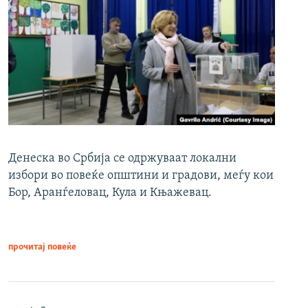
Денеска во Србија се одржуваат локални
избори во повеќе општини и градови, меѓу кои
Бор, Аранѓеловац, Кула и Књажевац.
прочитај повеќе