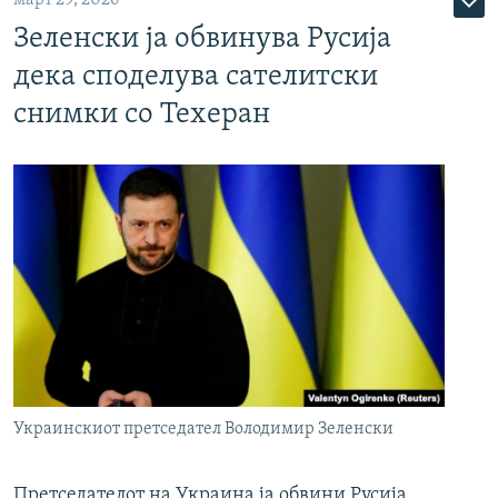
Зеленски ја обвинува Русија
дека споделува сателитски
снимки со Техеран
Украинскиот претседател Володимир Зеленски
Претседателот на Украина ја обвини Русија