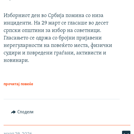
Изборниот ден во Србија помина со низа
инциденти. На 29 март се гласаше во десет
српски општини за избор на советници.
Гласањето се одржа со бројни пријавени
нерегуларности на повеќето места, физички
судири и повредени граѓани, активисти и
новинари.
прочитај повеќе
Сподели
март 29, 2026