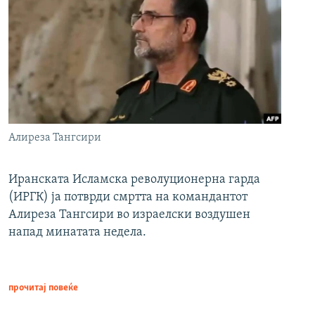
Алиреза Тангсири
Иранската Исламска револуционерна гарда
(ИРГК) ја потврди смртта на командантот
Алиреза Тангсири во израелски воздушен
напад минатата недела.
прочитај повеќе