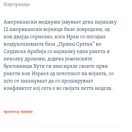
Илустрација
Американски медиуми јавуваат дека најмалку
12 американски војници биле повредени, од
кои двајца сериозно, кога Иран го погодил
воздухопловната база „Принц Султан“ во
Саудиска Арабија со најмалку една ракета и
неколку дронови, додека јеменските
бунтовници Хути ги лансирале своите први
ракети кон Израел од почетокот на војната, со
што се закануваат да го прошируваат
конфликтот кој сега е во својата петта недела.
прочитај повеќе