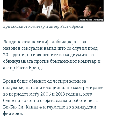
РСЕ веб страници
Британскиот комичар и актер Расел Бренд
Лондонската полиција добила дојава за
наводен сексуален напад што се случил пред
20 години, по извештаите во медиумите за
обвинувањата против британскиот комичар и
актер Расел Бренд.
Бренд беше обвинет од четири жени за
силување, напад и емоционално малтретирање
во периодот меѓу 2006 и 2013 година, кога
беше на врвот на својата слава и работеше за
Би-Би-Си, Канал 4 и глумеше во холивудски
филмови.