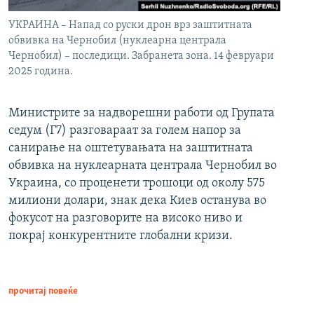
УКРАИНА – Напад со руски дрон врз заштитната
обвивка на Чернобил (нуклеарна централа
Чернобил) – последици. Забранета зона. 14 февруари
2025 година.
Министрите за надворешни работи од Групата
седум (Г7) разговараат за голем напор за
санирање на оштетувањата на заштитната
обвивка на нуклеарната централа Чернобил во
Украина, со проценети трошоци од околу 575
милиони долари, знак дека Киев останува во
фокусот на разговорите на високо ниво и
покрај конкурентните глобални кризи.
прочитај повеќе