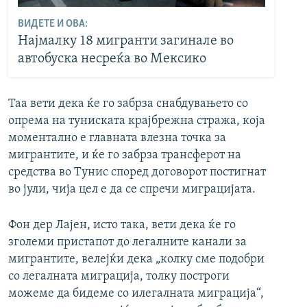
ВИДЕТЕ И ОВА:
Најмалку 18 мигранти загинале во
автобуска несреќа во Мексико
Таа вети дека ќе го забрза снабдувањето со
опрема на туниската крајбрежна стража, која
моментално е главната влезна точка за
мигрантите, и ќе го забрза трансферот на
средства во Тунис според договорот постигнат
во јули, чија цел е да се спречи миграцијата.
Фон дер Лајен, исто така, вети дека ќе го
зголеми пристапот до легалните канали за
мигрантите, велејќи дека „колку сме подобри
со легалната миграција, толку построги
можеме да бидеме со илегалната миграција“,