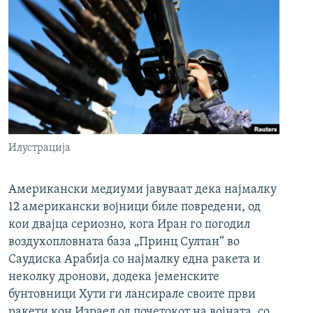
Илустрација
Американски медиуми јавуваат дека најмалку
12 американски војници биле повредени, од
кои двајца сериозно, кога Иран го погодил
воздухопловната база „Принц Султан“ во
Саудиска Арабија со најмалку една ракета и
неколку дронови, додека јеменските
бунтовници Хути ги лансирале своите први
ракети кон Израел од почетокот на војната, со