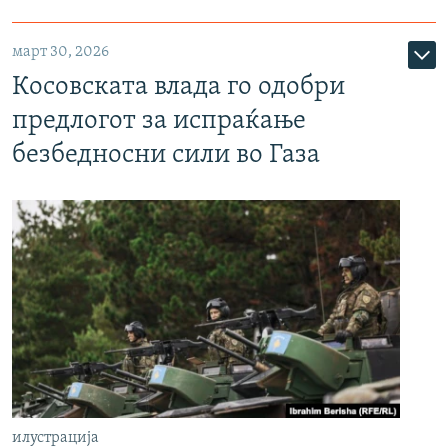
март 30, 2026
Косовската влада го одобри
предлогот за испраќање
безбедносни сили во Газа
илустрација