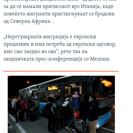
за да се намали притисокот врз Италија, каде
повеќето мигранти пристигнуваат со бродови
од Северна Африка. .
„Нерегуларната миграција е европски
предизвик и има потреба од европски одговор,
ние сме заедно во ова“, рече таа на
заедничката прес-конференција со Мелони.