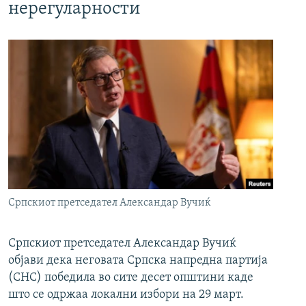
нерегуларности
Српскиот претседател Александар Вучиќ
Српскиот претседател Александар Вучиќ
објави дека неговата Српска напредна партија
(СНС) победила во сите десет општини каде
што се одржаа локални избори на 29 март.