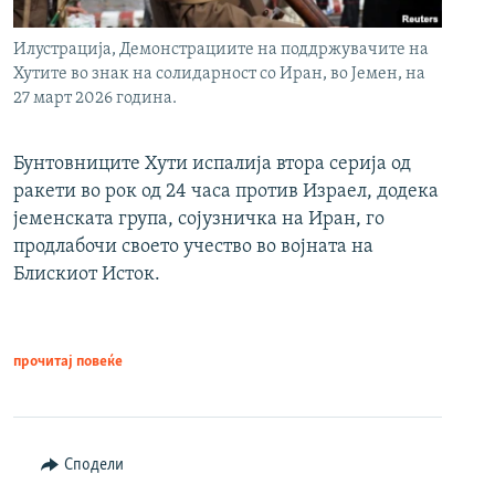
Илустрација, Демонстрациите на поддржувачите на
Хутите во знак на солидарност со Иран, во Јемен, на
27 март 2026 година.
Бунтовниците Хути испалија втора серија од
ракети во рок од 24 часа против Израел, додека
јеменската група, сојузничка на Иран, го
продлабочи своето учество во војната на
Блискиот Исток.
прочитај повеќе
Сподели