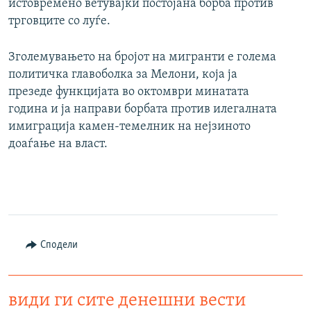
истовремено ветувајќи постојана борба против
трговците со луѓе.
Зголемувањето на бројот на мигранти е голема
политичка главоболка за Мелони, која ја
презеде функцијата во октомври минатата
година и ја направи борбата против илегалната
имиграција камен-темелник на нејзиното
доаѓање на власт.
Сподели
види ги сите денешни вести