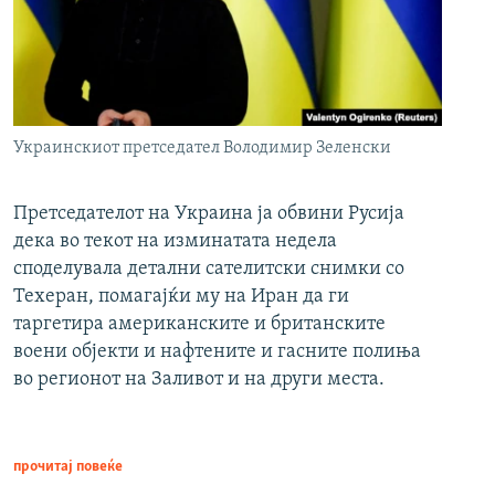
Украинскиот претседател Володимир Зеленски
Претседателот на Украина ја обвини Русија
дека во текот на изминатата недела
споделувала детални сателитски снимки со
Техеран, помагајќи му на Иран да ги
таргетира американските и британските
воени објекти и нафтените и гасните полиња
во регионот на Заливот и на други места.
прочитај повеќе