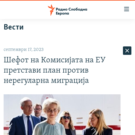
Достапни
линкови
Оди
Вести
на
МАКЕДОНИЈА
содржината
СВЕТ
Оди
септември 17, 2023
ВИЗУЕЛНО
на
Шефот на Комисијата на ЕУ
главната
ВЕСТИ
навигација
претстави план против
ШТО ТРЕБА ДА ЗНАЕТЕ
Премини
нерегуларна миграција
на
ПРИЈАВИ СЕ ЗА ЊУЗЛЕТЕР
пребарување
ПОДКАСТ ЗОШТО?
СЛЕДЕТЕ НЕ