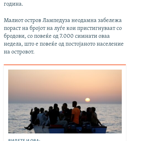
година.
Малиот остров Лампедуза неодамна забележа
пораст на бројот на луѓе кои пристигнуваат со
бродови, со повеќе од 7.000 симнати оваа
недела, што е повеќе од постојаното население
на островот.