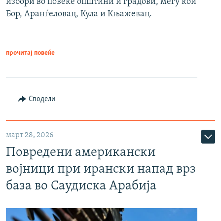
избори во повеќе општини и градови, меѓу кои
Бор, Аранѓеловац, Кула и Књажевац.
прочитај повеќе
Сподели
март 28, 2026
Повредени американски
војници при ирански напад врз
база во Саудиска Арабија