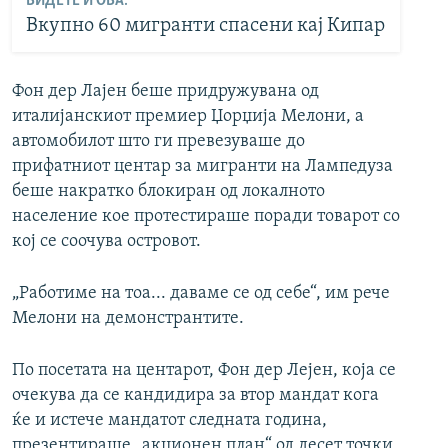
ВИДЕТЕ И ОВА:
Вкупно 60 мигранти спасени кај Кипар
Фон дер Лајен беше придружувана од
италијанскиот премиер Џорџија Мелони, а
автомобилот што ги превезуваше до
прифатниот центар за мигранти на Лампедуза
беше накратко блокиран од локалното
население кое протестираше поради товарот со
кој се соочува островот.
„Работиме на тоа... даваме се од себе“, им рече
Мелони на демонстрантите.
По посетата на центарот, Фон дер Лејен, која се
очекува да се кандидира за втор мандат кога
ќе и истече мандатот следната година,
презентираше „акционен план“ од десет точки