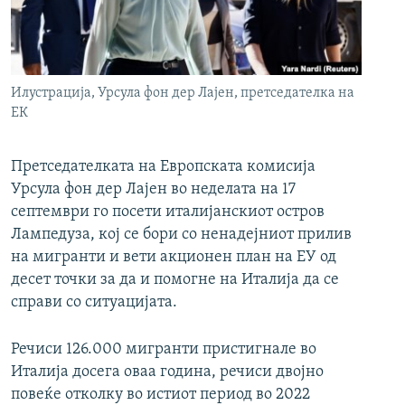
РСЕ веб страници
Илустрација, Урсула фон дер Лајен, претседателка на
ЕК
Претседателката на Европската комисија
Урсула фон дер Лајен во неделата на 17
септември го посети италијанскиот остров
Лампедуза, кој се бори со ненадејниот прилив
на мигранти и вети акционен план на ЕУ од
десет точки за да и помогне на Италија да се
справи со ситуацијата.
Речиси 126.000 мигранти пристигнале во
Италија досега оваа година, речиси двојно
повеќе отколку во истиот период во 2022