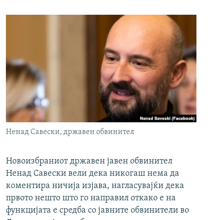
Ненад Савески, државен обвинител
Новоизбраниот државен јавен обвинител
Ненад Савески вели дека никогаш нема да
коментира ничија изјава, нагласувајќи дека
првото нешто што го направил откако е на
функцијата е средба со јавните обвинители во