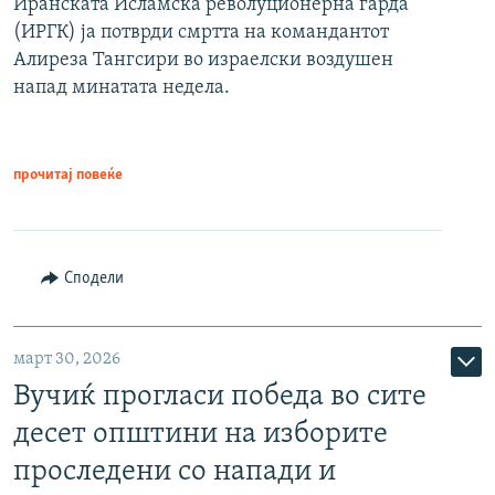
Иранската Исламска револуционерна гарда
(ИРГК) ја потврди смртта на командантот
Алиреза Тангсири во израелски воздушен
напад минатата недела.
прочитај повеќе
Сподели
март 30, 2026
Вучиќ прогласи победа во сите
десет општини на изборите
проследени со напади и