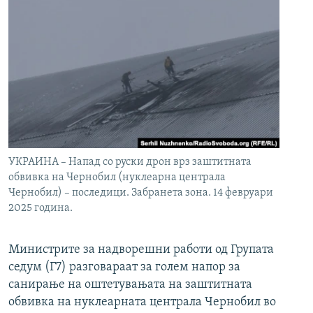
УКРАИНА – Напад со руски дрон врз заштитната
обвивка на Чернобил (нуклеарна централа
Чернобил) – последици. Забранета зона. 14 февруари
2025 година.
Министрите за надворешни работи од Групата
седум (Г7) разговараат за голем напор за
санирање на оштетувањата на заштитната
обвивка на нуклеарната централа Чернобил во