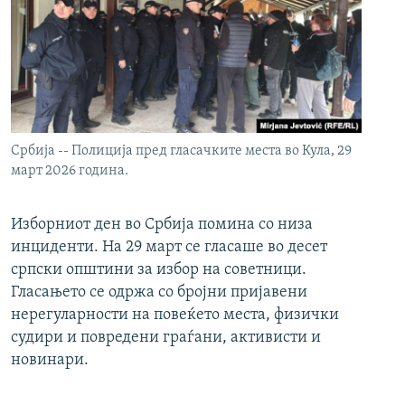
Србија -- Полиција пред гласачките места во Кула, 29
март 2026 година.
Изборниот ден во Србија помина со низа
инциденти. На 29 март се гласаше во десет
српски општини за избор на советници.
Гласањето се одржа со бројни пријавени
нерегуларности на повеќето места, физички
судири и повредени граѓани, активисти и
новинари.