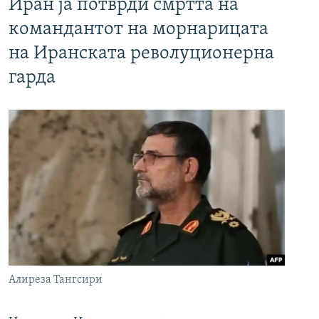
Иран ја потврди смртта на
командантот на морнарицата
на Иранската револуционерна
гарда
Алиреза Тангсири