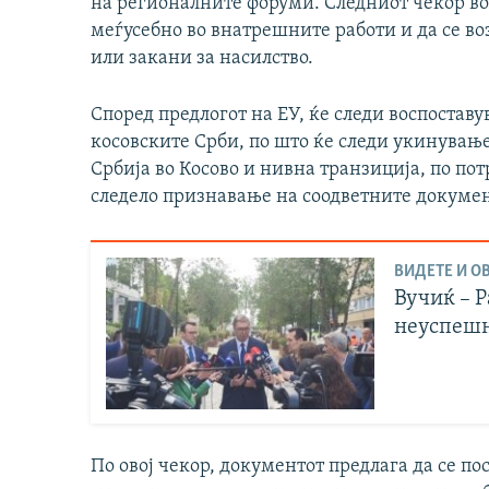
на регионалните форуми. Следниот чекор во 
меѓусебно во внатрешните работи и да се во
или закани за насилство.
Според предлогот на ЕУ, ќе следи воспоста
косовските Срби, по што ќе следи укинувањ
Србија во Косово и нивна транзиција, по пот
следело признавање на соодветните докуме
ВИДЕТЕ И ОВ
Вучиќ – Р
неуспеш
По овој чекор, документот предлага да се по