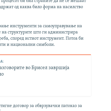
процесот би бил страните да не се мешаат
здржат од каква било форма на насилство
вување инструменти за самоуправување на
е на структурите што ги администрира
реба, според истиот инструмент. Потоа би
нти и национални симболи.
А:
азговорите во Брисел завршија
но
стигне договор за обврзувачки патоказ за