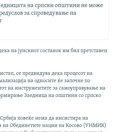
аедницата на српски општини не може
редуслов за спроведување на
т
дека на јунскиот состанок им бил претставен
истап, се предвидува дека процесот на
мализација на односите ќе започне по
утот на инструментите за самоуправување на
формирање Заедница на општини со српско
, Србија повеќе нема да инсистира на
та на Обединетите нации на Косово (УНМИК)