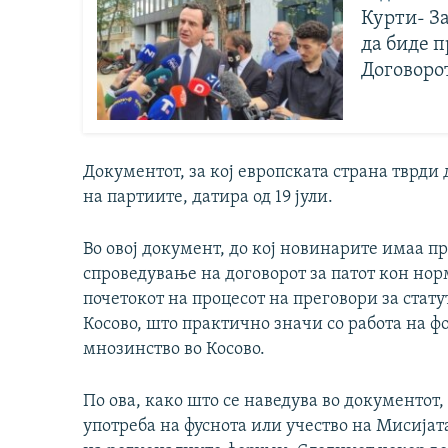
Курти- З
да биде п
Договоро
Документот, за кој европската страна тврди 
на партиите, датира од 19 јули.
Во овој документ, до кој новинарите имаа пр
спроведување на договорот за патот кон нор
почетокот на процесот на преговори за стат
Косово, што практично значи со работа на 
мнозинство во Косово.
По ова, како што се наведува во документот
употреба на фуснота или учество на Мисија