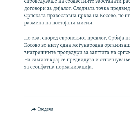
спроведување на соодветните заостанати ра
договори за дијалог. Следната точка предви
Српската православна црква на Косово, по 
размена на постојани мисии.
По ова, според европскиот предлог, Србија н
Косово во ниту една меѓународна организаци
внатрешните процедури за заштита на српски
На самиот крај се предвидува и отпочнувањ
за сеопфатна нормализација.
Сподели