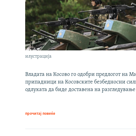
илустрација
Владата на Косово го одобри предлогот на М
припадници на Косовските безбедносни сили 
одлуката да биде доставена на разгледување
прочитај повеќе