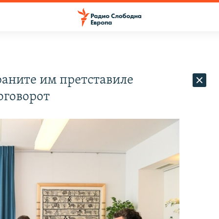
раните им претставиле
оговорот