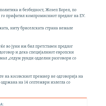
политика и безбедност, Жозеп Борел, по
е го прифатил компромисниот предлог на ЕУ.
ската, ниту бриселската страна немале
еќе во јуни им бил претставен предлог
договор и дека специјалниот европски
имал „седум рунди одделни разговори со
те на косовскиот премиер не одговорија на
одржана на 14 септември излегла со
А: