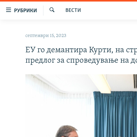
Достапни
ВЕСТИ
РУБРИКИ
линкови
Барај
Оди
МАКЕДОНИЈА
на
септември 15, 2023
СВЕТ
содржината
Оди
ЕУ го демантира Курти, на ст
ВИЗУЕЛНО
на
предлог за спроведување на д
ВЕСТИ
главната
навигација
ШТО ТРЕБА ДА ЗНАЕТЕ
Премини
ПРИЈАВИ СЕ ЗА ЊУЗЛЕТЕР
на
пребарување
ПОДКАСТ ЗОШТО?