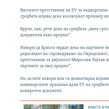
Високиот претставник на ЕУ за надворешна 
средбата изјави дека косовскиот премиер н
Курти, пак, рече дека на средбата „ниту срп
документи како предлог“.
Извори од Брисел тврдат дека на партиите в
редоследот на спроведување на Охридскиот 
претставник за дијалогот Мирослав Лајчак 
партиите за овој предлог“.
Но, истите извори кои ги демантираа изјави
новинарските прашања дали ЕУ на средбата 
конкретен документ.
ВИДЕТЕ И ОВ