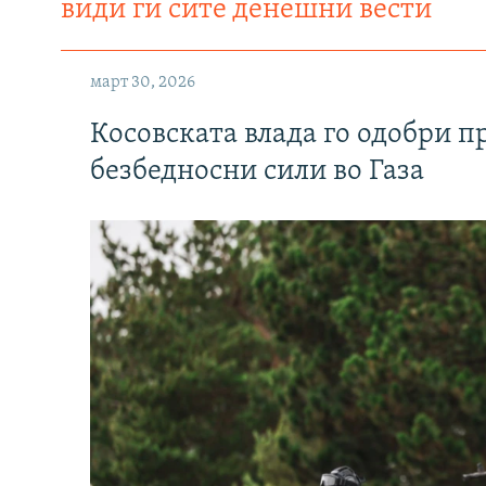
види ги сите денешни вести
март 30, 2026
Косовската влада го одобри п
безбедносни сили во Газа