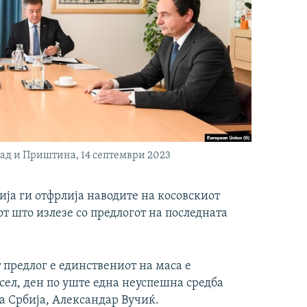
рад и Приштина, 14 септември 2023
ја ги отфрлија наводите на косовскиот
т што излезе со предлогот на последната
 предлог е единствениот на маса е
сел, ден по уште една неуспешна средба
а Србија, Александар Вучиќ.