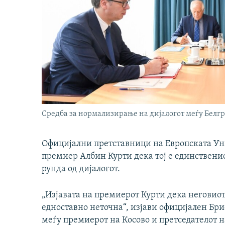
Средба за нормализирање на дијалогот меѓу Белг
Официјални претставници на Европската Уни
премиер Албин Курти дека тој е единственио
рунда од дијалогот.
„Изјавата на премиерот Курти дека неговиот
едноставно неточна“, изјави официјален Бри
меѓу премиерот на Косово и претседателот н