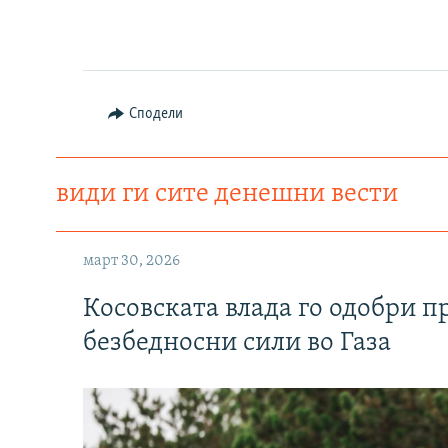
Сподели
види ги сите денешни вести
март 30, 2026
Косовската влада го одобри п
безбедносни сили во Газа