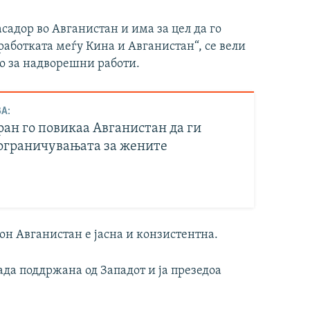
садор во Авганистан и има за цел да го
аботката меѓу Кина и Авганистан“, се вели
о за надворешни работи.
А:
ран го повикаа Авганистан да ги
ограничувањата за жените
кон Авганистан е јасна и конзистентна.
ада поддржана од Западот и ја презедоа