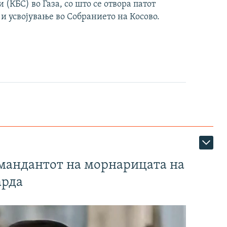
(КБС) во Газа, со што се отвора патот
 и усвојување во Собранието на Косово.
омандантот на морнарицата на
арда