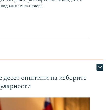
ИРГК) ја потврди смртта на командантот
апад минатата недела.
те десет општини на изборите
гуларности