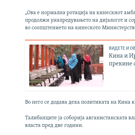
„Ова е нормална ротација на кинескиот амба
продолжи унапредувањето на дијалогот и сор
во соопштението на кинеското Министерств
ВИДЕТЕ И ОВ
Кина и И
прекине 
Во него се додава дека политиката на Кина 
Талибанците ја соборија авганистанската вл
власта пред две години.