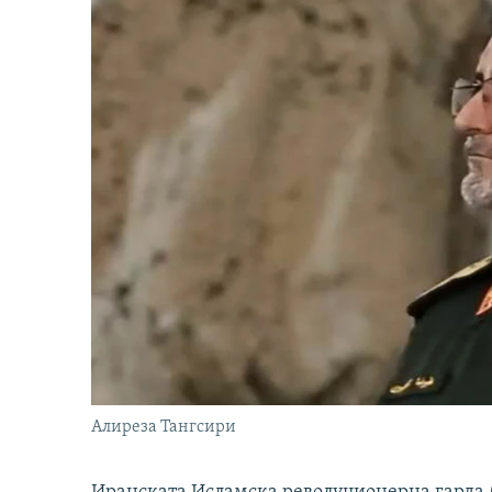
Алиреза Тангсири