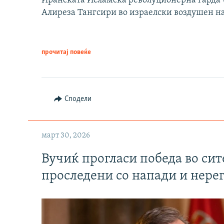
Иранската Исламска револуционерна гарда (
Алиреза Тангсири во израелски воздушен н
прочитај повеќе
Сподели
март 30, 2026
Вучиќ прогласи победа во си
проследени со напади и нере