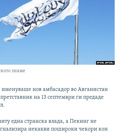
ското знаме
о именуваше нов амбасадор во Авганистан
претставник на 13 септември ги предаде
л.
иту една странска влада, а Пекинг не
игнализира некакви пошироки чекори кон