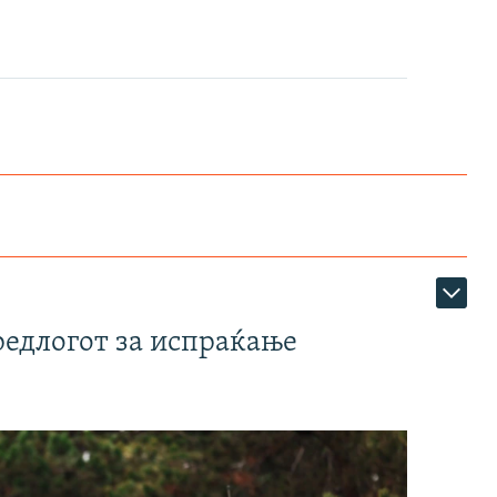
редлогот за испраќање