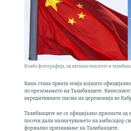
Комбо фотографија, од авганистанското и талибан
Кина стана првата земја којашто официјалн
по преземањето на Талибанците. Кинескиот 
акредитивните писма на церемонија во Кабу
Талибанците не се официјално признати од н
посочи дали назначувањето на амбасадор с
формално признавање на Талибанците.