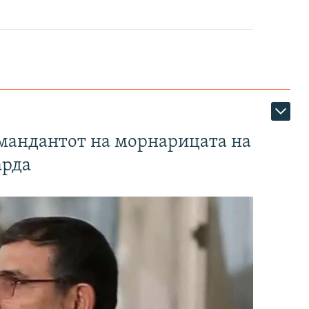
омандантот на морнарицата на
арда