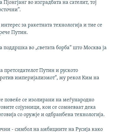
Пјонгјанг во изградбата на сателит, тој
осточни“.
интерес за ракетната технологија и тие се
 рече Путин.
 поддршка во „светата борба“ што Москва ја
а претседателот Путин и руското
против империјализмот“, му рекол Ким на
се повеќе се изолирани на меѓународно
овите сојузници, кои се сомневаат дека
говија со оружје и одбранбена технологија.
очни - симбол на амбициите на Русија како