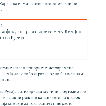
 Кореја во изминатите четири месеци не
р.
А:
во фокус на разговорите меѓу Ким Јонг
н во Русија
телит главен приоритет, истовремено
земја да го забрза развојот на балистички
орници.
на Русија артилериска муниција од големите
 ги зајакне руските капацитети на краток
цијата може да го ограничат неговото