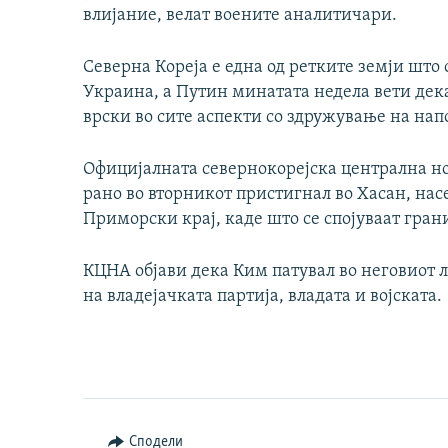
влијание, велат воените аналитичари.
Северна Кореја е една од ретките земји што 
Украина, а Путин минатата недела вети де
врски во сите аспекти со здружување на нап
Официјалната севернокорејска централна н
рано во вторникот пристигнал во Хасан, нас
Приморски крај, каде што се спојуваат грани
КЦНА објави дека Ким патувал во неговиот 
на владејачката партија, владата и војската.
Сподели