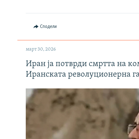
Сподели
март 30, 2026
Иран ја потврди смртта на к
Иранската револуционерна г