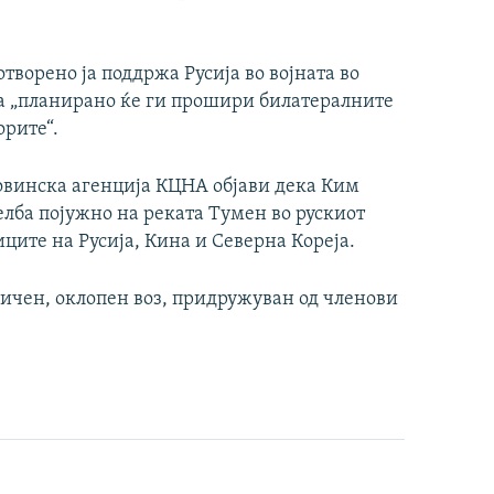
отворено ја поддржа Русија во војната во
ка „планирано ќе ги прошири билатералните
орите“.
овинска агенција КЦНА објави дека Ким
елба појужно на реката Тумен во рускиот
ците на Русија, Кина и Северна Кореја.
личен, оклопен воз, придружуван од членови