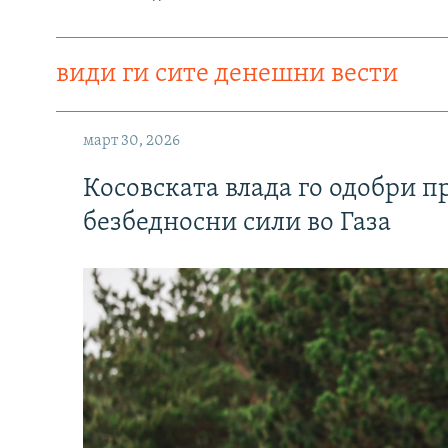
види ги сите денешни вести
март 30, 2026
Косовската влада го одобри п
безбедносни сили во Газа