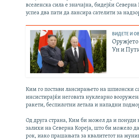
вселенска сила е значајна, бидејќи Северна
успеа два пати да лансира сателити за надзо
ВИДЕТЕ И ОВ
Оружјето 
Ун и Пути
Ким го постави лансирањето на шпионски са
инсистирајќи неговата нуклеарно вооружена 
ракети, беспилотни летала и нападни подм
Од друга страна, Ким би можел да и понуди 
залихи на Северна Кореја, што би можело да
рок, иако прашањата за квалитетот на муни