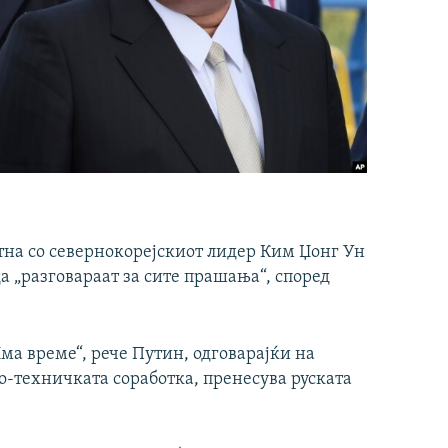
тна со севернокорејскиот лидер Ким Џонг Ун
а „разговараат за сите прашања“, според
Има време“, рече Путин, одговарајќи на
о-техничката соработка, пренесува руската