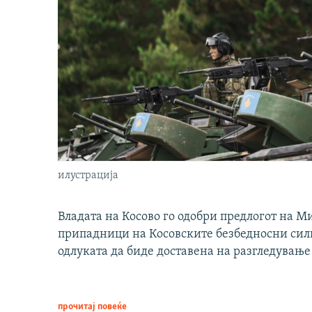
илустрација
Владата на Косово го одобри предлогот на М
припадници на Косовските безбедносни сили 
одлуката да биде доставена на разгледување
прочитај повеќе