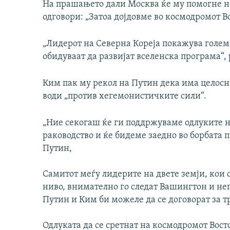
На прашањето дали Москва ќе му помогне на 
одговори: „Затоа дојдовме во космодромот В
„Лидерот на Северна Кореја покажува голем 
обидуваат да развијат вселенска програма“,
Ким пак му рекол на Путин дека има целосна
води „против хегемонистичките сили“.
„Ние секогаш ќе ги поддржуваме одлуките н
раководство и ќе бидеме заедно во борбата 
Путин,
Самитот меѓу лидерите на двете земји, кои 
ниво, внимателно го следат Вашингтон и нег
Путин и Ким би можеле да се договорат за тр
Одлуката да се сретнат на космодромот Вост