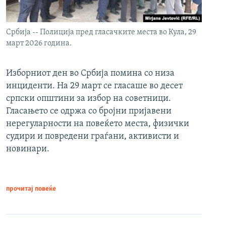
Србија -- Полиција пред гласачките места во Кула, 29
март 2026 година.
Изборниот ден во Србија помина со низа
инциденти. На 29 март се гласаше во десет
српски општини за избор на советници.
Гласањето се одржа со бројни пријавени
нерегуларности на повеќето места, физички
судири и повредени граѓани, активисти и
новинари.
прочитај повеќе