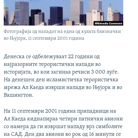
РСЕ веб страници
Фотографија од нападот на една од кулата близначки
во Њујорк, 11 септември 2001 година
Денеска се одбележуваат 22 години од
најразорните терористички напади во
историјата, во кои загинаа речиси 3 000 луѓе.
На денешен ден исламистичка терористичка
мрежа Ал Каеда изврши напади во Њујорк и во
Вашингтон.
На 11 септември 2001 година припадници на
Ал Каеда киднапираа четири патнички авиони
со намера да ги извршат нападу врз симболите
на САД. Ден два авиони во рок од 16 минути се