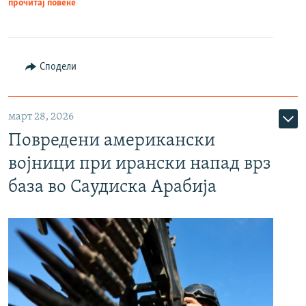
прочитај повеќе
Сподели
март 28, 2026
Повредени американски
војници при ирански напад врз
база во Саудиска Арабија