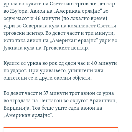
урнаа во кулите на Светскиот трговски центар
во Њујорк. Авион на „Американ ерлајнс“ во
осум часот и 46 минути (по локално време)
удри во Северната кула на комплексот Светски
трговски центар. Во девет часот и три минути,
исто така авион на „Американ ерлајнс“ удри во
Јужната кула на Трговскиот центар.
Кулите се урнаа во рок од еден час и 40 минути
по ударот. При уривањето, уништени или
оштетени се и други околни објекти.
Во девет часот и 37 минути трет авион се урна
во зградата на Пентагон во округот Арлингтон,
Вирџинија. Тоа беше уште еден авион на
„Американ ерлајнс“.