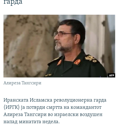
гарда
Алиреза Тангсири
Иранската Исламска револуционерна гарда
(ИРГК) ја потврди смртта на командантот
Алиреза Тангсири во израелски воздушен
напад минатата недела.