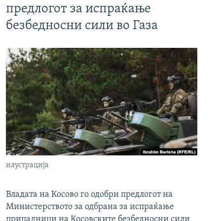
предлогот за испраќање
безбедносни сили во Газа
илустрација
Владата на Косово го одобри предлогот на
Министерството за одбрана за испраќање
припадници на Косовските безбедносни сили