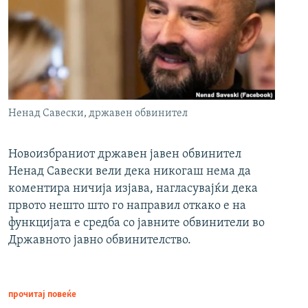
Ненад Савески, државен обвинител
Новоизбраниот државен јавен обвинител
Ненад Савески вели дека никогаш нема да
коментира ничија изјава, нагласувајќи дека
првото нешто што го направил откако е на
функцијата е средба со јавните обвинители во
Државното јавно обвинителство.
прочитај повеќе