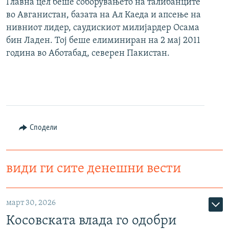
Главна цел беше соборувањето на талибанците
во Авганистан, базата на Ал Каеда и апсење на
нивниот лидер, саудискиот милијардер Осама
бин Ладен. Тој беше елиминиран на 2 мај 2011
година во Аботабад, северен Пакистан.
Сподели
види ги сите денешни вести
март 30, 2026
Косовската влада го одобри