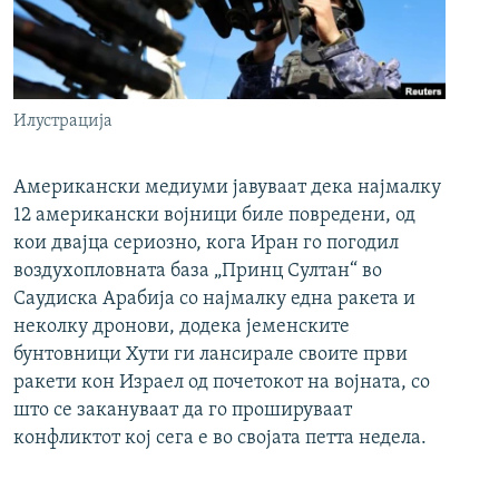
Илустрација
Американски медиуми јавуваат дека најмалку
12 американски војници биле повредени, од
кои двајца сериозно, кога Иран го погодил
воздухопловната база „Принц Султан“ во
Саудиска Арабија со најмалку една ракета и
неколку дронови, додека јеменските
бунтовници Хути ги лансирале своите први
ракети кон Израел од почетокот на војната, со
што се закануваат да го прошируваат
конфликтот кој сега е во својата петта недела.