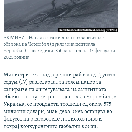
УКРАИНА – Напад со руски дрон врз заштитната
обвивка на Чернобил (нуклеарна централа
Чернобил) – последици. Забранета зона. 14 февруари
2025 година.
Министрите за надворешни работи од Групата
седум (Г7) разговараат за голем напор за
санирање на оштетувањата на заштитната
обвивка на нуклеарната централа Чернобил во
Украина, со проценети трошоци од околу 575
милиони долари, знак дека Киев останува во
фокусот на разговорите на високо ниво и
покрај конкурентните глобални кризи.