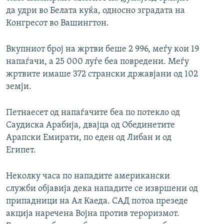
да удри во Белата куќа, односно зградата на
Конгресот во Вашингтон.
Вкупниот број на жртви беше 2 996, меѓу кои 19
напаѓачи, а 25 000 луѓе беа повредени. Меѓу
жртвите имаше 372 странски државјани од 102
земји.
Петнаесет од напаѓачите беа по потекло од
Саудиска Арабија, двајца од Обединетите
Арапски Емирати, по еден од Либан и од
Египет.
Неколку часа по нападите американски
служби објавија дека нападите се извршени од
припадници на Ал Каеда. САД потоа презеде
акција наречена Војна против тероризмот.