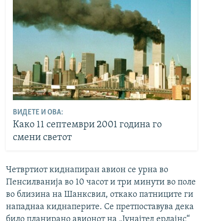
ВИДЕТЕ И ОВА:
Како 11 септември 2001 година го
смени светот
Четвртиот киднапиран авион се урна во
Пенсилванија во 10 часот и три минути во поле
во близина на Шанксвил, откако патниците ги
нападнаа киднаперите. Се претпоставува дека
било планирано авионот на „Јунајтед ерлајнс“