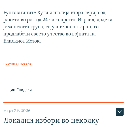
Бунтовниците Хути испалија втора серија од
ракети во рок од 24 часа против Израел, додека
јеменската група, сојузничка на Иран, го
продлабочи своето учество во војната на
Блискиот Исток.
прочитај повеќе
Сподели
март 29, 2026
Локални избори во неколку