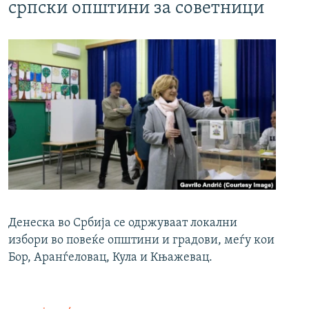
српски општини за советници
Денеска во Србија се одржуваат локални
избори во повеќе општини и градови, меѓу кои
Бор, Аранѓеловац, Кула и Књажевац.