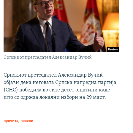
Српскиот претседател Александар Вучиќ
Српскиот претседател Александар Вучиќ
објави дека неговата Српска напредна партија
(СНС) победила во сите десет општини каде
што се одржаа локални избори на 29 март.
прочитај повеќе