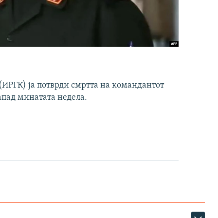
ИРГК) ја потврди смртта на командантот
апад минатата недела.