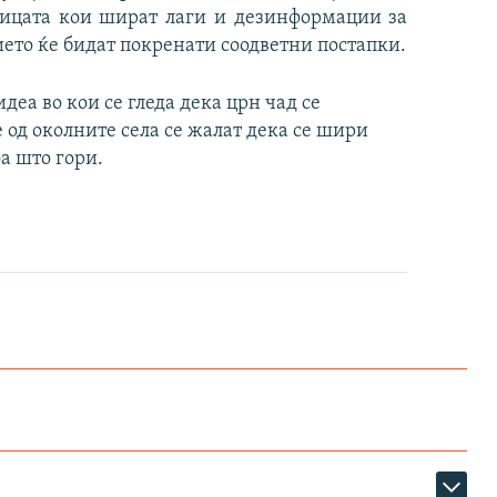
 лицата кои шират лаги и дезинформации за
ието ќе бидат покренати соодветни постапки.
деа во кои се гледа дека црн чад се
 од околните села се жалат дека се шири
а што гори.