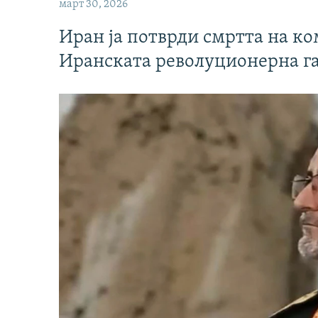
март 30, 2026
Иран ја потврди смртта на к
Иранската револуционерна г