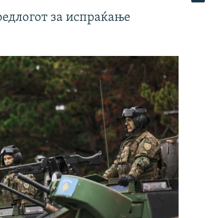
редлогот за испраќање