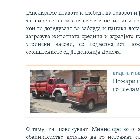
„Апелираме правото и слобода на говорот и
за ширење на лажни вести и невистини по 
кои го доведуваат во заблуда и паника лок
загрозува животната средина и здравјето н
утрински часови, со подметнатиот по
соопштението од ЈП депонија Дрисла.
ВИДЕТЕ И ОВ
Пожари га
го гледам
Оттаму ги повикуваат Министерството 
обвинителство детално да го истражат с