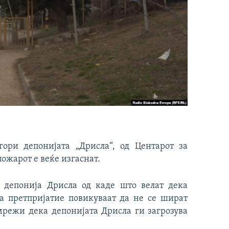
ори депонијата „Дрисла“, од Центарот за
ожарот е веќе изгаснат.
П депонија Дрисла од каде што велат дека
ва претпријатие повикуваат да не се шират
мрежи дека депонијата Дрисла ги загрозува