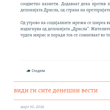
соодветно казнети. Додаваат дека против
депонијата Дрисла, од страна на претпријат
Од утрово на социјалните мрежи се ширеа ви
издигнува од депонијата „Дрисла“. Жителите
чуден мирис и поради тоа се сомневаат во то
Сподели
види ги сите денешни вести
март 30, 2026