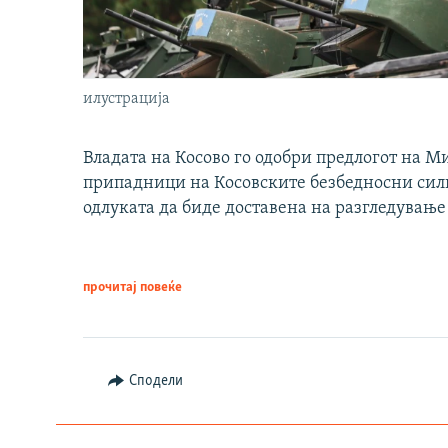
илустрација
Владата на Косово го одобри предлогот на М
припадници на Косовските безбедносни сили 
одлуката да биде доставена на разгледување
прочитај повеќе
Сподели