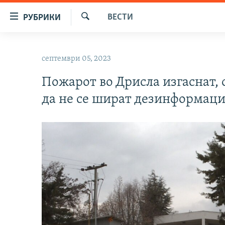
Достапни
ВЕСТИ
РУБРИКИ
линкови
Барај
Оди
МАКЕДОНИЈА
на
септември 05, 2023
СВЕТ
содржината
Оди
Пожарот во Дрисла изгаснат, 
ВИЗУЕЛНО
на
да не се шират дезинформац
ВЕСТИ
главната
навигација
ШТО ТРЕБА ДА ЗНАЕТЕ
Премини
ПРИЈАВИ СЕ ЗА ЊУЗЛЕТЕР
на
пребарување
ПОДКАСТ ЗОШТО?