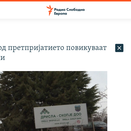
од претпријатието повикуваат
ии