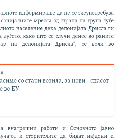
 јавното информирање да не се злоупотребува
социјалните мрежи од страна на група луѓе
алното население дека депонијата Дрисла ги
а луѓето, како што се случи денес во раните
жар на депонијата Дрисла“, се вели во
А:
симе со стари возила, за нови - спасот
е во ЕУ
за внатрешни работи и Основното јавно
лучајот и сторителите да бидат најдени и