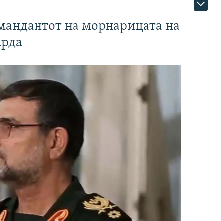
омандантот на морнарицата на
арда