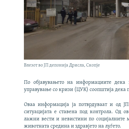
Влезот во ЈП депонија Дрисла, Скопје
По објавувањето на информациите дека г
управување со кризи (ЦУК) соопштија дека п
Оваа информација ја потврдуваат и од Ј
ситуацијата е ставена под контрола. Од о
лажни вести и невистини по социјалните 
животната средина и здравјето на луѓето.