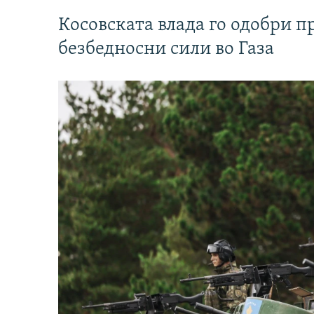
Косовската влада го одобри п
безбедносни сили во Газа