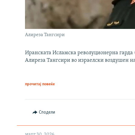
Алиреза Тангсири
Иранската Исламска револуционерна гарда (
Алиреза Тангсири во израелски воздушен н
прочитај повеќе
Сподели
март 30, 2026