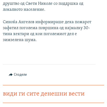
друштво од Свети Николе со поддршка од
локалното население.
Синоќа Ангелов информираше дека пожарот
зафатил поголема површина од најмалку 30-
тина хектари од кои поголемиот дел е
зимзелена шума.
Сподели
види ги сите денешни вести