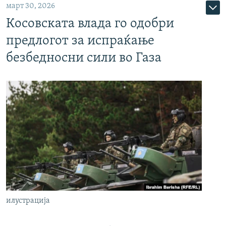
март 30, 2026
Косовската влада го одобри
предлогот за испраќање
безбедносни сили во Газа
илустрација