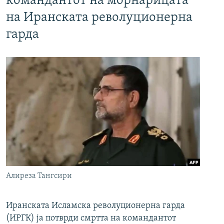
командантот на морнарицата
на Иранската револуционерна
гарда
Алиреза Тангсири
Иранската Исламска револуционерна гарда
(ИРГК) ја потврди смртта на командантот