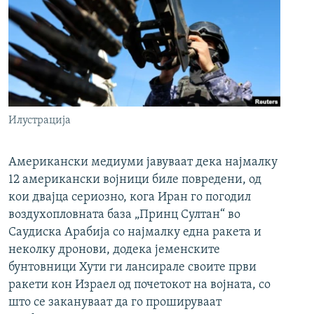
Илустрација
Американски медиуми јавуваат дека најмалку
12 американски војници биле повредени, од
кои двајца сериозно, кога Иран го погодил
воздухопловната база „Принц Султан“ во
Саудиска Арабија со најмалку една ракета и
неколку дронови, додека јеменските
бунтовници Хути ги лансирале своите први
ракети кон Израел од почетокот на војната, со
што се закануваат да го прошируваат