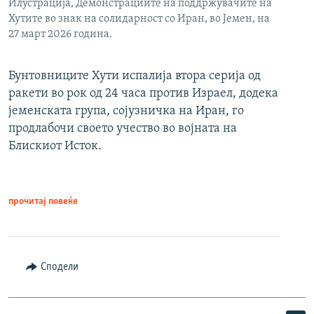
Илустрација, Демонстрациите на поддржувачите на
Хутите во знак на солидарност со Иран, во Јемен, на
27 март 2026 година.
Бунтовниците Хути испалија втора серија од
ракети во рок од 24 часа против Израел, додека
јеменската група, сојузничка на Иран, го
продлабочи своето учество во војната на
Блискиот Исток.
прочитај повеќе
Сподели