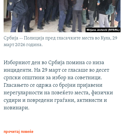
Србија -- Полиција пред гласачките места во Кула, 29
март 2026 година.
Изборниот ден во Србија помина со низа
инциденти. На 29 март се гласаше во десет
српски општини за избор на советници.
Гласањето се одржа со бројни пријавени
нерегуларности на повеќето места, физички
судири и повредени граѓани, активисти и
новинари.
прочитај повеќе