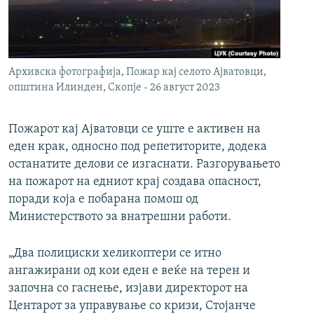
РСЕ веб страници
Архивска фотографија, Пожар кај селото Ајватовци,
општина Илинден, Скопје - 26 август 2023
Пожарот кај Ајватовци се уште е активен на
еден крак, односно под репетиторите, додека
останатите делови се изгаснати. Разгорувањето
на пожарот на едниот крај создава опасност,
поради која е побарана помош од
Министерството за внатрешни работи.
„Два полициски хеликоптери се итно
ангажирани од кои еден е веќе на терен и
започна со гаснење, изјави директорот на
Центарот за управување со кризи, Стојанче