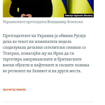
Украинскиот претседател Володимир Зеленски
Претседателот на Украина ја обвини Русија
дека во текот на изминатата недела
споделувала детални сателитски снимки со
Техеран, помагајќи му на Иран да ги
таргетира американските и британските
воени објекти и нафтените и гасните полиња
во регионот на Заливот и на други места.
прочитај повеќе