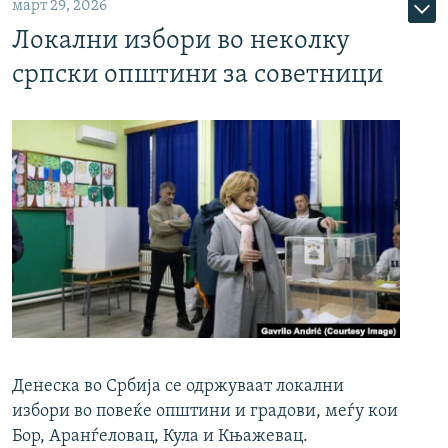
март 29, 2026
Локални избори во неколку
српски општини за советници
Денеска во Србија се одржуваат локални
избори во повеќе општини и градови, меѓу кои
Бор, Аранѓеловац, Кула и Књажевац.