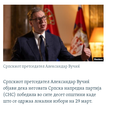
Српскиот претседател Александар Вучиќ
Српскиот претседател Александар Вучиќ
објави дека неговата Српска напредна партија
(СНС) победила во сите десет општини каде
што се одржаа локални избори на 29 март.