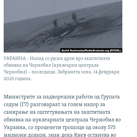
УКРАИНА – Напад со руски дрон врз заштитната
обвивка на Чернобил (нуклеарна централа
Чернобил) – последици. Забранета зона. 14 февруари
2025 година.
Министрите за надворешни работи од Групата
седум (Г7) разговараат за голем напор за
санирање на оштетувањата на заштитната
обвивка на нуклеарната централа Чернобил во
Украина, со проценети трошоци од околу 575
милиони долари, знак дека Киев останува во