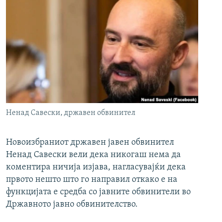
Ненад Савески, државен обвинител
Новоизбраниот државен јавен обвинител
Ненад Савески вели дека никогаш нема да
коментира ничија изјава, нагласувајќи дека
првото нешто што го направил откако е на
функцијата е средба со јавните обвинители во
Државното јавно обвинителство.