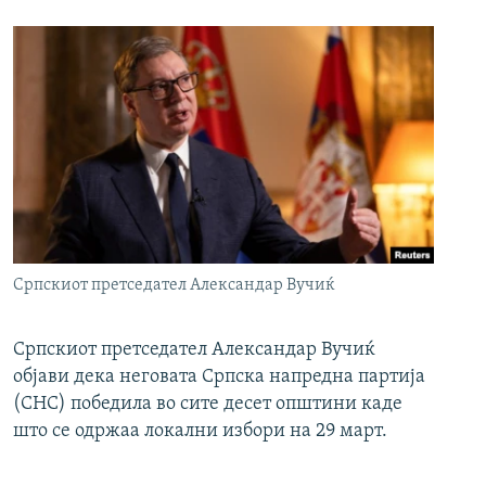
Српскиот претседател Александар Вучиќ
Српскиот претседател Александар Вучиќ
објави дека неговата Српска напредна партија
(СНС) победила во сите десет општини каде
што се одржаа локални избори на 29 март.