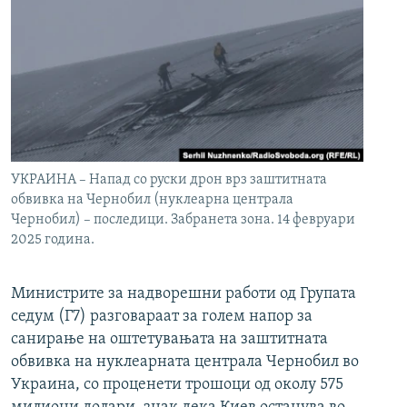
УКРАИНА – Напад со руски дрон врз заштитната
обвивка на Чернобил (нуклеарна централа
Чернобил) – последици. Забранета зона. 14 февруари
2025 година.
Министрите за надворешни работи од Групата
седум (Г7) разговараат за голем напор за
санирање на оштетувањата на заштитната
обвивка на нуклеарната централа Чернобил во
Украина, со проценети трошоци од околу 575