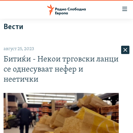
Достапни
линкови
Оди
Вести
на
МАКЕДОНИЈА
содржината
СВЕТ
Оди
август 25, 2023
ВИЗУЕЛНО
на
Битиќи - Некои трговски ланци
главната
ВЕСТИ
навигација
се однесуваат нефер и
ШТО ТРЕБА ДА ЗНАЕТЕ
Премини
неетички
на
ПРИЈАВИ СЕ ЗА ЊУЗЛЕТЕР
пребарување
ПОДКАСТ ЗОШТО?
СЛЕДЕТЕ НЕ