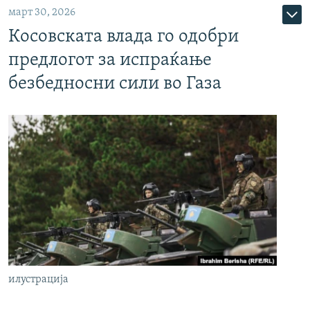
март 30, 2026
Косовската влада го одобри
предлогот за испраќање
безбедносни сили во Газа
илустрација