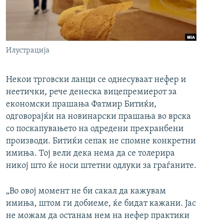
РСЕ веб страници
Илустрација
Некои трговски ланци се однесуваат нефер и
неетички, рече денеска вицепремиерот за
економски прашања Фатмир Битиќи,
одговорајќи на новинарски прашања во врска
со поскапувањето на одредени прехранбени
производи. Битиќи сепак не спомне конкретни
имиња. Тој вели дека нема да се толерира
никој што ќе носи штетни одлуки за граѓаните.
„Во овој момент не би сакал да кажувам
имиња, штом ги добиеме, ќе бидат кажани. Јас
не можам да останам нем на нефер практики