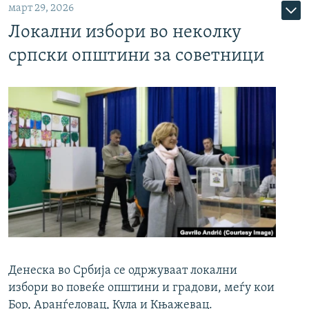
март 29, 2026
Локални избори во неколку
српски општини за советници
Денеска во Србија се одржуваат локални
избори во повеќе општини и градови, меѓу кои
Бор, Аранѓеловац, Кула и Књажевац.