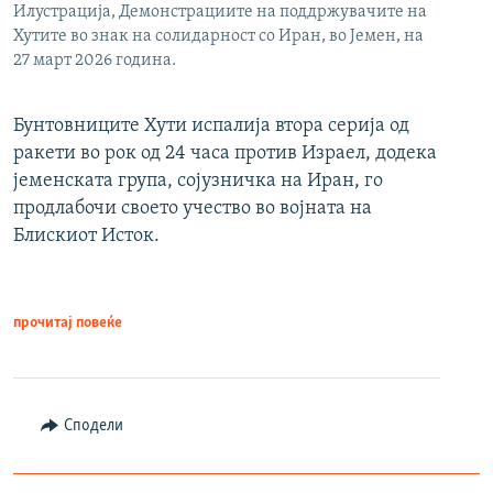
Илустрација, Демонстрациите на поддржувачите на
Хутите во знак на солидарност со Иран, во Јемен, на
27 март 2026 година.
Бунтовниците Хути испалија втора серија од
ракети во рок од 24 часа против Израел, додека
јеменската група, сојузничка на Иран, го
продлабочи своето учество во војната на
Блискиот Исток.
прочитај повеќе
Сподели