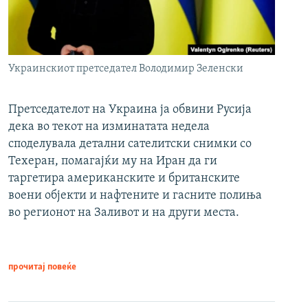
Украинскиот претседател Володимир Зеленски
Претседателот на Украина ја обвини Русија
дека во текот на изминатата недела
споделувала детални сателитски снимки со
Техеран, помагајќи му на Иран да ги
таргетира американските и британските
воени објекти и нафтените и гасните полиња
во регионот на Заливот и на други места.
прочитај повеќе