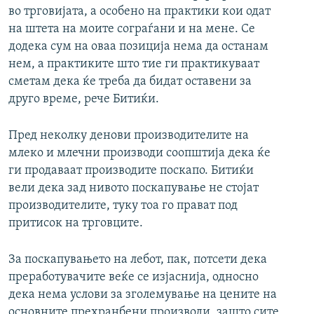
во трговијата, а особено на практики кои одат
на штета на моите сограѓани и на мене. Се
додека сум на оваа позиција нема да останам
нем, а практиките што тие ги практикуваат
сметам дека ќе треба да бидат оставени за
друго време, рече Битиќи.
Пред неколку денови производителите на
млеко и млечни производи соопштија дека ќе
ги продаваат производите поскапо. Битиќи
вели дека зад нивото поскапување не стојат
производителите, туку тоа го прават под
притисок на трговците.
За поскапувањето на лебот, пак, потсети дека
преработувачите веќе се изјаснија, односно
дека нема услови за зголемување на цените на
основните прехранбени производи, зашто сите