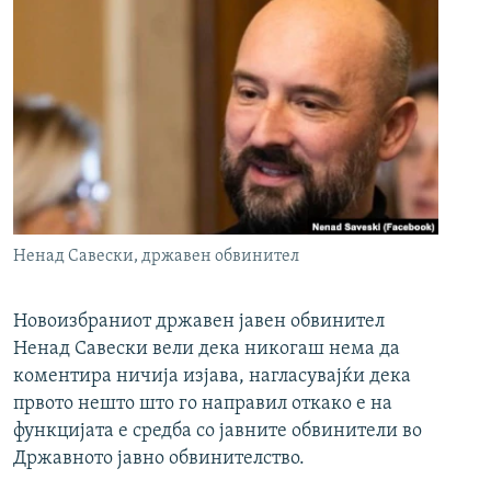
Ненад Савески, државен обвинител
Новоизбраниот државен јавен обвинител
Ненад Савески вели дека никогаш нема да
коментира ничија изјава, нагласувајќи дека
првото нешто што го направил откако е на
функцијата е средба со јавните обвинители во
Државното јавно обвинителство.