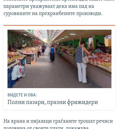
параметри укажуваат дека има пад на
суровините на прехранбените производи.
ВИДЕТЕ И ОВА:
Полни пазари, празни фрижидери
На храна и пијалаци граѓаните трошат речиси
половина од своите плати, покажува