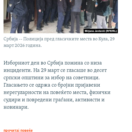
Србија -- Полиција пред гласачките места во Кула, 29
март 2026 година.
Изборниот ден во Србија помина со низа
инциденти. На 29 март се гласаше во десет
српски општини за избор на советници.
Гласањето се одржа со бројни пријавени
нерегуларности на повеќето места, физички
судири и повредени граѓани, активисти и
новинари.
прочитај повеќе