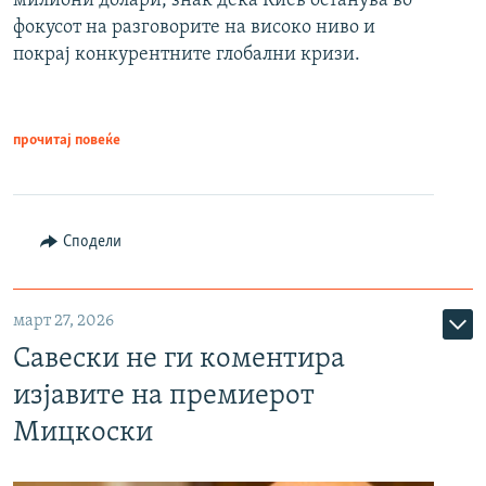
милиони долари, знак дека Киев останува во
фокусот на разговорите на високо ниво и
покрај конкурентните глобални кризи.
прочитај повеќе
Сподели
март 27, 2026
Савески не ги коментира
изјавите на премиерот
Мицкоски