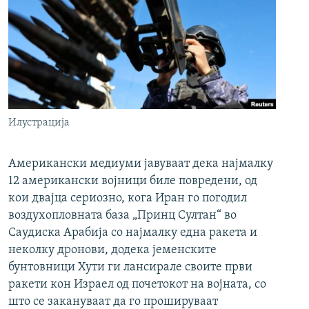
Илустрација
Американски медиуми јавуваат дека најмалку
12 американски војници биле повредени, од
кои двајца сериозно, кога Иран го погодил
воздухопловната база „Принц Султан“ во
Саудиска Арабија со најмалку една ракета и
неколку дронови, додека јеменските
бунтовници Хути ги лансирале своите први
ракети кон Израел од почетокот на војната, со
што се закануваат да го прошируваат