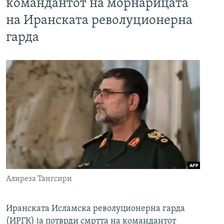
командантот на морнарицата
на Иранската револуционерна
гарда
Алиреза Тангсири
Иранската Исламска револуционерна гарда
(ИРГК) ја потврди смртта на командантот