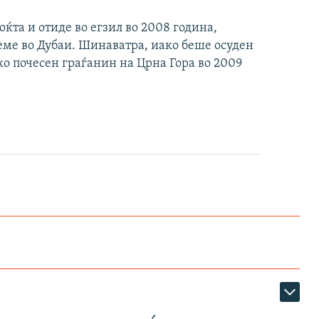
оќта и отиде во егзил во 2008 година,
еме во Дубаи. Шинаватра, иако беше осуден
ако почесен граѓанин на Црна Гора во 2009