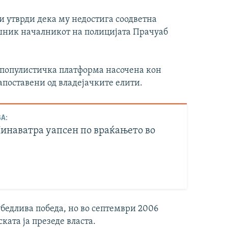
 и утврди дека му недостига соодветна
шник началникот на полицијата Прачуаб
а популистичка платформа насочена кон
апоставени од владејачките елити.
А:
инаватра уапсен по враќањето во
 убедлива победа, но во септември 2006
ката ја презеде власта.