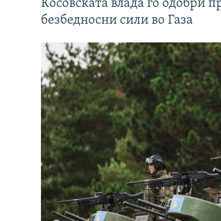
Косовската влада го одобри п
безбедносни сили во Газа