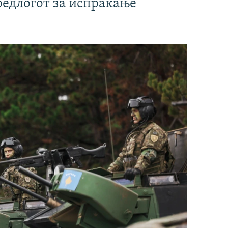
редлогот за испраќање