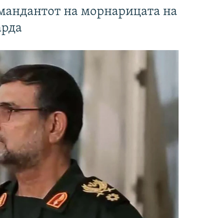
омандантот на морнарицата на
арда