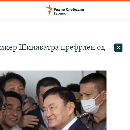
миер Шинаватра префрлен од