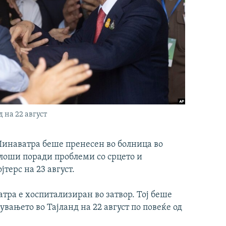
на 22 август
инаватра беше пренесен во болница во
 влоши поради проблеми со срцето и
терс на 23 август.
тра е хоспитализиран во затвор. Тој беше
вањето во Тајланд на 22 август по повеќе од