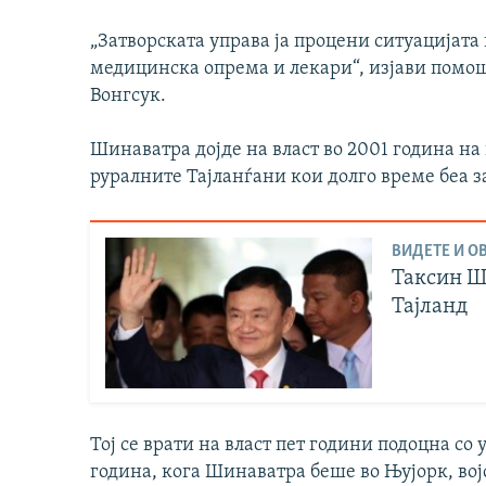
„Затворската управа ја процени ситуацијата
медицинска опрема и лекари“, изјави помо
Вонгсук.
Шинаватра дојде на власт во 2001 година н
руралните Тајланѓани кои долго време беа з
ВИДЕТЕ И ОВ
Таксин Ш
Тајланд
Тој се врати на власт пет години подоцна со
година, кога Шинаватра беше во Њујорк, војс