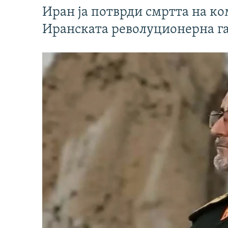
Иран ја потврди смртта на к
Иранската револуционерна г