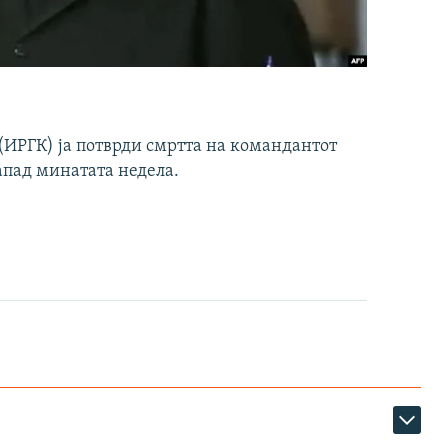
ИРГК) ја потврди смртта на командантот
апад минатата недела.