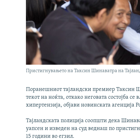
Пристигнувањето на Таксин Шинаватра на Тајланд 
Поранешниот тајландски премиер Таксин Ш
текот на ноќта, откако неговата состојба се
хипертензија, објави новинската агенција Рој
Тајландската полиција соопшти дека Шинава
уапсен и изведен на суд веднаш по пристигну
15 години во егзил.