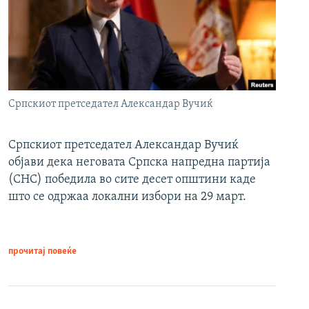
Српскиот претседател Александар Вучиќ
Српскиот претседател Александар Вучиќ
објави дека неговата Српска напредна партија
(СНС) победила во сите десет општини каде
што се одржаа локални избори на 29 март.
прочитај повеќе