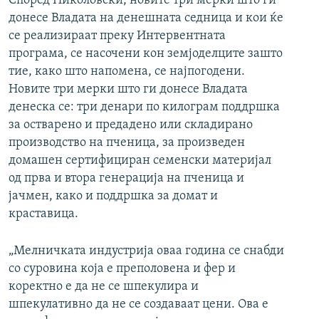
Според Николовски, новите три мерки што ги
донесе Владата на денешната седница и кои ќе
се реализираат преку Интервентната
програма, се насочени кон земјоделците зашто
тие, како што напомена, се најпогодени.
Новите три мерки што ги донесе Владата
денеска се: три денари по килограм поддршка
за остварено и предадено или складирано
производство на пченица, за произведен
домашен сертифициран семенски материјал
од прва и втора генерација на пченица и
јачмен, како и поддршка за домат и
краставица.
„Мелничката индустрија оваа година се снабди
со суровина која е преполовена и фер и
коректно е да не се шпекулира и
шпекулативно да не се создаваат цени. Ова е