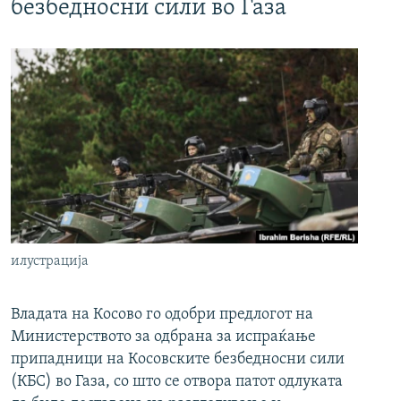
безбедносни сили во Газа
илустрација
Владата на Косово го одобри предлогот на
Министерството за одбрана за испраќање
припадници на Косовските безбедносни сили
(КБС) во Газа, со што се отвора патот одлуката