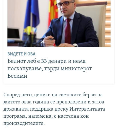
ВИДЕТЕ И ОВА:
Белиот леб е 33 денари и нема
поскапување, тврди министерот
Бесими
Според него, цените на светските берзи на
житото оваа година се преполовени и затоа
државната поддршка преку Интервентната
програма, напомена, е насочена кон
производителите.