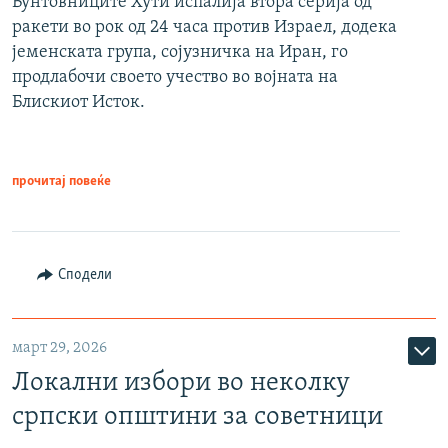
Бунтовниците Хути испалија втора серија од
ракети во рок од 24 часа против Израел, додека
јеменската група, сојузничка на Иран, го
продлабочи своето учество во војната на
Блискиот Исток.
прочитај повеќе
Сподели
март 29, 2026
Локални избори во неколку
српски општини за советници