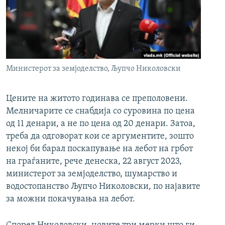
РСЕ веб страници
Министерот за земјоделство, Љупчо Николовски
Цените на житото годинава се преполовени.
Мелничарите се снабдија со суровина по цена
од 11 денари, а не по цена од 20 денари. Затоа,
треба да одговорат кои се аргументите, зошто
некој би барал поскапување на лебот на грбот
на граѓаните, рече денеска, 22 август 2023,
министерот за земјоделство, шумарство и
водостопанство Љупчо Николовски, по најавите
за можни покачувања на лебот.