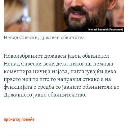
Ненад Савески, државен обвинител
Новоизбраниот државен јавен обвинител
Ненад Савески вели дека никогаш нема да
коментира ничија изјава, нагласувајќи дека
првото нешто што го направил откако е на
функцијата е средба со јавните обвинители во
Државното јавно обвинителство.
прочитај повеќе