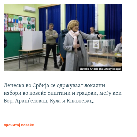
Денеска во Србија се одржуваат локални
избори во повеќе општини и градови, меѓу кои
Бор, Аранѓеловац, Кула и Књажевац.
прочитај повеќе