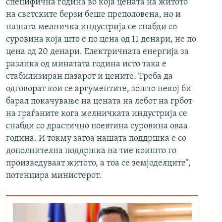
специфична година во која цената на житото
на светските берзи беше преполовена, но и
нашата мелничка индустрија се снабди со
суровина која што е по цена од 11 денари, не по
цена од 20 денари. Електричната енергија за
разлика од минатата година исто така е
стабилизиран пазарот и цените. Треба да
одговорат кои се аргументите, зошто некој би
барал покачување на цената на лебот на грбот
на граѓаните кога мелничката индустрија се
снабди со драстично поевтина суровина оваа
година. И токму затоа нашата поддршка е со
дополнителна поддршка на тие коишто го
произведуваат житото, а тоа се земјоделците“,
потенцира министерот.