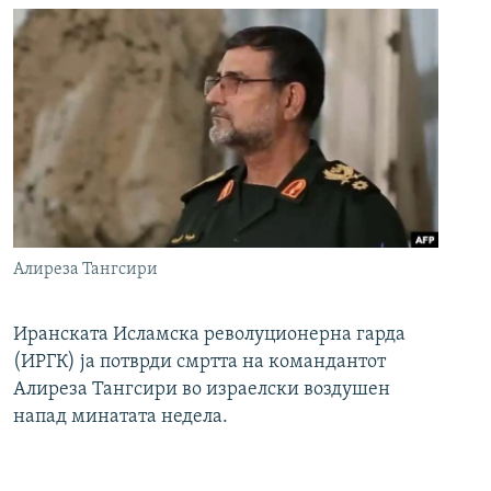
Алиреза Тангсири
Иранската Исламска револуционерна гарда
(ИРГК) ја потврди смртта на командантот
Алиреза Тангсири во израелски воздушен
напад минатата недела.