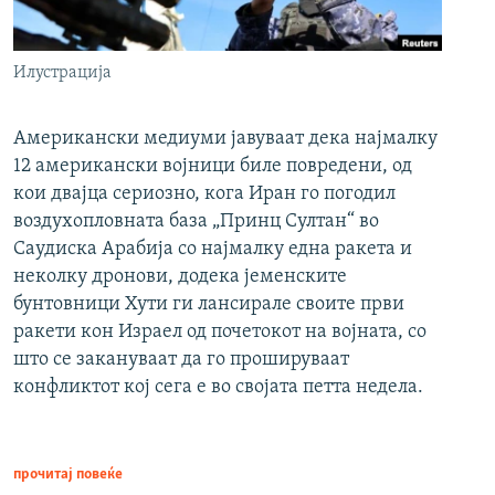
Илустрација
Американски медиуми јавуваат дека најмалку
12 американски војници биле повредени, од
кои двајца сериозно, кога Иран го погодил
воздухопловната база „Принц Султан“ во
Саудиска Арабија со најмалку една ракета и
неколку дронови, додека јеменските
бунтовници Хути ги лансирале своите први
ракети кон Израел од почетокот на војната, со
што се закануваат да го прошируваат
конфликтот кој сега е во својата петта недела.
прочитај повеќе