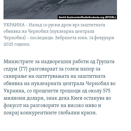
УКРАИНА – Напад со руски дрон врз заштитната
обвивка на Чернобил (нуклеарна централа
Чернобил) – последици. Забранета зона. 14 февруари
2025 година.
Министрите за надворешни работи од Групата
седум (Г7) разговараат за голем напор за
санирање на оштетувањата на заштитната
обвивка на нуклеарната централа Чернобил во
Украина, со проценети трошоци од околу 575
милиони долари, знак дека Киев останува во
фокусот на разговорите на високо ниво и
покрај конкурентните глобални кризи.