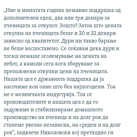
„Ние и минатата година немавме поддршка од
дополнителен еден, два или три денари за
пченицата за откупот. Зошто? Затоа што цената
откупна на пченицата беше и 20 и 22 денари
зависно од квалитетот. Дури ни такво барање
не беше воспоставено. Се сеќавам дека дури и
тогаш немаше зголемување на цената на
лебот, а камоли сега кога зборуваме за
преполовени откупни цени на пченицата.
Нашата цел е државната поддршка да ја
насочиме кон оние што беа најпогодени. Тоа
не е мелничката индустрија. Тоа се
производителите и нашата цел е да го
задржиме и стабилизираме домашното
производство на пченица и на долг рок да
станеме увозно независна, на среден и на долг
рок“, подвлече Николовски кој претходно ги