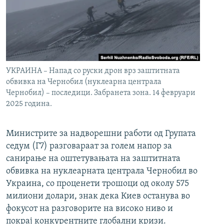
УКРАИНА – Напад со руски дрон врз заштитната
обвивка на Чернобил (нуклеарна централа
Чернобил) – последици. Забранета зона. 14 февруари
2025 година.
Министрите за надворешни работи од Групата
седум (Г7) разговараат за голем напор за
санирање на оштетувањата на заштитната
обвивка на нуклеарната централа Чернобил во
Украина, со проценети трошоци од околу 575
милиони долари, знак дека Киев останува во
фокусот на разговорите на високо ниво и
покрај конкурентните глобални кризи.