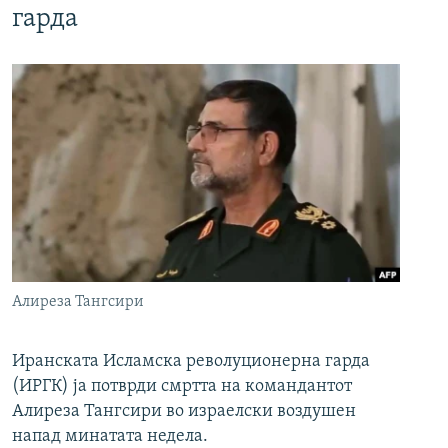
гарда
Алиреза Тангсири
Иранската Исламска револуционерна гарда
(ИРГК) ја потврди смртта на командантот
Алиреза Тангсири во израелски воздушен
напад минатата недела.