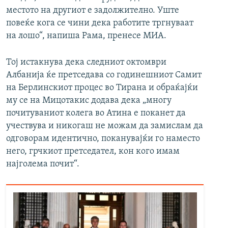
местото на другиот е задолжително. Уште
повеќе кога се чини дека работите тргнуваат
на лошо“, напиша Рама, пренесе МИА.
Тој истакнува дека следниот октомври
Албанија ќе претседава со годинешниот Самит
на Берлинскиот процес во Тирана и обраќајќи
му се на Мицотакис додава дека „многу
почитуваниот колега во Атина е поканет да
учествува и никогаш не можам да замислам да
одговорам идентично, поканувајќи го наместо
него, грчкиот претседател, кон кого имам
најголема почит“.