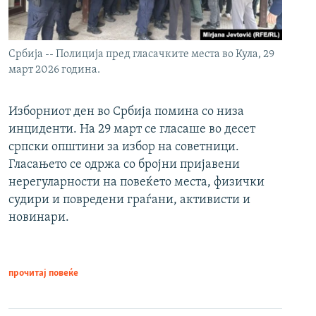
Србија -- Полиција пред гласачките места во Кула, 29
март 2026 година.
Изборниот ден во Србија помина со низа
инциденти. На 29 март се гласаше во десет
српски општини за избор на советници.
Гласањето се одржа со бројни пријавени
нерегуларности на повеќето места, физички
судири и повредени граѓани, активисти и
новинари.
прочитај повеќе