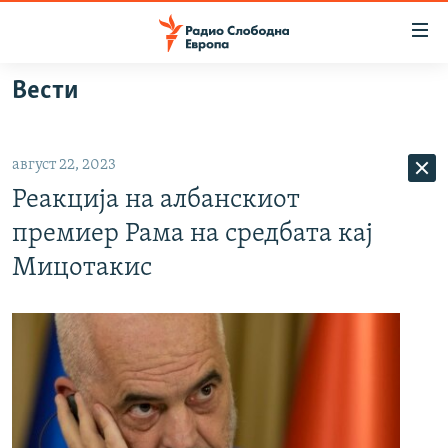
Достапни
линкови
Оди
Вести
на
МАКЕДОНИЈА
содржината
СВЕТ
Оди
август 22, 2023
ВИЗУЕЛНО
на
Реакција на албанскиот
главната
ВЕСТИ
навигација
премиер Рама на средбата кај
ШТО ТРЕБА ДА ЗНАЕТЕ
Премини
Мицотакис
на
ПРИЈАВИ СЕ ЗА ЊУЗЛЕТЕР
пребарување
ПОДКАСТ ЗОШТО?
СЛЕДЕТЕ НЕ