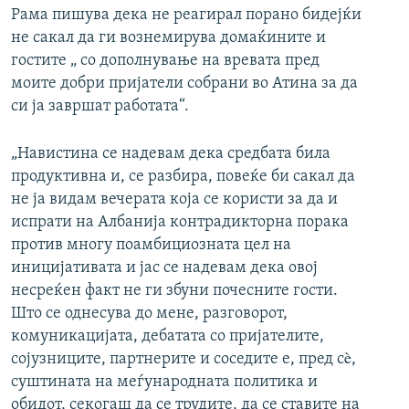
Рама пишува дека не реагирал порано бидејќи
не сакал да ги вознемирува домаќините и
гостите „ со дополнување на вревата пред
моите добри пријатели собрани во Атина за да
си ја завршат работата“.
„Навистина се надевам дека средбата била
продуктивна и, се разбира, повеќе би сакал да
не ја видам вечерата која се користи за да и
испрати на Албанија контрадикторна порака
против многу поамбициозната цел на
иницијативата и јас се надевам дека овој
несреќен факт не ги збуни почесните гости.
Што се однесува до мене, разговорот,
комуникацијата, дебатата со пријателите,
сојузниците, партнерите и соседите е, пред сè,
суштината на меѓународната политика и
обидот, секогаш да се трудите, да се ставите на