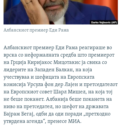
РСЕ веб страници
Албанскиот премиер Еди Рама
Албанскиот премиер Еди Рама реагираше во
врска со неформалната средба што премиерот
на Грција Киријакос Мицотакис ја свика со
лидерите на Западен Балкан, на која
учествуваа и шефицата на Европската
комисија Урсула фон дер Лајен и претседателот
на Европскиот совет Шарл Мишел, на која тој
не беше поканет. Албанија беше поканета на
ниво на претседател, но шефот на државата
Бајрам Бегај, одби да оди поради „претходно
утврдена агенда“, пренесе МИА.