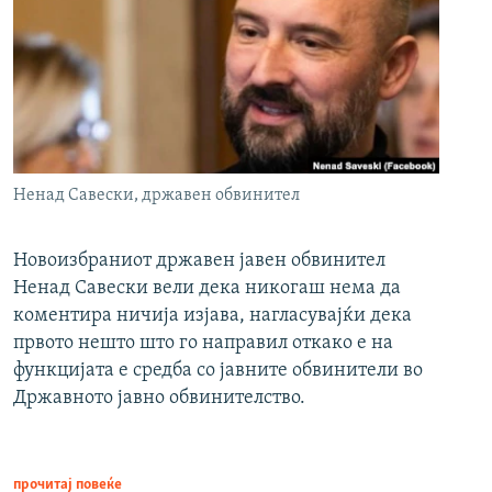
Ненад Савески, државен обвинител
Новоизбраниот државен јавен обвинител
Ненад Савески вели дека никогаш нема да
коментира ничија изјава, нагласувајќи дека
првото нешто што го направил откако е на
функцијата е средба со јавните обвинители во
Државното јавно обвинителство.
прочитај повеќе