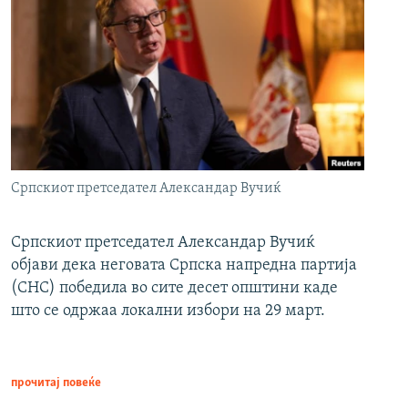
Српскиот претседател Александар Вучиќ
Српскиот претседател Александар Вучиќ
објави дека неговата Српска напредна партија
(СНС) победила во сите десет општини каде
што се одржаа локални избори на 29 март.
прочитај повеќе