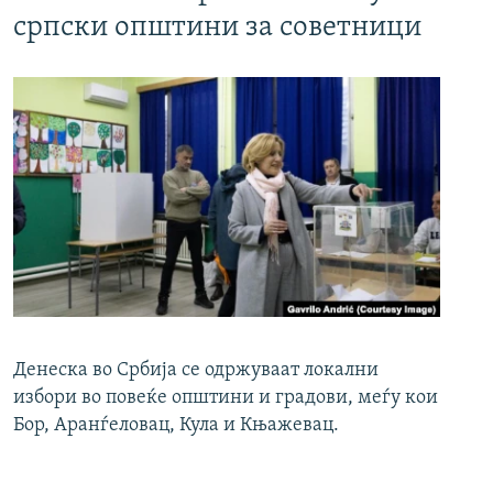
српски општини за советници
Денеска во Србија се одржуваат локални
избори во повеќе општини и градови, меѓу кои
Бор, Аранѓеловац, Кула и Књажевац.