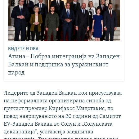
ВИДЕТЕ И ОВА:
Атина - Побрза интеграција на Западен
Балкан и поддршка за украинскиот
народ
Лидерите од Западен Балкан кои присуствуваа
на неформалната организирана синоќа од
грчкиот премиер Киријакос Мицотакис, по
повод навршувањето на 20 години од Самитот
ЕУ-Западен Балкан во Солун и „Солунската
декларација“, усогласија заедничка