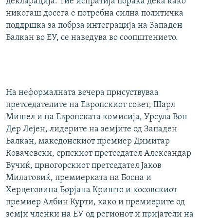
декларација. Тие испратија порака дека како
никогаш досега е потребна силна политичка
поддршка за побрза интеграција на Западен
Балкан во ЕУ, се наведува во соопштението.
На неформалната вечера присуствуваа
претседателите на Европскиот совет, Шарл
Мишел и на Европската комисија, Урсула Вон
Дер Лејен, лидерите на земјите од Западен
Балкан, македонскиот премиер Димитар
Ковачевски, српскиот претседател Александар
Вучиќ, црногорскиот претседател Јаков
Милатовиќ, премиерката на Босна и
Херцеговина Борјана Кришто и косовскиот
премиер Албин Курти, како и премиерите од
земји членки на ЕУ од регионот и пријатели на