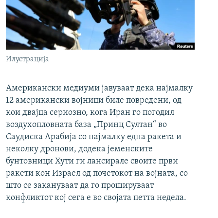
Илустрација
Американски медиуми јавуваат дека најмалку
12 американски војници биле повредени, од
кои двајца сериозно, кога Иран го погодил
воздухопловната база „Принц Султан“ во
Саудиска Арабија со најмалку една ракета и
неколку дронови, додека јеменските
бунтовници Хути ги лансирале своите први
ракети кон Израел од почетокот на војната, со
што се закануваат да го прошируваат
конфликтот кој сега е во својата петта недела.