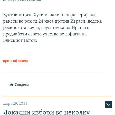
Бунтовниците Хути испалија втора серија од
ракети во рок од 24 часа против Израел, додека
јеменската група, сојузничка на Иран, го
продлабочи своето учество во војната на
Блискиот Исток.
прочитај повеќе
Сподели
март 29, 2026
Локални избори во неколку