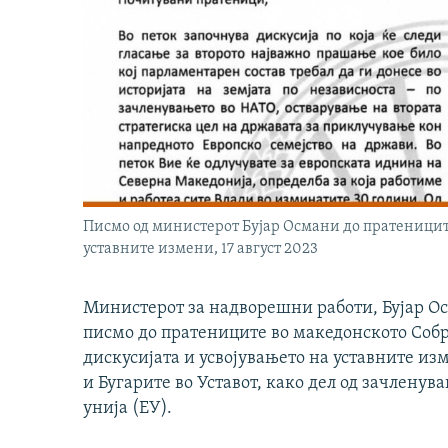
Писмо од министерот Бујар Османи до пратениците
уставните измени, 17 август 2023
Министерот за надворешни работи, Бујар Осм
писмо до пратениците во македонското Собр
дискусијата и усвојувањето на уставните изм
и Бугарите во Уставот, како дел од зачлену
унија (ЕУ).