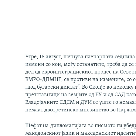
Утре, 18 август, почнува пленарната седниц
измени со кои, меѓу останатите, треба да се
дел од евроинтеграцискиот процес на Север
ВМРО-ДПМНЕ, се противи на измените, со 
„под бугарски диктат“. Во Скопје во неколк
претставници на земјите од ЕУ и од САД ка
Владејачките СДСМ и ДУИ се уште го немаат
немаат двотретинско мнозинство во Парламе
Шефот на дипломатијата во писмото ги убеду
македонскиот јазик и македонскиот идентит