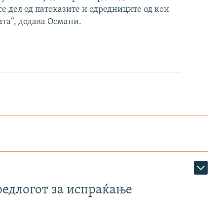
е дел од патоказите и одредниците од кои
ата“, додава Османи.
редлогот за испраќање