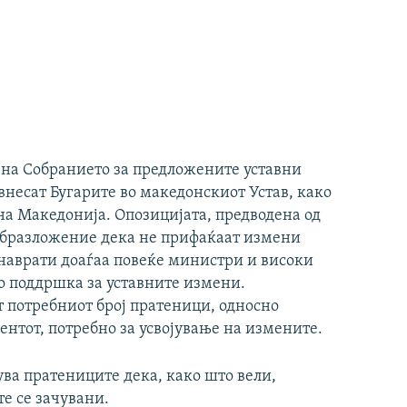
а на Собранието за предложените уставни
 внесат Бугарите во македонскиот Устав, како
на Македонија. Опозицијата, предводена од
образложение дека не прифаќаат измени
у наврати доаѓаа повеќе министри и високи
ко поддршка за уставните измени.
 потребниот број пратеници, односно
нтот, потребно за усвојување на измените.
ва пратениците дека, како што вели,
е се зачувани.