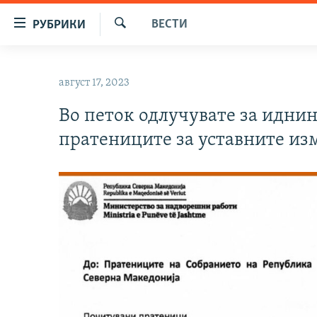
Достапни
ВЕСТИ
РУБРИКИ
линкови
Барај
Оди
МАКЕДОНИЈА
на
август 17, 2023
СВЕТ
содржината
Оди
Во петок одлучувате за иднин
ВИЗУЕЛНО
на
пратениците за уставните из
ВЕСТИ
главната
навигација
ШТО ТРЕБА ДА ЗНАЕТЕ
Премини
ПРИЈАВИ СЕ ЗА ЊУЗЛЕТЕР
на
пребарување
ПОДКАСТ ЗОШТО?