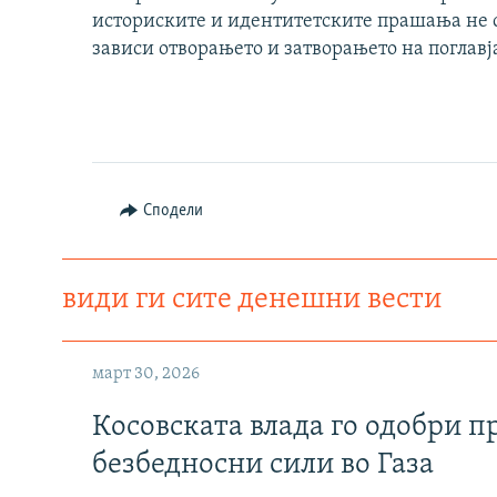
историските и идентитетските прашања не с
зависи отворањето и затворањето на поглавј
Сподели
види ги сите денешни вести
март 30, 2026
Косовската влада го одобри п
безбедносни сили во Газа