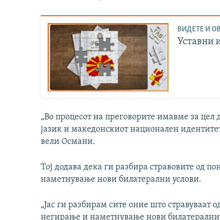
ВИДЕТЕ И ОВ
Уставни 
„Во процесот на преговорите имавме за цел 
јазик и македонскиот национален идентитет.
вели Османи.
Тој додава дека ги разбира стравовите од 
наметнување нови билатерални услови.
„Јас ги разбирам сите оние што стравуваат 
негирање и наметнување нови билатерални 