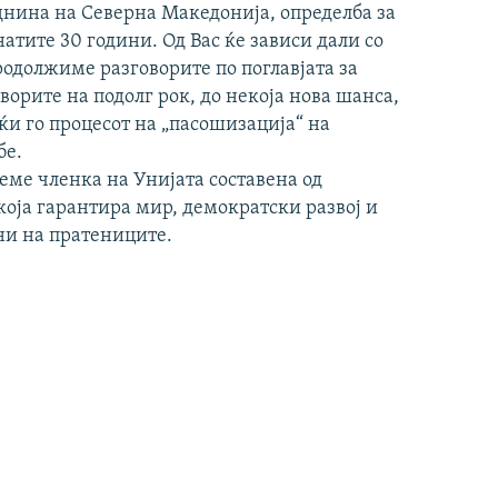
иднина на Северна Македонија, определба за
атите 30 години. Од Вас ќе зависи дали со
родолжиме разговорите по поглавјата за
ворите на подолг рок, до некоја нова шанса,
ќи го процесот на „пасошизација“ на
бе.
деме членка на Унијата составена од
 која гарантира мир, демократски развој и
и на пратениците.