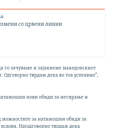
А:
измени со црвени линии
да го зачуваме и зајакнеме македонскиот
 Одговорно тврдам дека во тоа успеавме“,
понатамошни нови обиди за негирање и
од можностите за натамошни обиди за
услови. Најодговорно тврдам дека