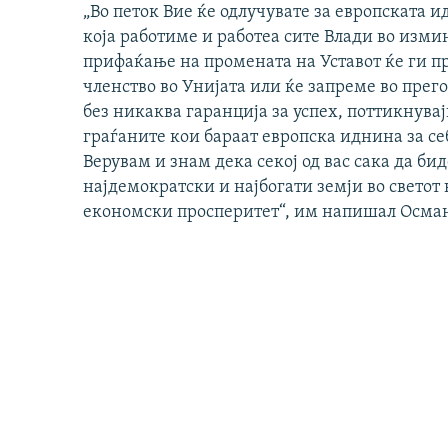
„Во петок Вие ќе одлучувате за европската 
која работиме и работеа сите Влади во измин
прифаќање на промената на Уставот ќе ги п
членство во Унијата или ќе запреме во прего
без никаква гаранција за успех, поттикнувај
граѓаните кои бараат европска иднина за се
Верувам и знам дека секој од вас сака да би
најдемократски и најбогати земји во светот
економски просперитет“, им напишал Осман