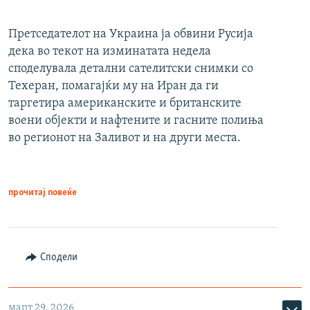
Претседателот на Украина ја обвини Русија
дека во текот на изминатата недела
споделувала детални сателитски снимки со
Техеран, помагајќи му на Иран да ги
таргетира американските и британските
воени објекти и нафтените и гасните полиња
во регионот на Заливот и на други места.
прочитај повеќе
Сподели
март 29, 2026