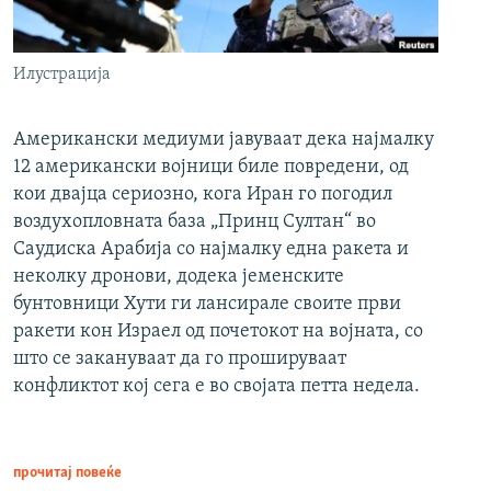
Илустрација
Американски медиуми јавуваат дека најмалку
12 американски војници биле повредени, од
кои двајца сериозно, кога Иран го погодил
воздухопловната база „Принц Султан“ во
Саудиска Арабија со најмалку една ракета и
неколку дронови, додека јеменските
бунтовници Хути ги лансирале своите први
ракети кон Израел од почетокот на војната, со
што се закануваат да го прошируваат
конфликтот кој сега е во својата петта недела.
прочитај повеќе