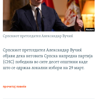
Српскиот претседател Александар Вучиќ
Српскиот претседател Александар Вучиќ
објави дека неговата Српска напредна партија
(СНС) победила во сите десет општини каде
што се одржаа локални избори на 29 март.
прочитај повеќе