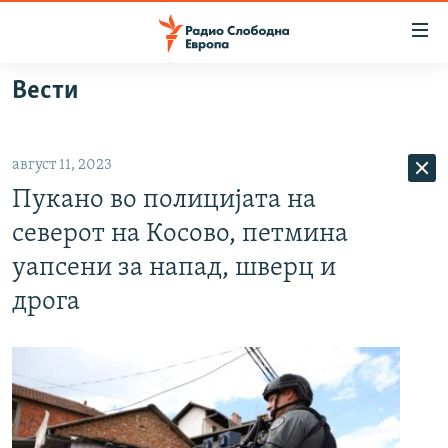
Достапни
линкови
Оди
Вести
на
МАКЕДОНИЈА
содржината
СВЕТ
Оди
август 11, 2023
ВИЗУЕЛНО
на
Пукано во полицијата на
главната
ВЕСТИ
навигација
северот на Косово, петмина
ШТО ТРЕБА ДА ЗНАЕТЕ
Премини
уапсени за напад, шверц и
на
ПРИЈАВИ СЕ ЗА ЊУЗЛЕТЕР
дрога
пребарување
ПОДКАСТ ЗОШТО?
СЛЕДЕТЕ НЕ