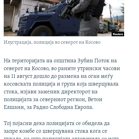
РСЕ веб страници
Илустрација, полиција во северот на Косово
На територијата на општина Зубин Поток на
северот на Косово, во раните утрински часови
на 11 август дошло до размена на оган меѓу
косовската полиција и група која шверцувала
стока, изјави заменик директорот на
полицијата за северниот регион, Ветон
Елшани, за Радио Слободна Европа.
Тој појасни дека полицијата се обидела да
запре комбе со шверцувана стока кога се