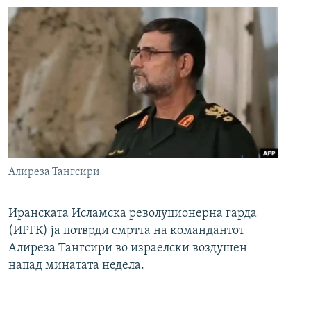
Алиреза Тангсири
Иранската Исламска револуционерна гарда
(ИРГК) ја потврди смртта на командантот
Алиреза Тангсири во израелски воздушен
напад минатата недела.