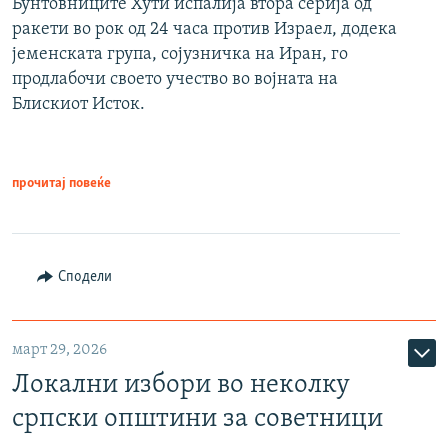
Бунтовниците Хути испалија втора серија од
ракети во рок од 24 часа против Израел, додека
јеменската група, сојузничка на Иран, го
продлабочи своето учество во војната на
Блискиот Исток.
прочитај повеќе
Сподели
март 29, 2026
Локални избори во неколку
српски општини за советници