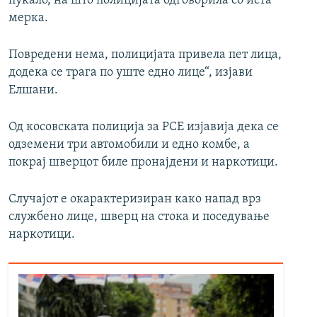
пукало, на што полицијата одговорила со иста
мерка.
Повредени нема, полицијата привела пет лица,
додека се трага по уште едно лице“, изјави
Елшани.
Од косовската полиција за РСЕ изјавија дека се
одземени три автомобили и едно комбе, а
покрај шверцот биле пронајдени и наркотици.
Случајот е окарактеризиран како напад врз
службено лице, шверц на стока и поседување
наркотици.