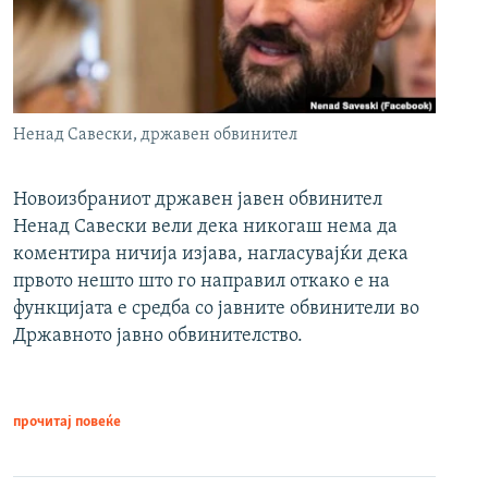
Ненад Савески, државен обвинител
Новоизбраниот државен јавен обвинител
Ненад Савески вели дека никогаш нема да
коментира ничија изјава, нагласувајќи дека
првото нешто што го направил откако е на
функцијата е средба со јавните обвинители во
Државното јавно обвинителство.
прочитај повеќе