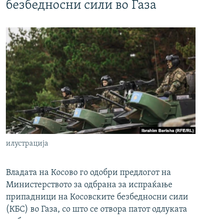
безбедносни сили во Газа
илустрација
Владата на Косово го одобри предлогот на
Министерството за одбрана за испраќање
припадници на Косовските безбедносни сили
(КБС) во Газа, со што се отвора патот одлуката