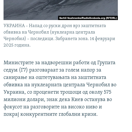
УКРАИНА – Напад со руски дрон врз заштитната
обвивка на Чернобил (нуклеарна централа
Чернобил) – последици. Забранета зона. 14 февруари
2025 година.
Министрите за надворешни работи од Групата
седум (Г7) разговараат за голем напор за
санирање на оштетувањата на заштитната
обвивка на нуклеарната централа Чернобил во
Украина, со проценети трошоци од околу 575
милиони долари, знак дека Киев останува во
фокусот на разговорите на високо ниво и
покрај конкурентните глобални кризи.