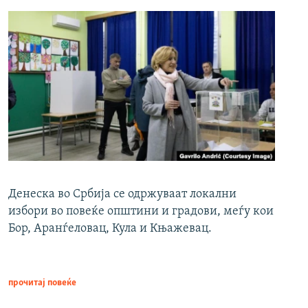
Денеска во Србија се одржуваат локални
избори во повеќе општини и градови, меѓу кои
Бор, Аранѓеловац, Кула и Књажевац.
прочитај повеќе