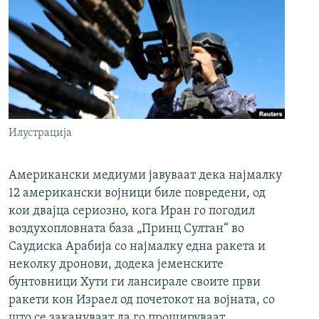
Илустрација
Американски медиуми јавуваат дека најмалку
12 американски војници биле повредени, од
кои двајца сериозно, кога Иран го погодил
воздухопловната база „Принц Султан“ во
Саудиска Арабија со најмалку една ракета и
неколку дронови, додека јеменските
бунтовници Хути ги лансирале своите први
ракети кон Израел од почетокот на војната, со
што се закануваат да го прошируваат