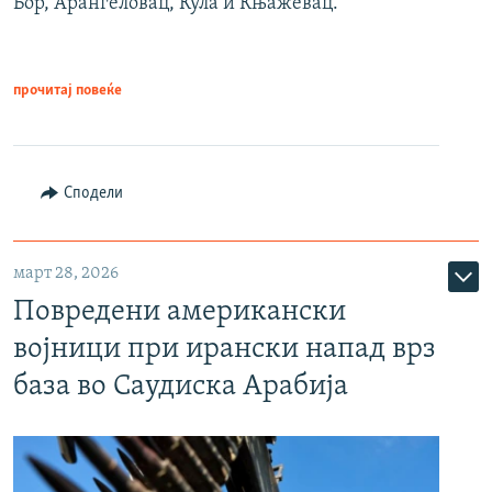
Бор, Аранѓеловац, Кула и Књажевац.
прочитај повеќе
Сподели
март 28, 2026
Повредени американски
војници при ирански напад врз
база во Саудиска Арабија