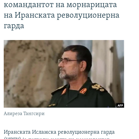
командантот на морнарицата
на Иранската револуционерна
гарда
Алиреза Тангсири
Иранската Исламска револуционерна гарда