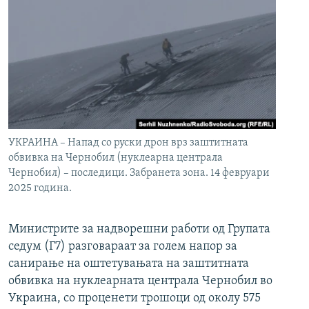
УКРАИНА – Напад со руски дрон врз заштитната
обвивка на Чернобил (нуклеарна централа
Чернобил) – последици. Забранета зона. 14 февруари
2025 година.
Министрите за надворешни работи од Групата
седум (Г7) разговараат за голем напор за
санирање на оштетувањата на заштитната
обвивка на нуклеарната централа Чернобил во
Украина, со проценети трошоци од околу 575