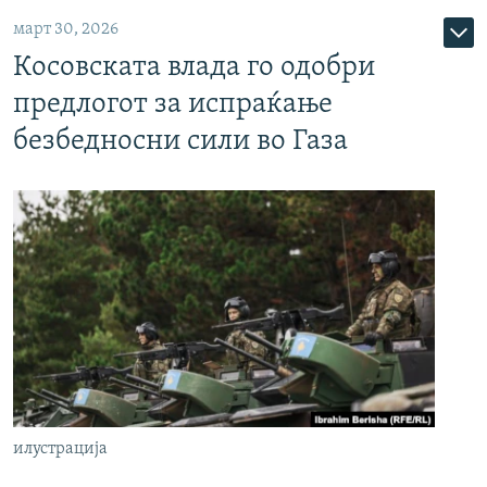
март 30, 2026
Косовската влада го одобри
предлогот за испраќање
безбедносни сили во Газа
илустрација