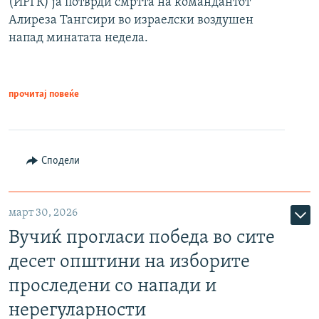
(ИРГК) ја потврди смртта на командантот
Алиреза Тангсири во израелски воздушен
напад минатата недела.
прочитај повеќе
Сподели
март 30, 2026
Вучиќ прогласи победа во сите
десет општини на изборите
проследени со напади и
нерегуларности