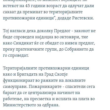
истекот на 45 години возраст да одлучат дали
сакаат да преминат во територијалните
противпожарни единици“, додаде Ристевски.
Тој нагласи дека доколку Предлог - законот не
биде спроведен најдоцна во октомври, тие
како Синдикат ќе се обидат со нивен предлог,
преку пратеничките групи, до Собранието да
го спроведат.
Територијалните противпожарни единици
како и Бригадата на Град Скопје
функционираат во рамките на локалните
самоуправи. Пожарникарите - спасители сега
бараат да се централизира начинот на
работење, на пресметка и исплата на плата во
Министерството за одбрана.