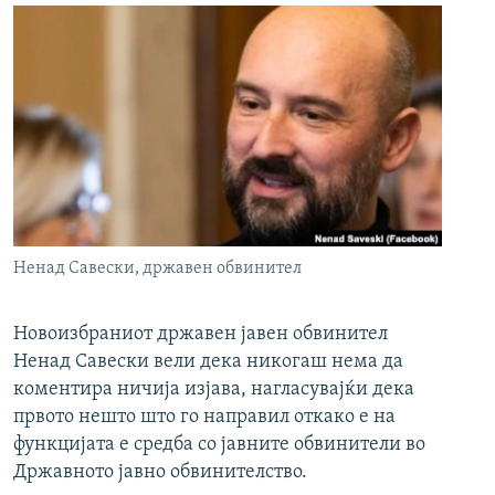
Ненад Савески, државен обвинител
Новоизбраниот државен јавен обвинител
Ненад Савески вели дека никогаш нема да
коментира ничија изјава, нагласувајќи дека
првото нешто што го направил откако е на
функцијата е средба со јавните обвинители во
Државното јавно обвинителство.