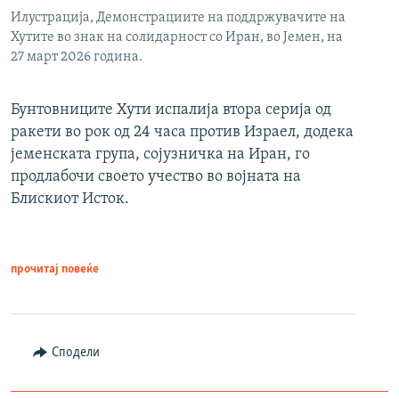
Илустрација, Демонстрациите на поддржувачите на
Хутите во знак на солидарност со Иран, во Јемен, на
27 март 2026 година.
Бунтовниците Хути испалија втора серија од
ракети во рок од 24 часа против Израел, додека
јеменската група, сојузничка на Иран, го
продлабочи своето учество во војната на
Блискиот Исток.
прочитај повеќе
Сподели