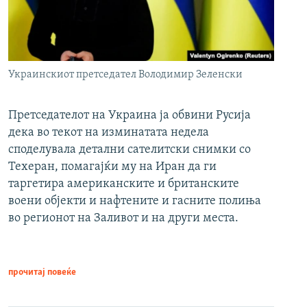
Украинскиот претседател Володимир Зеленски
Претседателот на Украина ја обвини Русија
дека во текот на изминатата недела
споделувала детални сателитски снимки со
Техеран, помагајќи му на Иран да ги
таргетира американските и британските
воени објекти и нафтените и гасните полиња
во регионот на Заливот и на други места.
прочитај повеќе