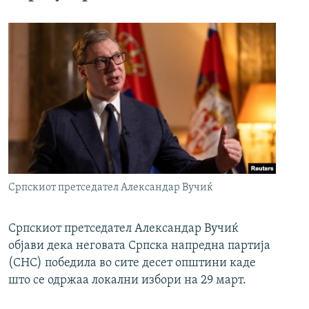
Српскиот претседател Александар Вучиќ
Српскиот претседател Александар Вучиќ
објави дека неговата Српска напредна партија
(СНС) победила во сите десет општини каде
што се одржаа локални избори на 29 март.