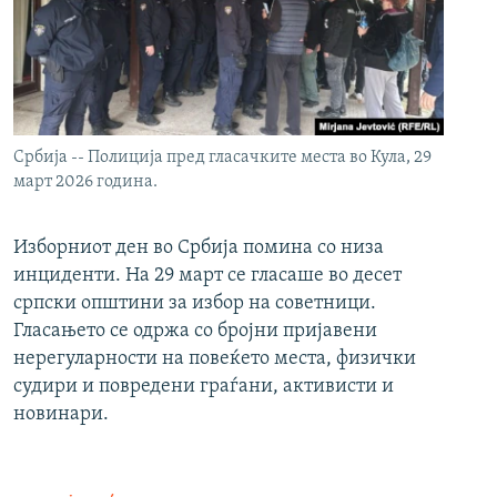
Србија -- Полиција пред гласачките места во Кула, 29
март 2026 година.
Изборниот ден во Србија помина со низа
инциденти. На 29 март се гласаше во десет
српски општини за избор на советници.
Гласањето се одржа со бројни пријавени
нерегуларности на повеќето места, физички
судири и повредени граѓани, активисти и
новинари.