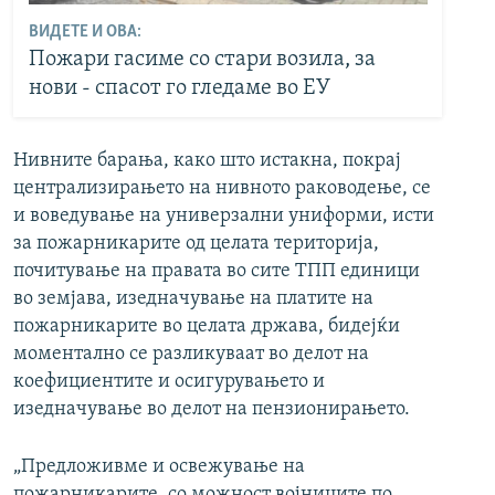
ВИДЕТЕ И ОВА:
Пожари гасиме со стари возила, за
нови - спасот го гледаме во ЕУ
Нивните барања, како што истакна, покрај
централизирањето на нивното раководење, се
и воведување на универзални униформи, исти
за пожарникарите од целата територија,
почитување на правата во сите ТПП единици
во земјава, изедначување на платите на
пожарникарите во целата држава, бидејќи
моментално се разликуваат во делот на
коефициентите и осигурувањето и
изедначување во делот на пензионирањето.
„Предложивме и освежување на
пожарникарите, со можност војниците по