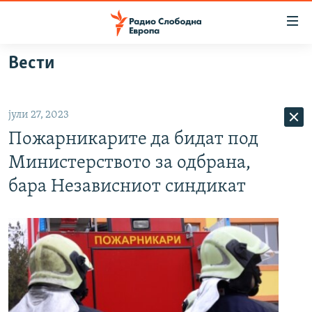
Достапни
линкови
Оди
Вести
на
МАКЕДОНИЈА
содржината
СВЕТ
Оди
јули 27, 2023
ВИЗУЕЛНО
на
Пожарникарите да бидат под
главната
ВЕСТИ
навигација
Министерството за одбрана,
ШТО ТРЕБА ДА ЗНАЕТЕ
Премини
бара Независниот синдикат
на
ПРИЈАВИ СЕ ЗА ЊУЗЛЕТЕР
пребарување
ПОДКАСТ ЗОШТО?
СЛЕДЕТЕ НЕ