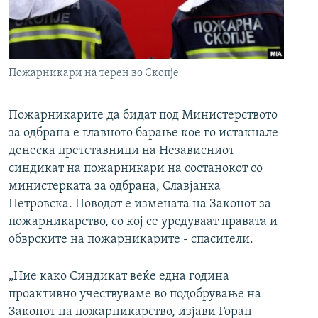
РСЕ веб страници
Пожарникари на терен во Скопје
Пожарникарите да бидат под Министерството
за одбрана е главното барање кое го истакнале
денеска претставници на Независниот
синдикат на пожарникари на состанокот со
министерката за одбрана, Славјанка
Петровска. Поводот е измената на Законот за
пожарникарство, со кој се уредуваат правата и
обврските на пожарникарите - спасители.
„Ние како Синдикат веќе една година
проактивно учествуваме во подобрување на
Законот на пожарникарство, изјави Горан