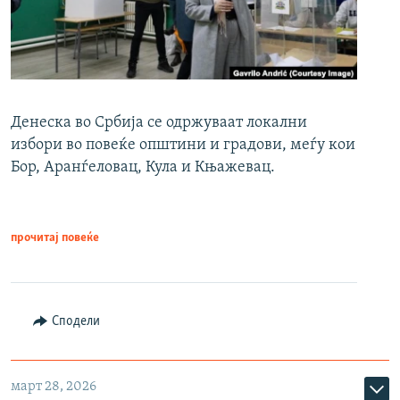
Денеска во Србија се одржуваат локални
избори во повеќе општини и градови, меѓу кои
Бор, Аранѓеловац, Кула и Књажевац.
прочитај повеќе
Сподели
март 28, 2026