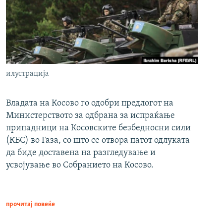
илустрација
Владата на Косово го одобри предлогот на
Министерството за одбрана за испраќање
припадници на Косовските безбедносни сили
(КБС) во Газа, со што се отвора патот одлуката
да биде доставена на разгледување и
усвојување во Собранието на Косово.
прочитај повеќе