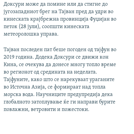
Доксури може да помине или да стигне до
југозападниот брег на Тајван пред да удри во
кинеската крајбрежна провинција Фуџијан во
петок (28 јули), соопшти кинеската
метеоролошка управа.
Тајван последен пат беше погоден од тајфун во
2019 година. Додека Доксури се движи кон
Кина, се очекува да донесе многу топло време
во регионот од средината на неделата.
Тајфуните, како што се нарекуваат ураганите
во Источна Азија, се формираат над топла
морска вода. Научниците предупредија дека
глобалното затоплување ќе ги направи бурите
повлажни, ветровити и пожестоки.