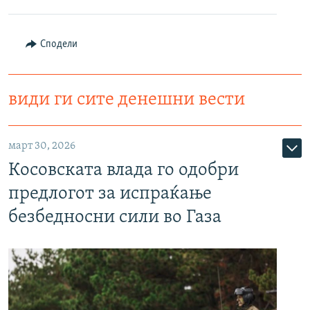
Сподели
види ги сите денешни вести
март 30, 2026
Косовската влада го одобри
предлогот за испраќање
безбедносни сили во Газа