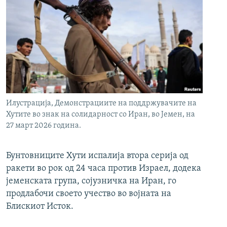
Илустрација, Демонстрациите на поддржувачите на
Хутите во знак на солидарност со Иран, во Јемен, на
27 март 2026 година.
Бунтовниците Хути испалија втора серија од
ракети во рок од 24 часа против Израел, додека
јеменската група, сојузничка на Иран, го
продлабочи своето учество во војната на
Блискиот Исток.