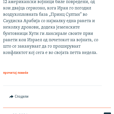
12 американски војници биле повредени, од
кои двајца сериозно, кога Иран го погодил
воздухопловната база „Принц Султан“ во
Саудиска Арабија со најмалку една ракета и
неколку дронови, додека јеменските
бунтовници Хути ги лансирале своите први
ракети кон Израел од почетокот на војната, со
што се закануваат да го прошируваат
конфликтот кој сега е во својата петта недела.
прочитај повеќе
Сподели