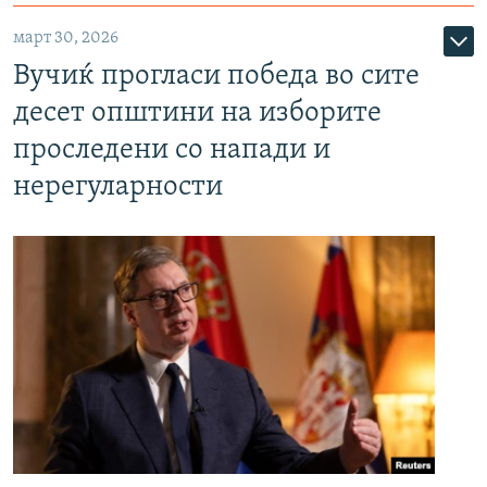
март 30, 2026
Вучиќ прогласи победа во сите
десет општини на изборите
проследени со напади и
нерегуларности