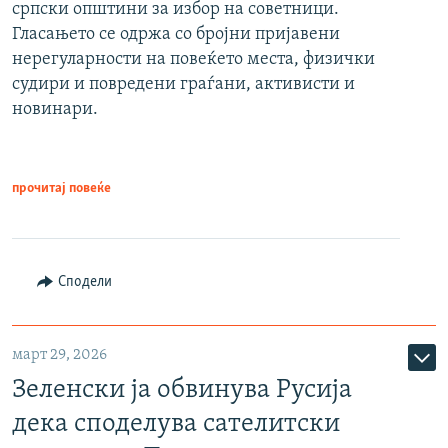
српски општини за избор на советници.
Гласањето се одржа со бројни пријавени
нерегуларности на повеќето места, физички
судири и повредени граѓани, активисти и
новинари.
прочитај повеќе
Сподели
март 29, 2026
Зеленски ја обвинува Русија
дека споделува сателитски