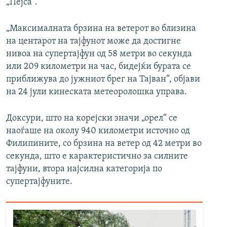
„Пејса“.
„Максималната брзина на ветерот во близина
на центарот на тајфунот може да достигне
нивоа на супертајфун од 58 метри во секунда
или 209 километри на час, бидејќи бурата се
приближува до јужниот брег на Тајван“, објави
на 24 јули кинеската метеоролошка управа.
Доксури, што на корејски значи „орел“ се
наоѓаше на околу 940 километри источно од
Филипините, со брзина на ветер од 42 метри во
секунда, што е карактеристично за силните
тајфуни, втора најсилна категорија по
супертајфуните.