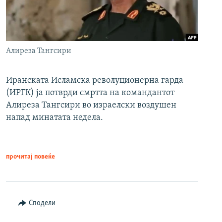
Алиреза Тангсири
Иранската Исламска револуционерна гарда
(ИРГК) ја потврди смртта на командантот
Алиреза Тангсири во израелски воздушен
напад минатата недела.
прочитај повеќе
Сподели