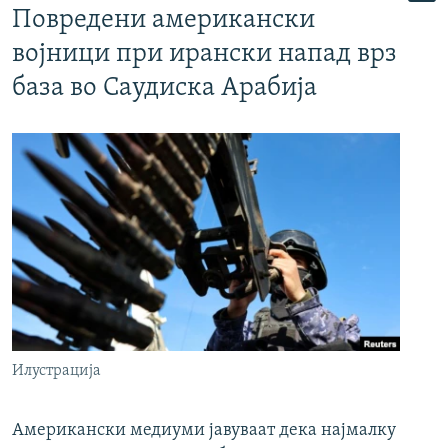
Повредени американски
војници при ирански напад врз
база во Саудиска Арабија
Илустрација
Американски медиуми јавуваат дека најмалку