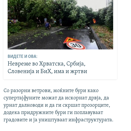
ВИДЕТЕ И ОВА:
Невреме во Хрватска, Србија,
Словенија и БиХ, има и жртви
Со разорни ветрови, моќните бури како
супертајфуните можат да искорнат дрвја, да
урнат далноводи и да ги скршат прозорците,
додека придружните бури ги поплавуваат
градовите и ја уништуваат инфраструктурата.