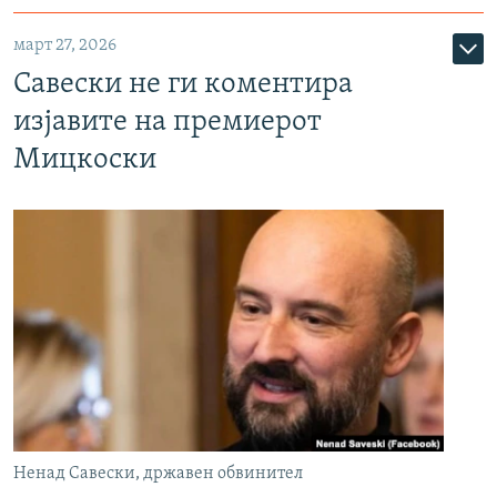
март 27, 2026
Савески не ги коментира
изјавите на премиерот
Мицкоски
Ненад Савески, државен обвинител