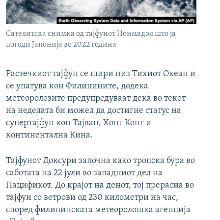
РСЕ веб страници
Сателитска снимка од тајфунот Нонмадол што ја
погоди Јапонија во 2022 година
Растечкиот тајфун се шири низ Тихиот Океан и
се упатува кон Филипините, додека
метеоролозите предупредуваат дека во текот
на неделата би можел да достигне статус на
супертајфун кон Тајван, Хонг Конг и
континентална Кина.
Тајфунот Доксури започна како тропска бура во
саботата на 22 јули во западниот дел на
Пацификот. До крајот на денот, тој прерасна во
тајфун со ветрови од 230 километри на час,
според филипинската метеоролошка агенција