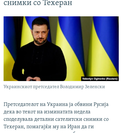
снимки со Техеран
Украинскиот претседател Володимир Зеленски
Претседателот на Украина ја обвини Русија
дека во текот на изминатата недела
споделувала детални сателитски снимки со
Техеран, помагајќи му на Иран да ги