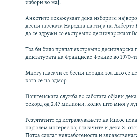
избори во мај.
Анкетите покажуваат дека изборите најверо
десничарската Народна партија на Алберто Н
да се здружи со екстремно десничарскиот Во
Тоа би било првпат екстремно десничарска па
диктатурата на Франциско Франко во 1970-т
Многу гласачи се бесни поради тоа што се по
кога се на одмор.
Поштенската служба во саботата објави дек
рекорд од 2,47 милиони, колку што многу луѓ
Резултатите од истражувањето на Ипсос пок
најголем интерес кај гласачите и дека 31 отст
Потоа следат невработеноста и здравственат