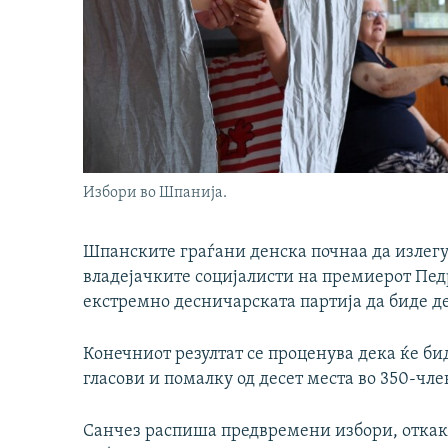
Избори во Шпанија.
Шпанските граѓани денска почнаа да излегу
владејачките социјалисти на премиерот Педр
екстремно десничарската партија да биде дел
Конечниот резултат се проценува дека ќе би
гласови и помалку од десет места во 350-чл
Санчез распиша предвремени избори, откак