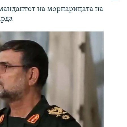
омандантот на морнарицата на
арда