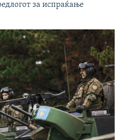
редлогот за испраќање