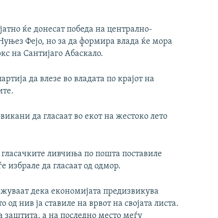
јатно ќе донесат победа на централно-
уњез Фејо, но за да формира влада ќе мора
кс на Сантијаго Абаскало.
ртија да влезе во владата по крајот на
ите.
викани да гласаат во екот на жестоко лето
а гласачките ливчиња по пошта поставиле
е избрале да гласаат од одмор.
ажуваат дека економијата предизвикува
о од нив ја ставиле на врвот на својата листа.
а заштита, а на последно место меѓу