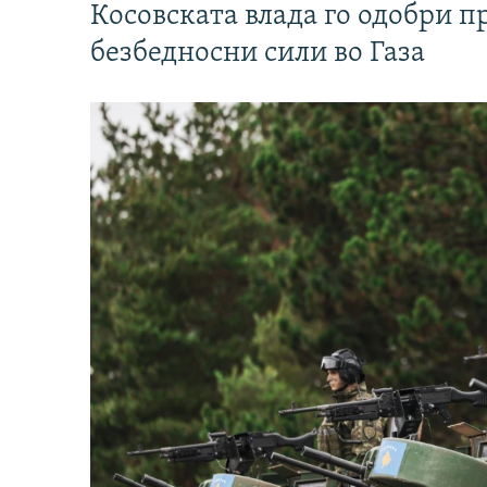
Косовската влада го одобри п
безбедносни сили во Газа