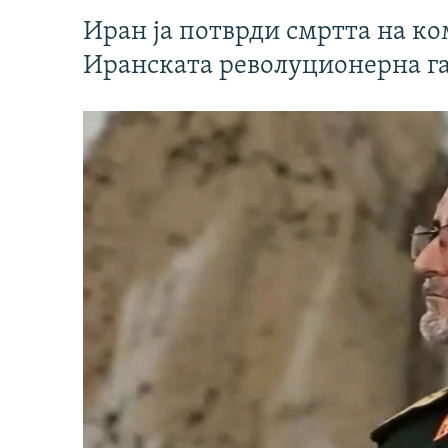
Иран ја потврди смртта на к
Иранската револуционерна г