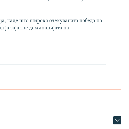
ја, каде што широко очекуваната победа на
а ја зајакне доминацијата на