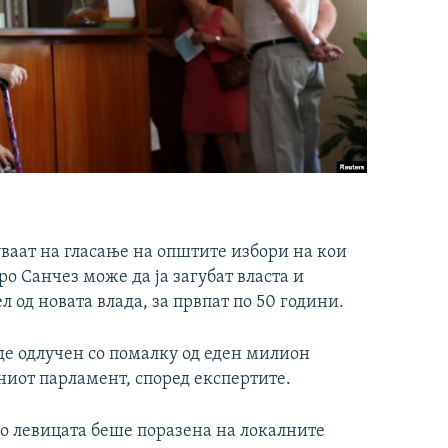
ваат на гласање на општите избори на кои
о Санчез може да ја загубат власта и
 од новата влада, за првпат по 50 години.
де одлучен со помалку од еден милион
ениот парламент, според експертите.
о левицата беше поразена на локалните