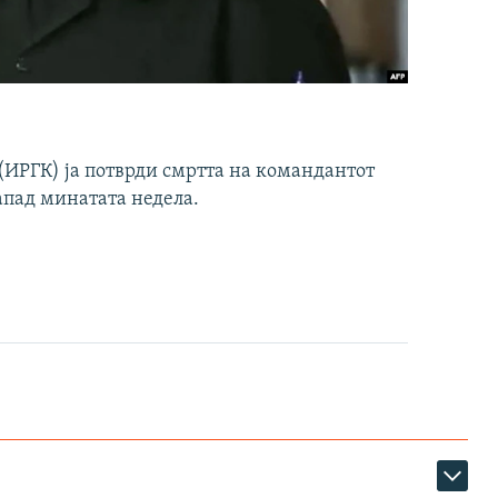
ИРГК) ја потврди смртта на командантот
апад минатата недела.