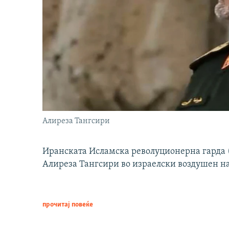
Алиреза Тангсири
Иранската Исламска револуционерна гарда (
Алиреза Тангсири во израелски воздушен н
прочитај повеќе