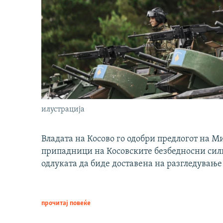
илустрација
Владата на Косово го одобри предлогот на М
припадници на Косовските безбедносни сили 
одлуката да биде доставена на разгледување
прочитај повеќе