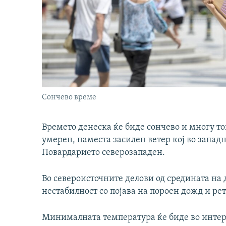
Сончево време
Времето денеска ќе биде сончево и многу то
умерен, наместа засилен ветер кој во западн
Повардарието северозападен.
Во североисточните делови од средината на 
нестабилност со појава на пороен дожд и ре
Минималната температура ќе биде во интерв