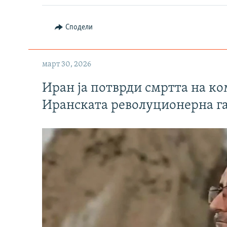
Сподели
март 30, 2026
Иран ја потврди смртта на к
Иранската револуционерна г