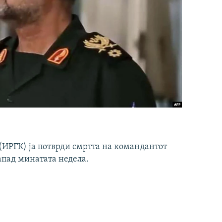
ИРГК) ја потврди смртта на командантот
апад минатата недела.