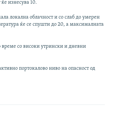
 ќе изнесува 10.
мала локална облачност и со слаб до умерен
ература ќе се спушти до 20, а максималната
о време со високи утрински и дневни
 активно портокалово ниво на опасност од