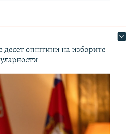
те десет општини на изборите
гуларности