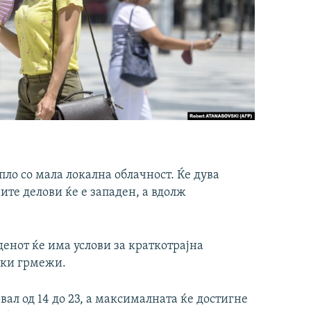
пло со мала локална облачност. Ќе дува
ите делови ќе е западен, а вдолж
денот ќе има услови за краткотрајна
тки грмежи.
ал од 14 до 23, а максималната ќе достигне