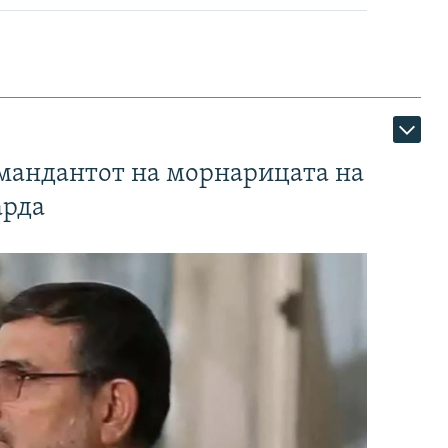
омандантот на морнарицата на
арда