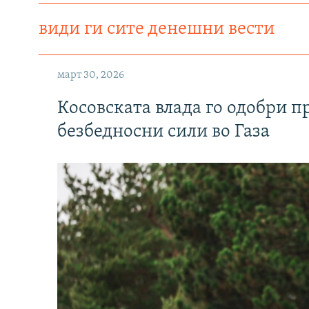
види ги сите денешни вести
март 30, 2026
Косовската влада го одобри п
безбедносни сили во Газа