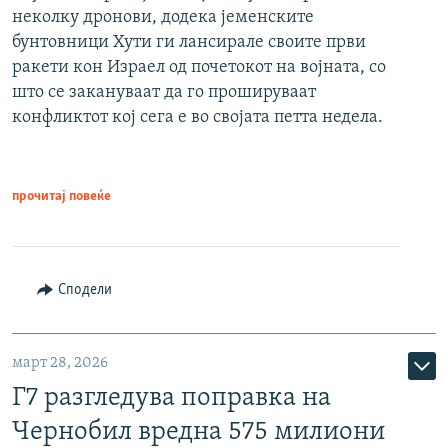
неколку дронови, додека јеменските
бунтовници Хути ги лансирале своите први
ракети кон Израел од почетокот на војната, со
што се закануваат да го прошируваат
конфликтот кој сега е во својата петта недела.
прочитај повеќе
Сподели
март 28, 2026
Г7 разгледува поправка на
Чернобил вредна 575 милиони