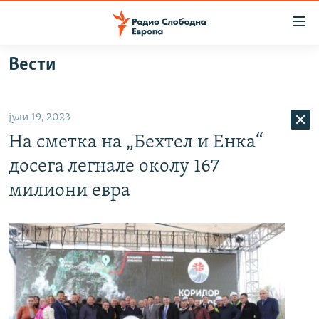
Достапни
линкови
Оди
Вести
на
МАКЕДОНИЈА
содржината
СВЕТ
Оди
јули 19, 2023
ВИЗУЕЛНО
на
На сметка на „Бехтел и Енка“
главната
ВЕСТИ
навигација
досега легнале околу 167
ШТО ТРЕБА ДА ЗНАЕТЕ
Премини
милиони евра
на
ПРИЈАВИ СЕ ЗА ЊУЗЛЕТЕР
пребарување
ПОДКАСТ ЗОШТО?
СЛЕДЕТЕ НЕ