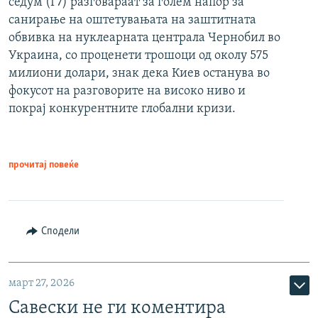
седум (Г7) разговараат за голем напор за
санирање на оштетувањата на заштитната
обвивка на нуклеарната централа Чернобил во
Украина, со проценети трошоци од околу 575
милиони долари, знак дека Киев останува во
фокусот на разговорите на високо ниво и
покрај конкурентните глобални кризи.
прочитај повеќе
Сподели
март 27, 2026
Савески не ги коментира