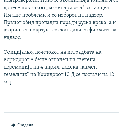
контроверзии. Прво се заобиколија закони и се
донесе нов закон „во четири очи“ за таа цел.
Имаше проблеми и со изборот на надзор.
Првиот обид пропадна поради руска врска, а и
вториот се поврзува со скандали со фирмите за
надзор.
Официјално, почетокот на изградбата на
Коридорот 8 беше означен на свечена
церемонија на 4 април, додека „камен
темелник“ на Коридорот 10 Д се постави на 12
мај.
Сподели