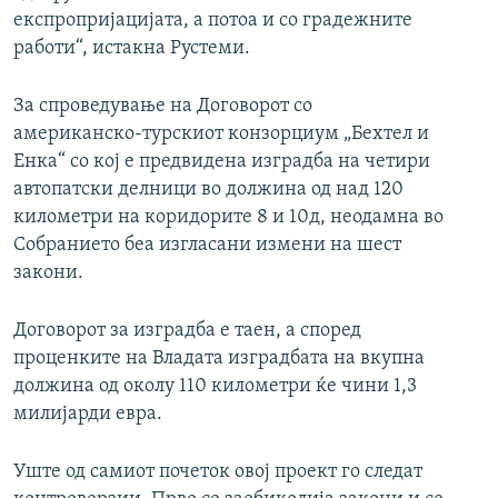
експропријацијата, а потоа и со градежните
работи“, истакна Рустеми.
За спроведување на Договорот со
американско-турскиот конзорциум „Бехтел и
Енка“ со кој е предвидена изградба на четири
автопатски делници во должина од над 120
километри на коридорите 8 и 10д, неодамна во
Собранието беа изгласани измени на шест
закони.
Договорот за изградба е таен, а според
проценките на Владата изградбата на вкупна
должина од околу 110 километри ќе чини 1,3
милијарди евра.
Уште од самиот почеток овој проект го следат