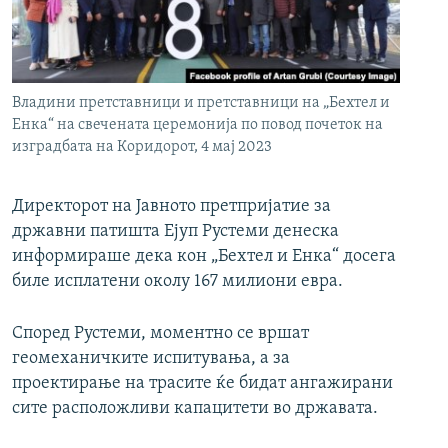
РСЕ веб страници
Владини претставници и претставници на „Бехтел и
Енка“ на свечената церемонија по повод почеток на
изградбата на Коридорот, 4 мај 2023
Директорот на Јавното претпријатие за
државни патишта Ејуп Рустеми денеска
информираше дека кон „Бехтел и Енка“ досега
биле исплатени околу 167 милиони евра.
Според Рустеми, моментно се вршат
геомеханичките испитувања, а за
проектирање на трасите ќе бидат ангажирани
сите расположливи капацитети во државата.