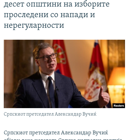
десет општини на изборите
проследени со напади и
нерегуларности
Српскиот претседател Александар Вучиќ
Српскиот претседател Александар Вучиќ