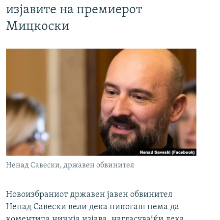
изјавите на премиерот
Мицкоски
Ненад Савески, државен обвинител
Новоизбраниот државен јавен обвинител
Ненад Савески вели дека никогаш нема да
коментира ничија изјава, нагласувајќи дека