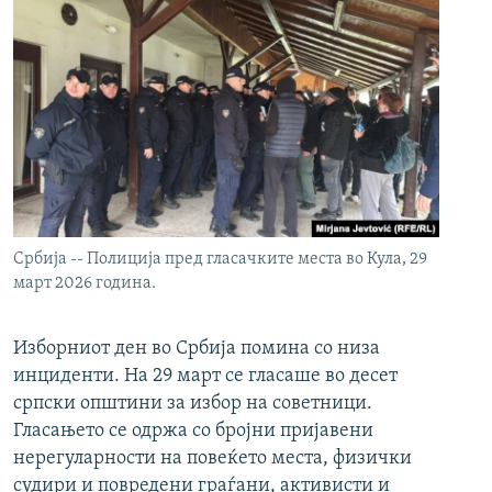
Србија -- Полиција пред гласачките места во Кула, 29
март 2026 година.
Изборниот ден во Србија помина со низа
инциденти. На 29 март се гласаше во десет
српски општини за избор на советници.
Гласањето се одржа со бројни пријавени
нерегуларности на повеќето места, физички
судири и повредени граѓани, активисти и