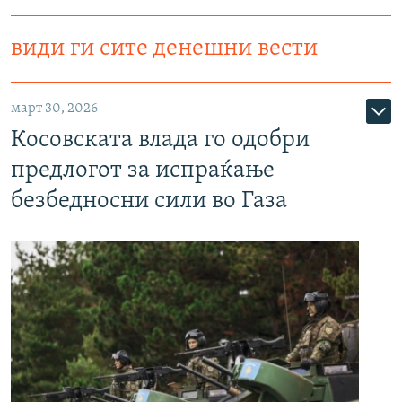
види ги сите денешни вести
март 30, 2026
Косовската влада го одобри
предлогот за испраќање
безбедносни сили во Газа