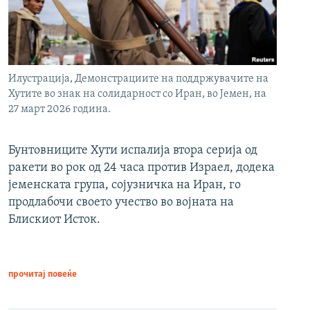
Илустрација, Демонстрациите на поддржувачите на
Хутите во знак на солидарност со Иран, во Јемен, на
27 март 2026 година.
Бунтовниците Хути испалија втора серија од
ракети во рок од 24 часа против Израел, додека
јеменската група, сојузничка на Иран, го
продлабочи своето учество во војната на
Блискиот Исток.
прочитај повеќе