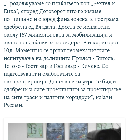
„Продолжуваме со плаќањето кон „Бехтел и
Енка“, според Договорот што го имаме
потпишано и според финансиската програма
одобрена од Владата. Досега се исплатени
околу 167 милиони евра за мобилизација и
авансно плаќање за коридорот 8 и корисорот
10д. Моментно се вршат геомеханичките
испитувања на делниците Прилеп - Битола,
Тетово - Гостивар и Гостивар - Кичево. Се
подготвуваат и елаборатите за
експропријација. Денеска или утре ќе бидат
одобрени и сите проектантни за проектирање
на сите траси и патните коридори“, изјави
Русеми.