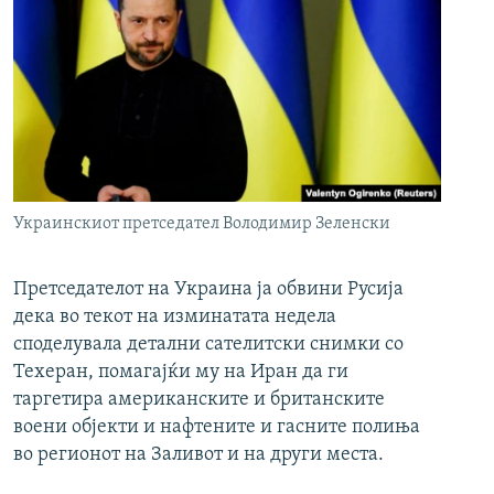
Украинскиот претседател Володимир Зеленски
Претседателот на Украина ја обвини Русија
дека во текот на изминатата недела
споделувала детални сателитски снимки со
Техеран, помагајќи му на Иран да ги
таргетира американските и британските
воени објекти и нафтените и гасните полиња
во регионот на Заливот и на други места.