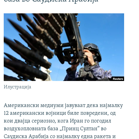
Илустрација
Американски медиуми јавуваат дека најмалку
12 американски војници биле повредени, од
кои двајца сериозно, кога Иран го погодил
воздухопловната база „Принц Султан“ во
Саудиска Арабија со најмалку една ракета и