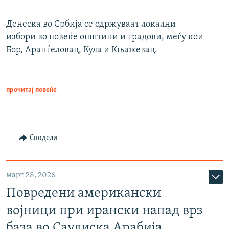
Денеска во Србија се одржуваат локални
избори во повеќе општини и градови, меѓу кои
Бор, Аранѓеловац, Кула и Књажевац.
прочитај повеќе
Сподели
март 28, 2026
Повредени американски
војници при ирански напад врз
база во Саудиска Арабија