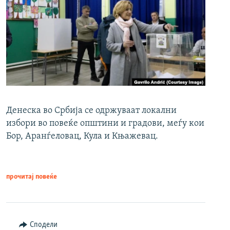
Денеска во Србија се одржуваат локални
избори во повеќе општини и градови, меѓу кои
Бор, Аранѓеловац, Кула и Књажевац.
прочитај повеќе
Сподели