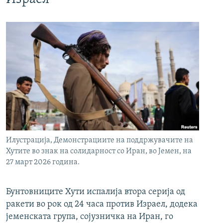
Илустрација, Демонстрациите на поддржувачите на
Хутите во знак на солидарност со Иран, во Јемен, на
27 март 2026 година.
Бунтовниците Хути испалија втора серија од
ракети во рок од 24 часа против Израел, додека
јеменската група, сојузничка на Иран, го