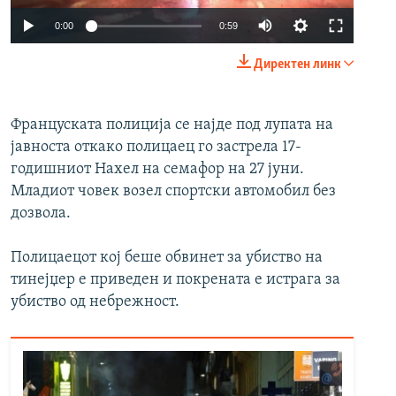
Auto
0:00
0:59
240p
Директен линк
360p
Auto
240p
360p
480p
480p
Француската полиција се најде под лупата на
јавноста откако полицаец го застрела 17-
720p
720p
1080p
годишниот Нахел на семафор на 27 јуни.
1080p
Младиот човек возел спортски автомобил без
дозвола.
Полицаецот кој беше обвинет за убиство на
тинејџер е приведен и покрената е истрага за
убиство од небрежност.