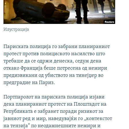
РСЕ веб страници
Илустрација
Париската полиција го забрани планираниот
протест против полициското насилство што
требаше да се одржи денеска, седум дена
откако Франција беше потресена од немири
предизвикани од убиството на тинејџер во
предградие на Париз.
Портпаролот на париската полиција изјави
дека планираниот протест на Плоштадот на
Републиката е забранет поради ризикот за
јавниот ред и мир, наведувајќи го „контекстот
на тензија“ по неодамнешните немири и