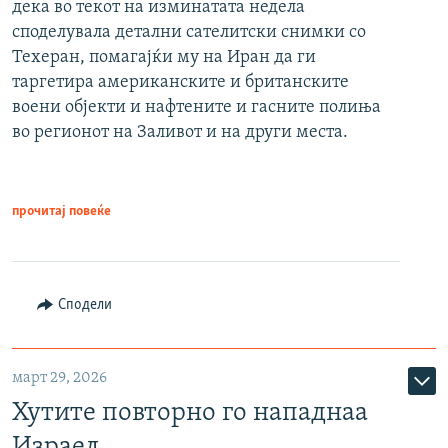
дека во текот на изминатата недела
споделувала детални сателитски снимки со
Техеран, помагајќи му на Иран да ги
таргетира американските и британските
воени објекти и нафтените и гасните полиња
во регионот на Заливот и на други места.
прочитај повеќе
Сподели
март 29, 2026
Хутите повторно го нападнаа
Израел