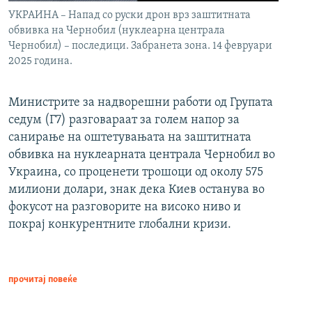
УКРАИНА – Напад со руски дрон врз заштитната
обвивка на Чернобил (нуклеарна централа
Чернобил) – последици. Забранета зона. 14 февруари
2025 година.
Министрите за надворешни работи од Групата
седум (Г7) разговараат за голем напор за
санирање на оштетувањата на заштитната
обвивка на нуклеарната централа Чернобил во
Украина, со проценети трошоци од околу 575
милиони долари, знак дека Киев останува во
фокусот на разговорите на високо ниво и
покрај конкурентните глобални кризи.
прочитај повеќе