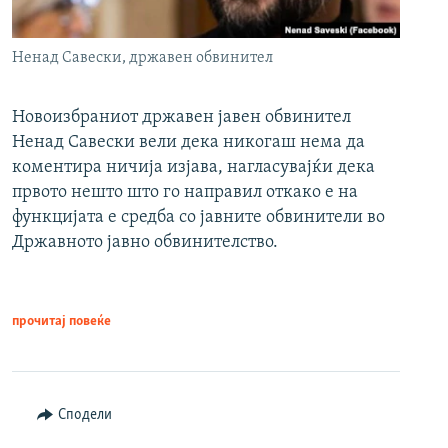
Ненад Савески, државен обвинител
Новоизбраниот државен јавен обвинител
Ненад Савески вели дека никогаш нема да
коментира ничија изјава, нагласувајќи дека
првото нешто што го направил откако е на
функцијата е средба со јавните обвинители во
Државното јавно обвинителство.
прочитај повеќе
Сподели