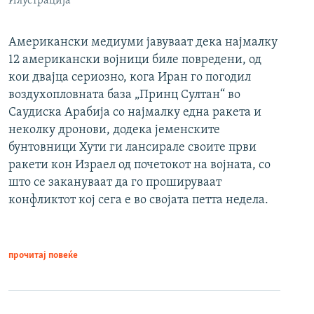
Илустрација
Американски медиуми јавуваат дека најмалку
12 американски војници биле повредени, од
кои двајца сериозно, кога Иран го погодил
воздухопловната база „Принц Султан“ во
Саудиска Арабија со најмалку една ракета и
неколку дронови, додека јеменските
бунтовници Хути ги лансирале своите први
ракети кон Израел од почетокот на војната, со
што се закануваат да го прошируваат
конфликтот кој сега е во својата петта недела.
прочитај повеќе