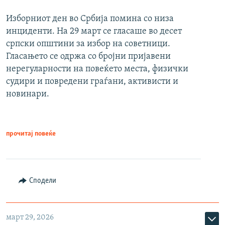
Изборниот ден во Србија помина со низа
инциденти. На 29 март се гласаше во десет
српски општини за избор на советници.
Гласањето се одржа со бројни пријавени
нерегуларности на повеќето места, физички
судири и повредени граѓани, активисти и
новинари.
прочитај повеќе
Сподели
март 29, 2026