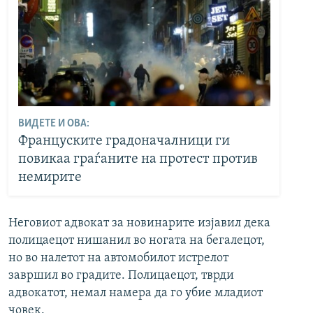
ВИДЕТЕ И ОВА:
Француските градоначалници ги
повикаа граѓаните на протест против
немирите
Неговиот адвокат за новинарите изјавил дека
полицаецот нишанил во ногата на бегалецот,
но во налетот на автомобилот истрелот
завршил во градите. Полицаецот, тврди
адвокатот, немал намера да го убие младиот
човек.