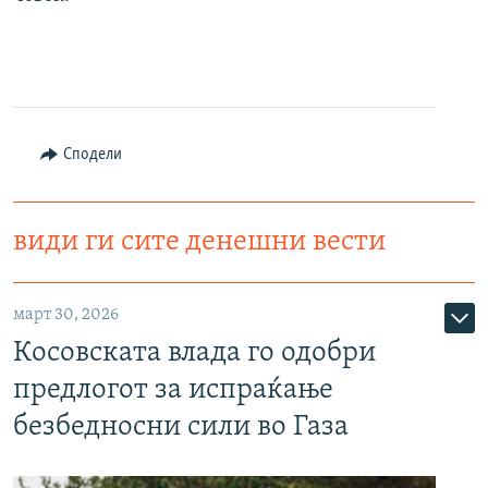
Сподели
види ги сите денешни вести
март 30, 2026
Косовската влада го одобри
предлогот за испраќање
безбедносни сили во Газа