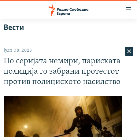
Достапни
линкови
Оди
Вести
на
МАКЕДОНИЈА
содржината
СВЕТ
Оди
јули 08, 2023
ВИЗУЕЛНО
на
По серијата немири, париската
главната
ВЕСТИ
навигација
полиција го забрани протестот
ШТО ТРЕБА ДА ЗНАЕТЕ
Премини
против полициското насилство
на
ПРИЈАВИ СЕ ЗА ЊУЗЛЕТЕР
пребарување
ПОДКАСТ ЗОШТО?
СЛЕДЕТЕ НЕ