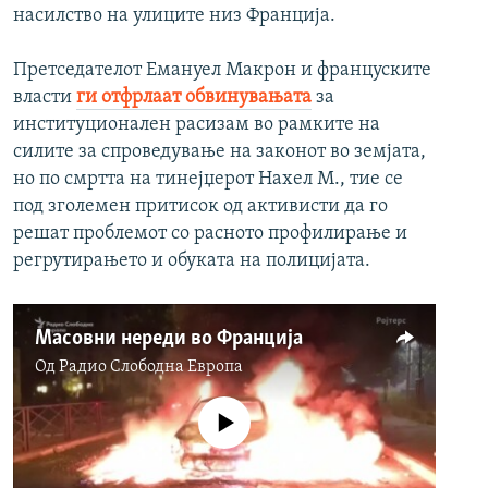
насилство на улиците низ Франција.
Претседателот Емануел Макрон и француските
власти
ги отфрлаат обвинувањата
за
институционален расизам во рамките на
силите за спроведување на законот во земјата,
но по смртта на тинејџерот Нахел М., тие се
под зголемен притисок од активисти да го
решат проблемот со расното профилирање и
регрутирањето и обуката на полицијата.
Mасовни нереди во Франција
Од
Радио Слободна Eвропа
No media source currently available