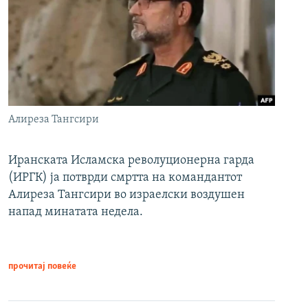
Алиреза Тангсири
Иранската Исламска револуционерна гарда
(ИРГК) ја потврди смртта на командантот
Алиреза Тангсири во израелски воздушен
напад минатата недела.
прочитај повеќе