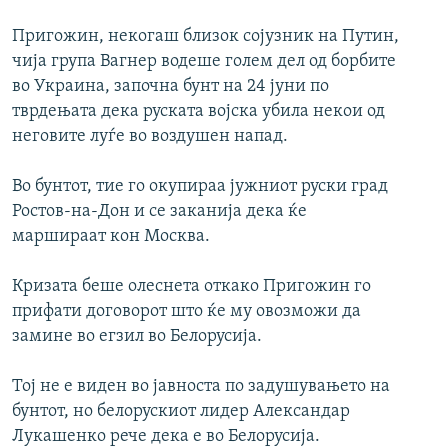
Пригожин, некогаш близок сојузник на Путин,
чија група Вагнер водеше голем дел од борбите
во Украина, започна бунт на 24 јуни по
тврдењата дека руската војска убила некои од
неговите луѓе во воздушен напад.
Во бунтот, тие го окупираа јужниот руски град
Ростов-на-Дон и се заканија дека ќе
маршираат кон Москва.
Кризата беше олеснета откако Пригожин го
прифати договорот што ќе му овозможи да
замине во егзил во Белорусија.
Тој не е виден во јавноста по задушувањето на
бунтот, но белорускиот лидер Александар
Лукашенко рече дека е во Белорусија.