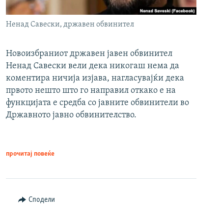
Ненад Савески, државен обвинител
Новоизбраниот државен јавен обвинител
Ненад Савески вели дека никогаш нема да
коментира ничија изјава, нагласувајќи дека
првото нешто што го направил откако е на
функцијата е средба со јавните обвинители во
Државното јавно обвинителство.
прочитај повеќе
Сподели