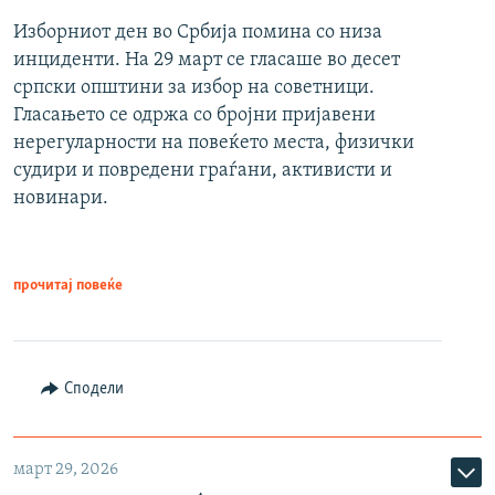
Изборниот ден во Србија помина со низа
инциденти. На 29 март се гласаше во десет
српски општини за избор на советници.
Гласањето се одржа со бројни пријавени
нерегуларности на повеќето места, физички
судири и повредени граѓани, активисти и
новинари.
прочитај повеќе
Сподели
март 29, 2026