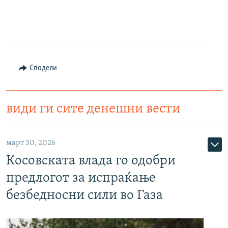
Сподели
види ги сите денешни вести
март 30, 2026
Косовската влада го одобри
предлогот за испраќање
безбедносни сили во Газа