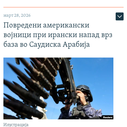
март 28, 2026
Повредени американски
војници при ирански напад врз
база во Саудиска Арабија
Илустрација