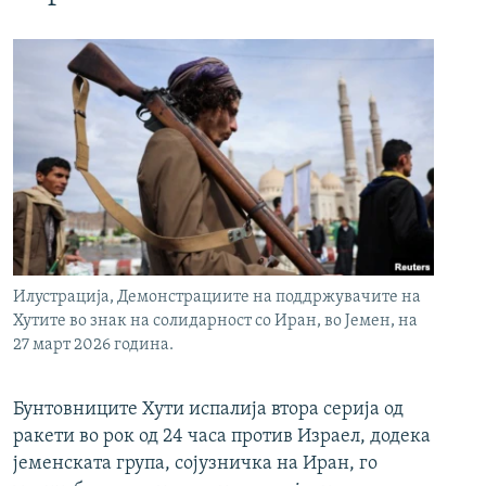
Илустрација, Демонстрациите на поддржувачите на
Хутите во знак на солидарност со Иран, во Јемен, на
27 март 2026 година.
Бунтовниците Хути испалија втора серија од
ракети во рок од 24 часа против Израел, додека
јеменската група, сојузничка на Иран, го