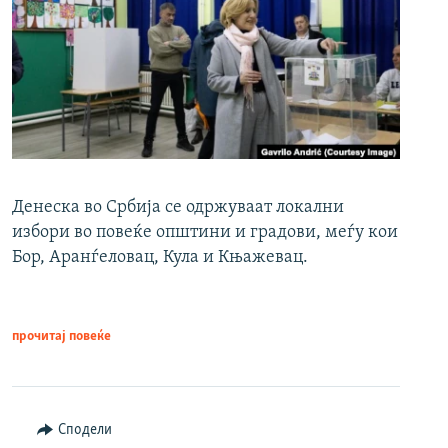
Денеска во Србија се одржуваат локални
избори во повеќе општини и градови, меѓу кои
Бор, Аранѓеловац, Кула и Књажевац.
прочитај повеќе
Сподели