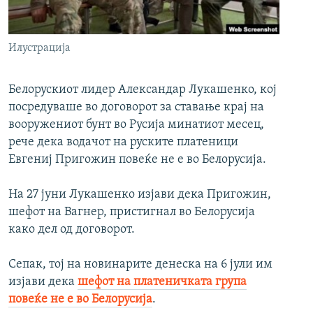
РСЕ веб страници
Илустрација
Белорускиот лидер Александар Лукашенко, кој
посредуваше во договорот за ставање крај на
вооружениот бунт во Русија минатиот месец,
рече дека водачот на руските платеници
Евгениј Пригожин повеќе не е во Белорусија.
На 27 јуни Лукашенко изјави дека Пригожин,
шефот на Вагнер, пристигнал во Белорусија
како дел од договорот.
Сепак, тој на новинарите денеска на 6 јули им
изјави дека
шефот на платеничката група
повеќе не е во Белорусија
.