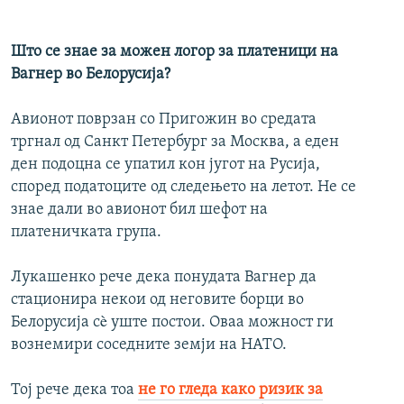
Што се знае за можен логор за платеници на
Вагнер во Белорусија?
Авионот поврзан со Пригожин во средата
тргнал од Санкт Петербург за Москва, а еден
ден подоцна се упатил кон југот на Русија,
според податоците од следењето на летот. Не се
знае дали во авионот бил шефот на
платеничката група.
Лукашенко рече дека понудата Вагнер да
стационира некои од неговите борци во
Белорусија сè уште постои. Оваа можност ги
вознемири соседните земји на НАТО.
Тој рече дека тоа
не го гледа како ризик за