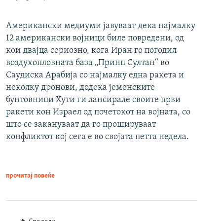
Американски медиуми јавуваат дека најмалку
12 американски војници биле повредени, од
кои двајца сериозно, кога Иран го погодил
воздухопловната база „Принц Султан“ во
Саудиска Арабија со најмалку една ракета и
неколку дронови, додека јеменските
бунтовници Хути ги лансирале своите први
ракети кон Израел од почетокот на војната, со
што се закануваат да го прошируваат
конфликтот кој сега е во својата петта недела.
прочитај повеќе