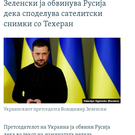
Зеленски ја обвинува Русија
дека споделува сателитски
снимки со Техеран
Украинскиот претседател Володимир Зеленски
Претседателот на Украина ја обвини Русија
дека во текот на изминатата недела