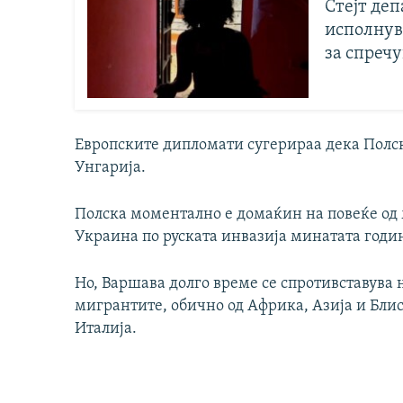
Стејт де
исполнув
за спречу
Европските дипломати сугерираа дека Полск
Унгарија.
Полска моментално е домаќин на повеќе о
Украина по руската инвазија минатата годи
Но, Варшава долго време се спротивставува 
мигрантите, обично од Африка, Азија и Блис
Италија.