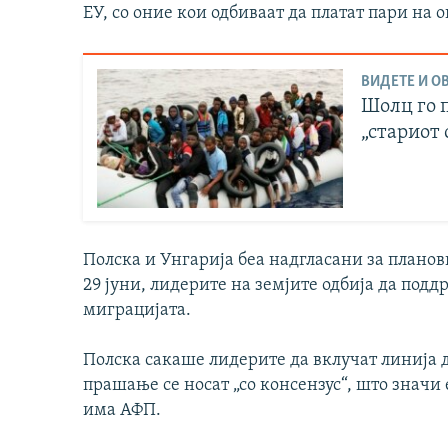
ЕУ, со оние кои одбиваат да платат пари на
ВИДЕТЕ И ОВ
Шолц го п
„стариот
Полска и Унгарија беа надгласани за планов
29 јуни, лидерите на земјите одбија да подд
миграцијата.
Полска сакаше лидерите да вклучат линија д
прашање се носат „со консензус“, што значи е
има АФП.