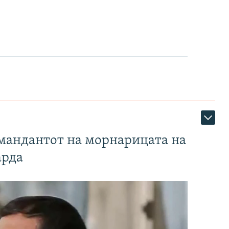
омандантот на морнарицата на
арда