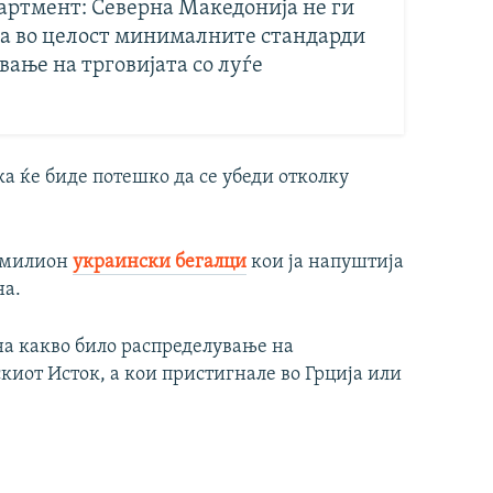
партмент: Северна Македонија не ги
а во целост минималните стандарди
вање на трговијата со луѓе
а ќе биде потешко да се убеди отколку
д милион
украински бегалци
кои ја напуштија
на.
на какво било распределување на
киот Исток, а кои пристигнале во Грција или