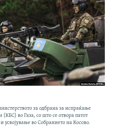
инистерството за одбрана за испраќање
(КБС) во Газа, со што се отвора патот
 и усвојување во Собранието на Косово.