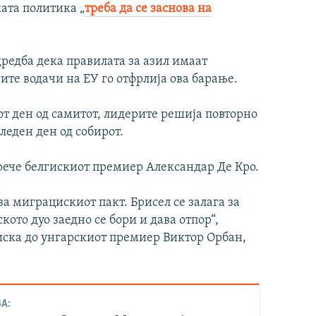
ата политика „
треба да се заснова на
дредба дека правилата за азил имаат
ите водачи на ЕУ го отфрлија ова барање.
от ден од самитот, лидерите решија повторно
следен ден од собирот.
 рече белгискиот премиер Александар Де Кро.
за миграцискиот пакт. Брисел се залага за
ото дуо заедно се бори и дава отпор“,
иска до унгарскиот премиер Виктор Орбан,
А: