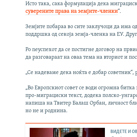
Исто така, сака формулација дека миграциск
суверените права на земјите-членки
“.
Земјите побараа во сите заклучоци да има о
поддршка од секоја земја-членка на ЕУ. Друг
Po nеуспехот да се постигне договор на први
да разговараат на оваа тема на вториот и по
„Се надеваме дека ноќта е добар советник“,
„Во Европскиот совет се води огромна битка 
про-миграциски текст, додека полско-унгарск
напиша на Твитер Балаш Орбан, личност бл
но не и роднина.
ВИДЕТЕ И ОВ