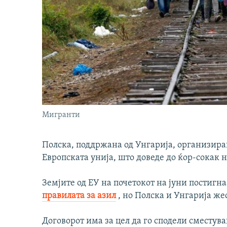
Мигранти
Полска, поддржана од Унгарија, организир
Европската унија, што доведе до ќор-сокак н
Земјите од ЕУ на почетокот на јуни постигна
правилата за азил
, но Полска и Унгарија же
Договорот има за цел да го сподели сместува