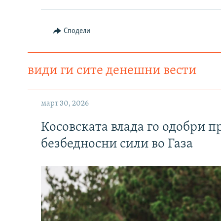
Сподели
види ги сите денешни вести
март 30, 2026
Косовската влада го одобри п
безбедносни сили во Газа