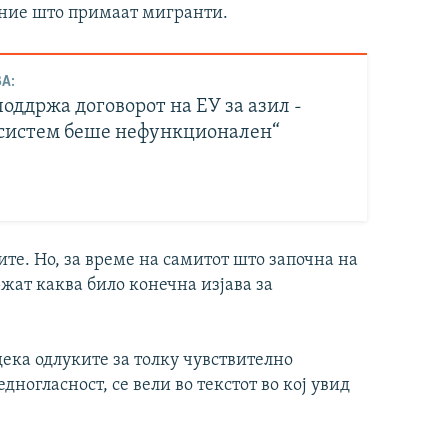
 оние што примаат мигранти.
А:
оддржа договорот на ЕУ за азил -
 систем беше нефункционален“
ите. Но, за време на самитот што започна на
ржат каква било конечна изјава за
ека одлуките за толку чувствително
дногласност, се вели во текстот во кој увид