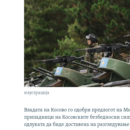
илустрација
Владата на Косово го одобри предлогот на М
припадници на Косовските безбедносни сили 
одлуката да биде доставена на разгледување