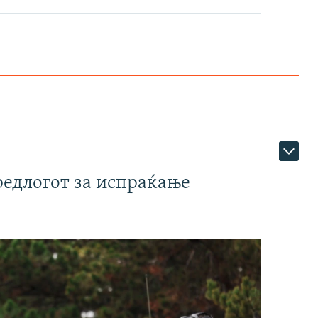
редлогот за испраќање