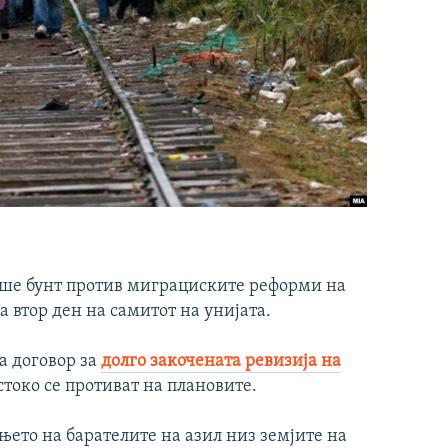
аше бунт против миграциските реформи на
а втор ден на самитот на унијата.
а договор за
долго закочената ревизија на
стоко се противат на плановите.
њето на барателите на азил низ земјите на