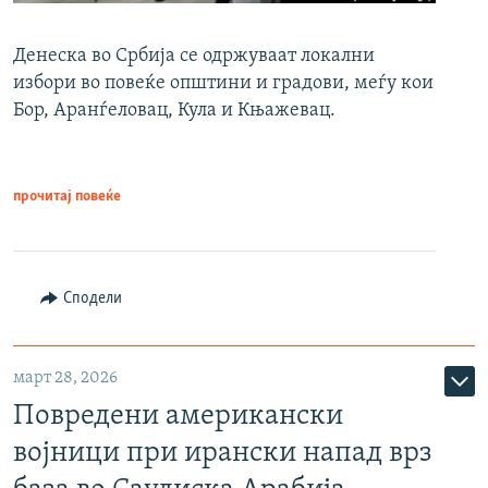
Денеска во Србија се одржуваат локални
избори во повеќе општини и градови, меѓу кои
Бор, Аранѓеловац, Кула и Књажевац.
прочитај повеќе
Сподели
март 28, 2026
Повредени американски
војници при ирански напад врз