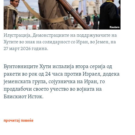
Илустрација, Демонстрациите на поддржувачите на
Хутите во знак на солидарност со Иран, во Јемен, на
27 март 2026 година.
Бунтовниците Хути испалија втора серија од
ракети во рок од 24 часа против Израел, додека
јеменската група, сојузничка на Иран, го
продлабочи своето учество во војната на
Блискиот Исток.
прочитај повеќе