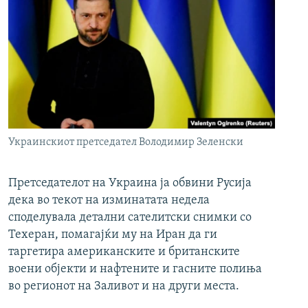
Украинскиот претседател Володимир Зеленски
Претседателот на Украина ја обвини Русија
дека во текот на изминатата недела
споделувала детални сателитски снимки со
Техеран, помагајќи му на Иран да ги
таргетира американските и британските
воени објекти и нафтените и гасните полиња
во регионот на Заливот и на други места.