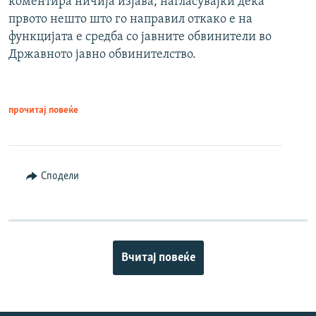
коментира ничија изјава, нагласувајќи дека
првото нешто што го направил откако е на
функцијата е средба со јавните обвинители во
Државното јавно обвинителство.
прочитај повеќе
Сподели
Вчитај повеќе