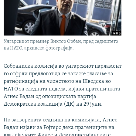
РСЕ веб страници
Унгарскиот премиер Виктор Орбан, пред седиштето
на НАТО, архивска фотографија.
Собраниска комисија во унгарскиот парламент
го отфрли предлогот да се закаже гласање за
ратификација на членството на Шведска во
НАТО за следната недела, изјави пратеничката
Агнес Вадаи од опозициската партија
Демократска коалиција (ДК) на 29 јуни.
По затворената седница на комисијата, Агнес
Вадаи изјави за Ројтерс дека пратениците на
владејачките Фидес и Демохристијанските