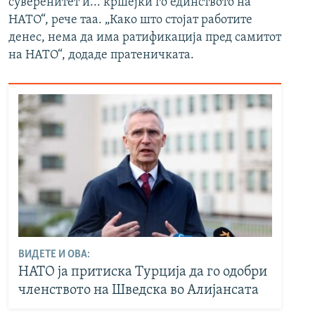
суверенитет и... кршејќи го единството на
НАТО“, рече таа. „Како што стојат работите
денес, нема да има ратификација пред самитот
на НАТО“, додаде пратеничката.
ВИДЕТЕ И ОВА:
НАТО ја притиска Турција да го одобри
членството на Шведска во Алијансата