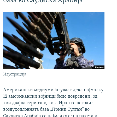
база во Саудиска Арабија
Илустрација
Американски медиуми јавуваат дека најмалку
12 американски војници биле повредени, од
кои двајца сериозно, кога Иран го погодил
воздухопловната база „Принц Султан“ во
Саудиска Арабија со најмалку една ракета и