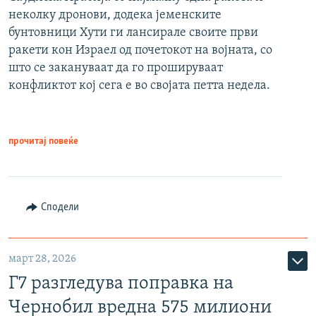
неколку дронови, додека јеменските
бунтовници Хути ги лансирале своите први
ракети кон Израел од почетокот на војната, со
што се закануваат да го прошируваат
конфликтот кој сега е во својата петта недела.
прочитај повеќе
Сподели
март 28, 2026
Г7 разгледува поправка на
Чернобил вредна 575 милиони