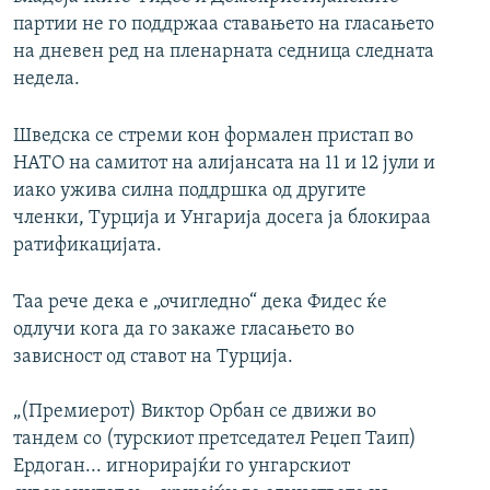
партии не го поддржаа ставањето на гласањето
на дневен ред на пленарната седница следната
недела.
Шведска се стреми кон формален пристап во
НАТО на самитот на алијансата на 11 и 12 јули и
иако ужива силна поддршка од другите
членки, Турција и Унгарија досега ја блокираа
ратификацијата.
Таа рече дека е „очигледно“ дека Фидес ќе
одлучи кога да го закаже гласањето во
зависност од ставот на Турција.
„(Премиерот) Виктор Орбан се движи во
тандем со (турскиот претседател Реџеп Таип)
Ердоган... игнорирајќи го унгарскиот