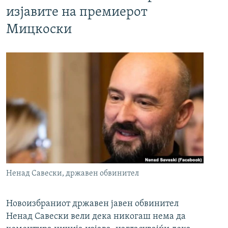
изјавите на премиерот
Мицкоски
Ненад Савески, државен обвинител
Новоизбраниот државен јавен обвинител
Ненад Савески вели дека никогаш нема да