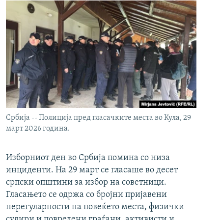
Србија -- Полиција пред гласачките места во Кула, 29
март 2026 година.
Изборниот ден во Србија помина со низа
инциденти. На 29 март се гласаше во десет
српски општини за избор на советници.
Гласањето се одржа со бројни пријавени
нерегуларности на повеќето места, физички
судири и повредени граѓани, активисти и