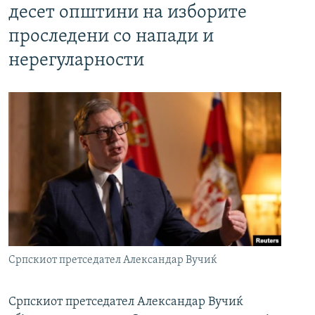
десет општини на изборите
проследени со напади и
нерегуларности
Српскиот претседател Александар Вучиќ
Српскиот претседател Александар Вучиќ