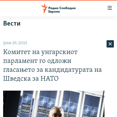
Достапни
линкови
Оди
Вести
на
МАКЕДОНИЈА
содржината
СВЕТ
Оди
јуни 29, 2023
ВИЗУЕЛНО
на
Комитет на унгарскиот
главната
ВЕСТИ
навигација
парламент го одложи
ШТО ТРЕБА ДА ЗНАЕТЕ
Премини
гласањето за кандидатурата на
на
ПРИЈАВИ СЕ ЗА ЊУЗЛЕТЕР
Шведска за НАТО
пребарување
ПОДКАСТ ЗОШТО?
СЛЕДЕТЕ НЕ