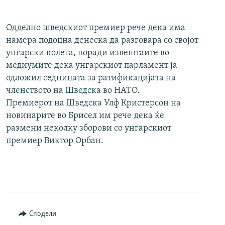
Одделно шведскиот премиер рече дека има
намера подоцна денеска да разговара со својот
унгарски колега, поради извештаите во
медиумите дека унгарскиот парламент ја
одложил седницата за ратификацијата на
членството на Шведска во НАТО.
Премиерот на Шведска Улф Кристерсон на
новинарите во Брисел им рече дека ќе
размени неколку зборови со унгарскиот
премиер Виктор Орбан.
Сподели