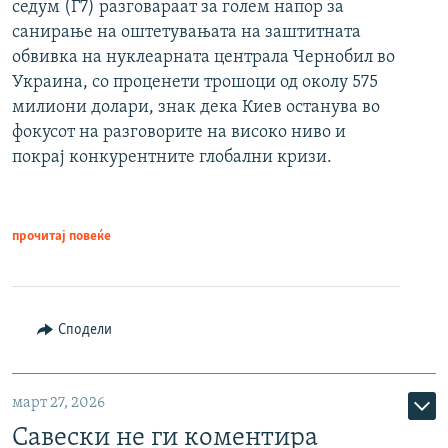
седум (Г7) разговараат за голем напор за
санирање на оштетувањата на заштитната
обвивка на нуклеарната централа Чернобил во
Украина, со проценети трошоци од околу 575
милиони долари, знак дека Киев останува во
фокусот на разговорите на високо ниво и
покрај конкурентните глобални кризи.
прочитај повеќе
Сподели
март 27, 2026
Савески не ги коментира