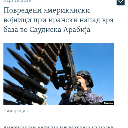
март 28, 2026
Повредени американски
војници при ирански напад врз
база во Саудиска Арабија
Илустрација
Американски медиуми јавуваат дека најмалку