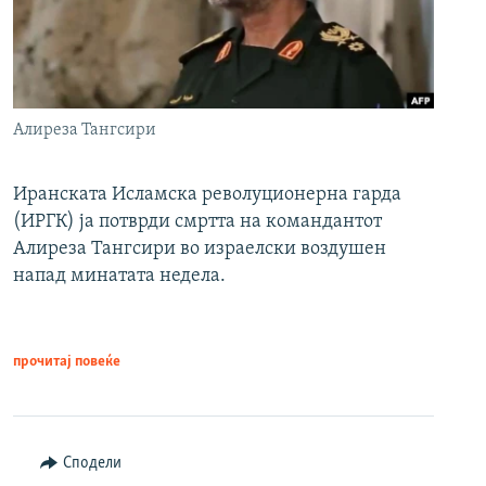
Алиреза Тангсири
Иранската Исламска револуционерна гарда
(ИРГК) ја потврди смртта на командантот
Алиреза Тангсири во израелски воздушен
напад минатата недела.
прочитај повеќе
Сподели