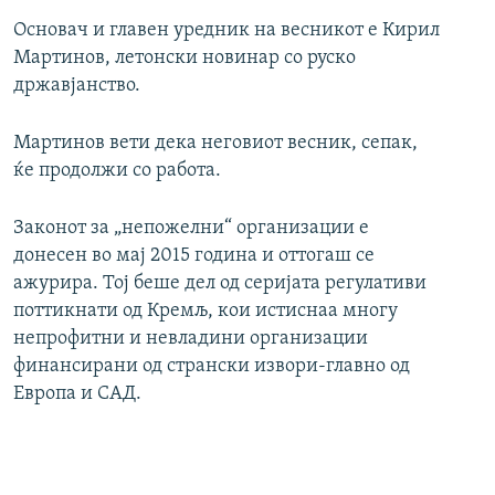
Основач и главен уредник на весникот е Кирил
Мартинов, летонски новинар со руско
државјанство.
Мартинов вети дека неговиот весник, сепак,
ќе продолжи со работа.
Законот за „непожелни“ организации е
донесен во мај 2015 година и оттогаш се
ажурира. Тој беше дел од серијата регулативи
поттикнати од Кремљ, кои истиснаа многу
непрофитни и невладини организации
финансирани од странски извори-главно од
Европа и САД.