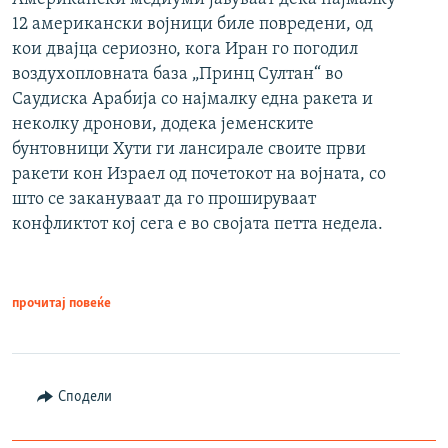
12 американски војници биле повредени, од
кои двајца сериозно, кога Иран го погодил
воздухопловната база „Принц Султан“ во
Саудиска Арабија со најмалку една ракета и
неколку дронови, додека јеменските
бунтовници Хути ги лансирале своите први
ракети кон Израел од почетокот на војната, со
што се закануваат да го прошируваат
конфликтот кој сега е во својата петта недела.
прочитај повеќе
Сподели