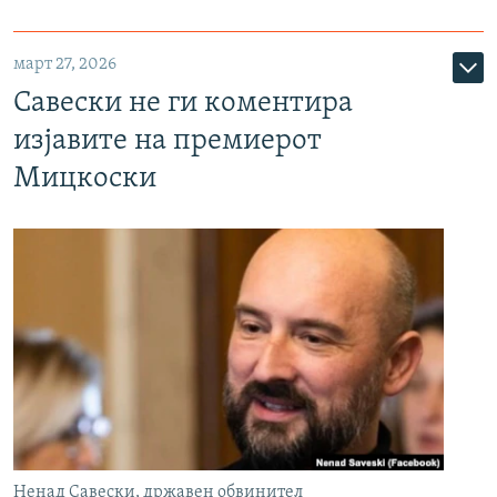
март 27, 2026
Савески не ги коментира
изјавите на премиерот
Мицкоски
Ненад Савески, државен обвинител