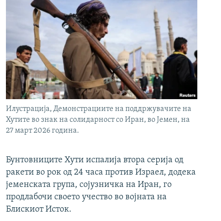
Илустрација, Демонстрациите на поддржувачите на
Хутите во знак на солидарност со Иран, во Јемен, на
27 март 2026 година.
Бунтовниците Хути испалија втора серија од
ракети во рок од 24 часа против Израел, додека
јеменската група, сојузничка на Иран, го
продлабочи своето учество во војната на
Блискиот Исток.