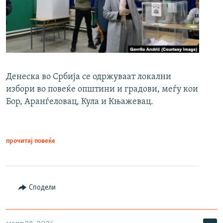
Денеска во Србија се одржуваат локални
избори во повеќе општини и градови, меѓу кои
Бор, Аранѓеловац, Кула и Књажевац.
прочитај повеќе
Сподели