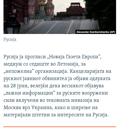
РСЕ веб страници
Русија
Русија ја прогласи „Новаја Газета Европа“,
медиум со седиште во Летонија, за
„непожелна“ организација. Канцеларијата на
рускиот јавниот обвинител ја објави одлуката
на 28 јуни, велејќи дека весникот објавува
„лажни информации“ за руските вооружени
сили вклучени во тековната инвазија на
Москва врз Украина, како и ширење на
материјали штетни за интересите на Русија.