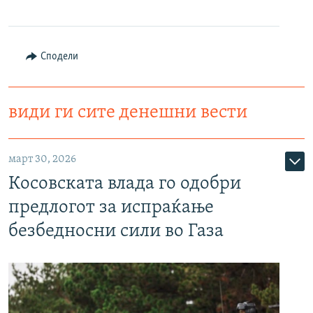
Сподели
види ги сите денешни вести
март 30, 2026
Косовската влада го одобри
предлогот за испраќање
безбедносни сили во Газа