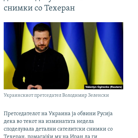
снимки со Техеран
Украинскиот претседател Володимир Зеленски
Претседателот на Украина ја обвини Русија
дека во текот на изминатата недела
споделувала детални сателитски снимки со
Техеран, помагајќи му на Иран да ги