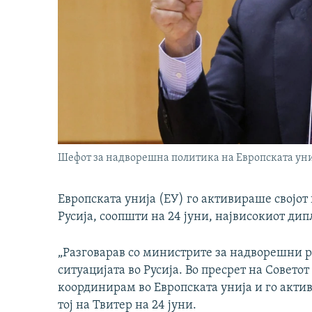
Шефот за надворешна политика на Европската уни
Европската унија (ЕУ) го активираше својо
Русија, соопшти на 24 јуни, највисокиот дип
„Разговарав со министрите за надворешни р
ситуацијата во Русија. Во пресрет на Совето
координирам во Европската унија и го актив
тој на Твитер на 24 јуни.