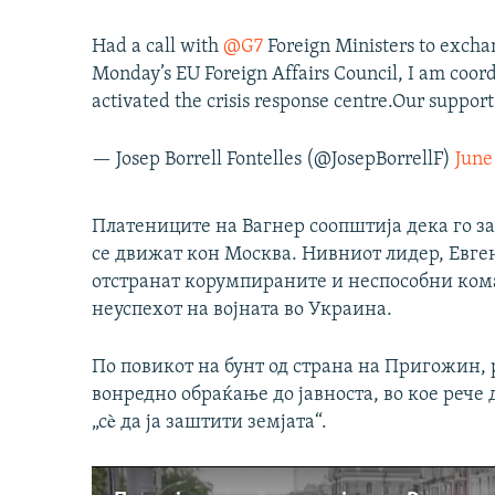
Had a call with
@G7
Foreign Ministers to exchan
Monday’s EU Foreign Affairs Council, I am coor
activated the crisis response centre.Our suppor
— Josep Borrell Fontelles (@JosepBorrellF)
June
Платениците на Вагнер соопштија дека го за
се движат кон Москва. Нивниот лидер, Евген
отстранат корумпираните и неспособни кома
неуспехот на војната во Украина.
По повикот на бунт од страна на Пригожин,
вонредно обраќање до јавноста, во кое рече д
„сè да ја заштити земјата“.