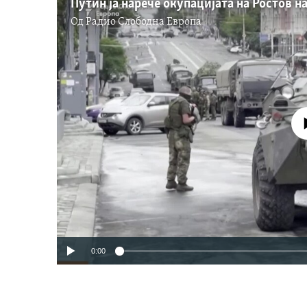
Од
Радио Слободна Eвропа
No media source 
0:00