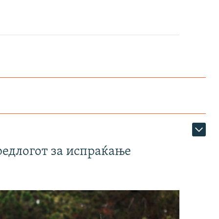
480p
720p
1080p
360p
480p
1080p
редлогот за испраќање