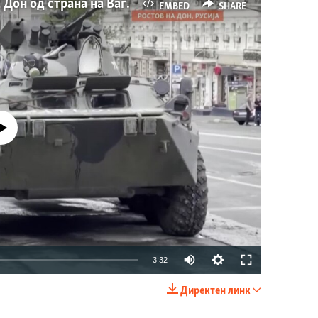
Путин ја нарече окупацијата на Ростов на Дон од страна на Вагнер „Вооружен бунт“
EMBED
SHARE
currently available
Auto
3:32
240p
Директен линк
EMBED
SHARE
360p