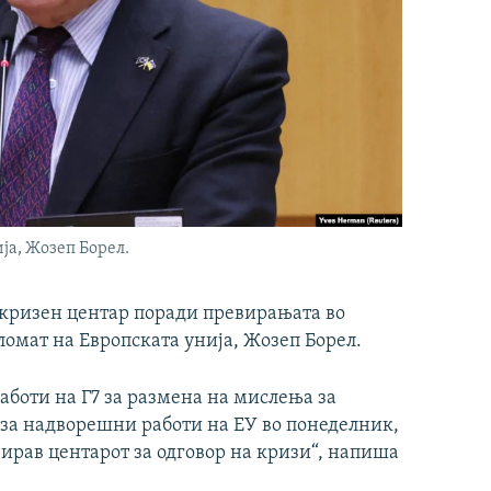
ја, Жозеп Борел.
т кризен центар поради превирањата во
ломат на Европската унија, Жозеп Борел.
аботи на Г7 за размена на мислења за
т за надворешни работи на ЕУ во понеделник,
ирав центарот за одговор на кризи“, напиша