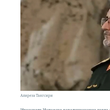
Алиреза Тангсири