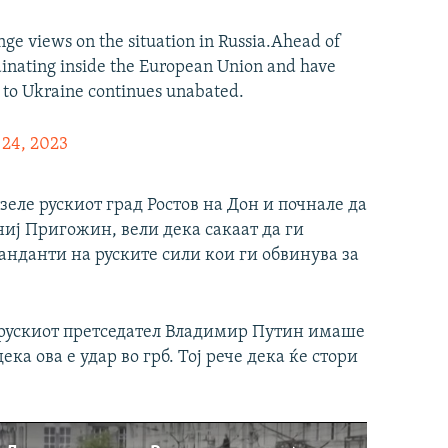
ge views on the situation in Russia.Ahead of
dinating inside the European Union and have
t to Ukraine continues unabated.
 24, 2023
зеле рускиот град Ростов на Дон и почнале да
иј Пригожин, вели дека сакаат да ги
нданти на руските сили кои ги обвинува за
 рускиот претседател Владимир Путин имаше
ека ова е удар во грб. Тој рече дека ќе стори