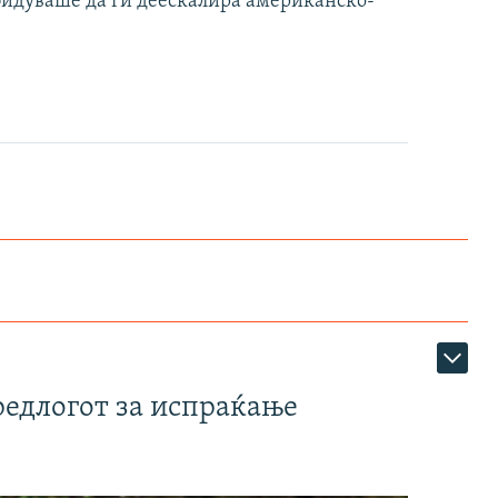
бидуваше да ги деескалира американско-
редлогот за испраќање