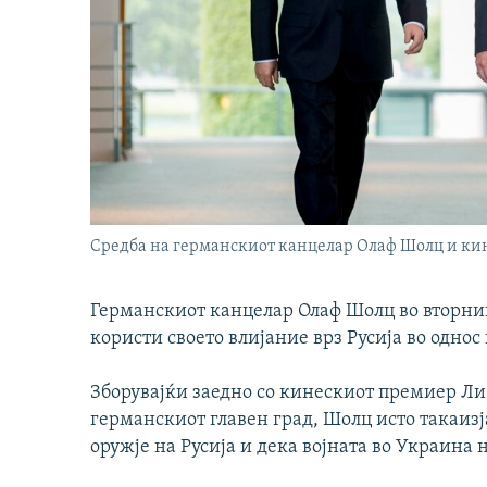
Средба на германскиот канцелар Олаф Шолц и ки
Германскиот канцелар Олаф Шолц во вторнико
користи своето влијание врз Русија во однос
Зборувајќи заедно со кинескиот премиер Ли
германскиот главен град, Шолц исто такаизј
оружје на Русија и дека војната во Украина 