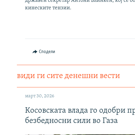
државен секретар Антони Блинкен, кој се о
кинеските тензии.
Сподели
види ги сите денешни вести
март 30, 2026
Косовската влада го одобри п
безбедносни сили во Газа