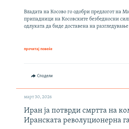
Владата на Косово го одобри предлогот на М
припадници на Косовските безбедносни сили 
одлуката да биде доставена на разгледување
прочитај повеќе
Сподели
март 30, 2026
Иран ја потврди смртта на к
Иранската револуционерна г