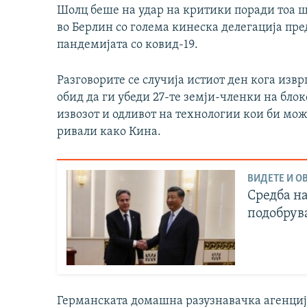
Шолц беше на удар на критики поради тоа 
во Берлин со голема кинеска делегација пре
пандемијата со ковид-19.
Разговорите се случија истиот ден кога изв
обид да ги убеди 27-те земји-членки на блок
извозот и одливот на технологии кои би мож
ривали како Кина.
ВИДЕТЕ И ОВ
Средба на
подобрув
Германската домашна разузнавачка агенција