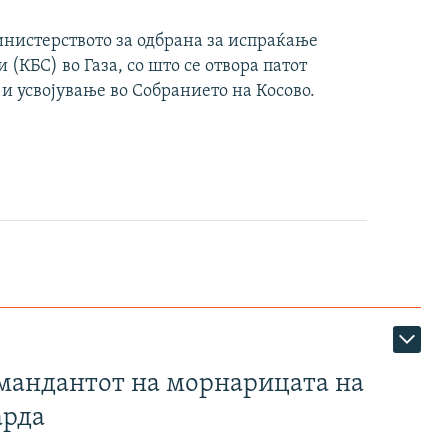
инистерството за одбрана за испраќање
(КБС) во Газа, со што се отвора патот
 и усвојување во Собранието на Косово.
омандантот на морнарицата на
арда