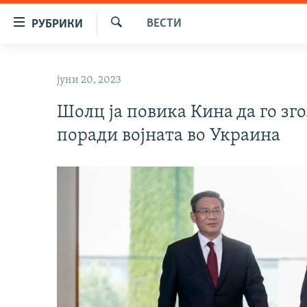
Достапни
ВЕСТИ
РУБРИКИ
линкови
Барај
Оди
МАКЕДОНИЈА
на
јуни 20, 2023
СВЕТ
содржината
Оди
Шолц ја повика Кина да го зг
ВИЗУЕЛНО
на
поради војната во Украина
ВЕСТИ
главната
навигација
ШТО ТРЕБА ДА ЗНАЕТЕ
Премини
ПРИЈАВИ СЕ ЗА ЊУЗЛЕТЕР
на
пребарување
ПОДКАСТ ЗОШТО?