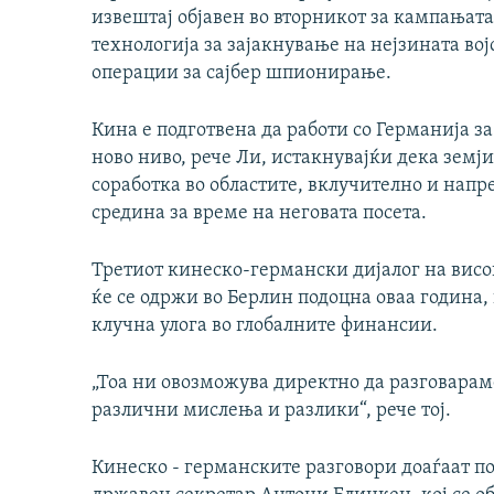
извештај објавен во вторникот за кампањат
технологија за зајакнување на нејзината во
операции за сајбер шпионирање.
Кина е подготвена да работи со Германија з
ново ниво, рече Ли, истакнувајќи дека земј
соработка во областите, вклучително и нап
средина за време на неговата посета.
Третиот кинеско-германски дијалог на вис
ќе се одржи во Берлин подоцна оваа година,
клучна улога во глобалните финансии.
„Тоа ни овозможува директно да разговарам
различни мислења и разлики“, рече тој.
Кинеско - германските разговори доаѓаат п