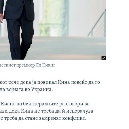
нескиот премиер Ли Кианг
т рече дека ја повикал Кина повеќе да го
 на војната во Украина.
 Кианг по билатералните разговори во
ави дека Кина не треба да ѝ испорачува
не треба да стане замрзнат конфликт.