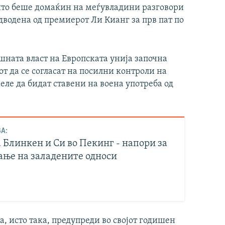
што беше домаќин на меѓувладини разговори
дводена од премиерот Ли Кианг за прв пат по
ршната власт на Европската унија започна
от да се согласат на посилни контроли на
еле да бидат ставени на воена употреба од
А:
 Блинкен и Си во Пекинг - напори за
ање на заладените односи
, исто така, предупреди во својот годишен