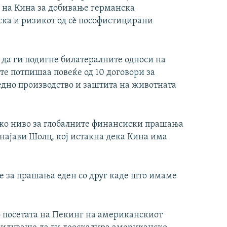
а на Кина за добивање германска
јска и ризикот од сè пософистицирани
а да ги подигне билатералните односи на
ите потпишаа повеќе од 10 договори за
редно производство и заштита на животната
око ниво за глобалните финансиски прашања
 најави Шолц, кој истакна дека Кина има
е за прашања еден со друг каде што имаме
о посетата на Пекинг на американскиот