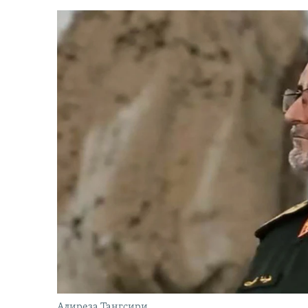
Алиреза Тангсири