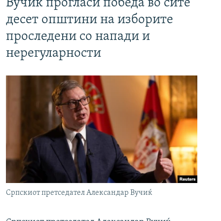
Вучиќ прогласи победа во сите
десет општини на изборите
проследени со напади и
нерегуларности
Српскиот претседател Александар Вучиќ