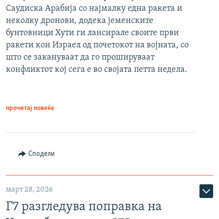
Саудиска Арабија со најмалку една ракета и
неколку дронови, додека јеменските
бунтовници Хути ги лансирале своите први
ракети кон Израел од почетокот на војната, со
што се закануваат да го прошируваат
конфликтот кој сега е во својата петта недела.
прочитај повеќе
Сподели
март 28, 2026
Г7 разгледува поправка на