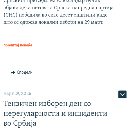
Српскиот претседател Александар Вучиќ
објави дека неговата Српска напредна партија
(СНС) победила во сите десет општини каде
што се одржаа локални избори на 29 март.
прочитај повеќе
Сподели
март 29, 2026
Тензичен изборен ден со
нерегуларности и инциденти
во Србија