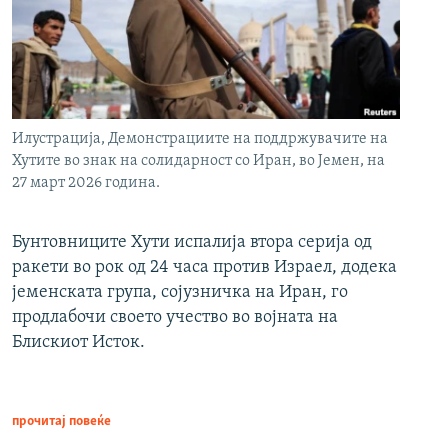
Илустрација, Демонстрациите на поддржувачите на
Хутите во знак на солидарност со Иран, во Јемен, на
27 март 2026 година.
Бунтовниците Хути испалија втора серија од
ракети во рок од 24 часа против Израел, додека
јеменската група, сојузничка на Иран, го
продлабочи своето учество во војната на
Блискиот Исток.
прочитај повеќе