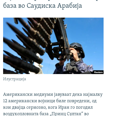
база во Саудиска Арабија
Илустрација
Американски медиуми јавуваат дека најмалку
12 американски војници биле повредени, од
кои двајца сериозно, кога Иран го погодил
воздухопловната база „Принц Султан“ во