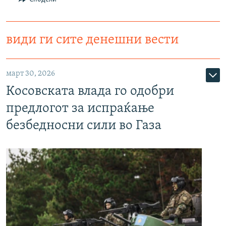
види ги сите денешни вести
март 30, 2026
Косовската влада го одобри
предлогот за испраќање
безбедносни сили во Газа