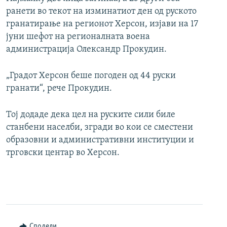
ранети во текот на изминатиот ден од руското
720p
720p
1080p
гранатирање на регионот Херсон, изјави на 17
1080p
јуни шефот на регионалната воена
администрација Олександр Прокудин.
„Градот Херсон беше погоден од 44 руски
гранати“, рече Прокудин.
Тој додаде дека цел на руските сили биле
станбени населби, згради во кои се сместени
образовни и административни институции и
трговски центар во Херсон.
Сподели