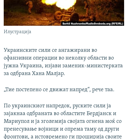
РСЕ веб страници
Илустрација
Украинските сили се ангажирани во
офанзивни операции во неколку области во
јужна Украина, изјави заменик-министерката
за одбрана Хана Малјар.
„Тие постепено се движат напред“, рече таа.
По украинскиот напредок, руските сили ја
зајакнаа одбраната во областите Бердјанск и
Мариупол и ја зголемија својата огнена моќ со
пренесување војници и опрема таму од други
фронтови, а истовремено ги проширија своите