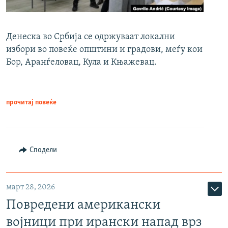
Денеска во Србија се одржуваат локални
избори во повеќе општини и градови, меѓу кои
Бор, Аранѓеловац, Кула и Књажевац.
прочитај повеќе
Сподели
март 28, 2026
Повредени американски
војници при ирански напад врз