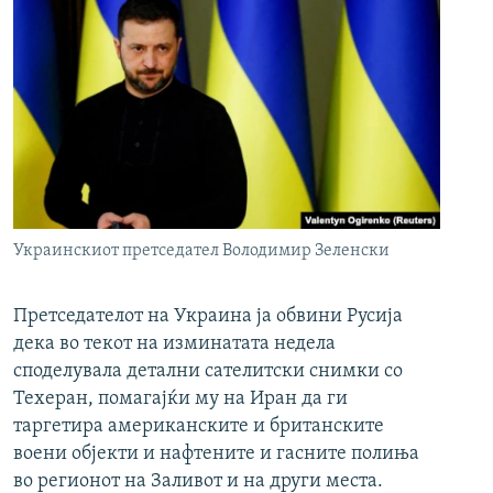
Украинскиот претседател Володимир Зеленски
Претседателот на Украина ја обвини Русија
дека во текот на изминатата недела
споделувала детални сателитски снимки со
Техеран, помагајќи му на Иран да ги
таргетира американските и британските
воени објекти и нафтените и гасните полиња
во регионот на Заливот и на други места.