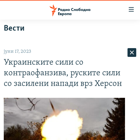
Достапни
линкови
Оди
Вести
на
МАКЕДОНИЈА
содржината
СВЕТ
Оди
јуни 17, 2023
ВИЗУЕЛНО
на
Украинските сили со
главната
ВЕСТИ
навигација
контраофанзива, руските сили
ШТО ТРЕБА ДА ЗНАЕТЕ
Премини
со засилени напади врз Херсон
на
ПРИЈАВИ СЕ ЗА ЊУЗЛЕТЕР
пребарување
ПОДКАСТ ЗОШТО?
СЛЕДЕТЕ НЕ