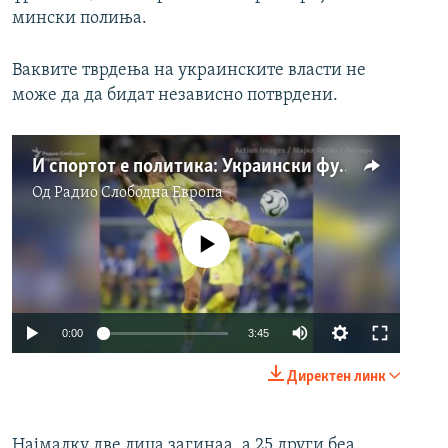
мински полиња.
Ваквите тврдења на украинските власти не
може да да бидат независно потврдени.
И спортот е политика: Украински фудбалер во одбрана на земјата
Од
Радио Слободна Eвропа
No media source currently available
Auto
0:00
3:45
240p
Директен линк
360p
Auto
240p
360p
480p
480p
Најмалку две лица загинаа, а 25 други беа