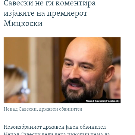
Савески не ги коментира
изјавите на премиерот
Мицкоски
Ненад Савески, државен обвинител
Новоизбраниот државен јавен обвинител
Ненад Савески вели дека никогаш нема да