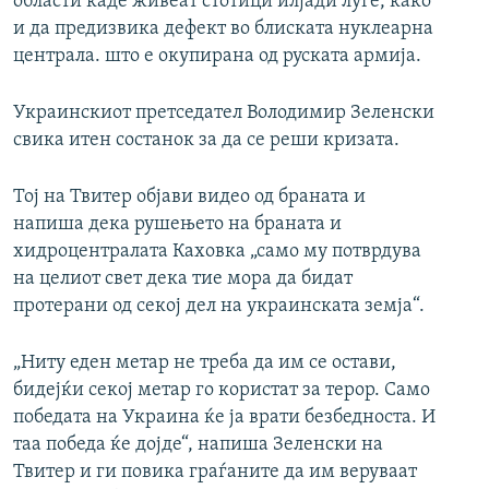
области каде живеат стотици илјади луѓе, како
и да предизвика дефект во блиската нуклеарна
централа. што е окупирана од руската армија.
Украинскиот претседател Володимир Зеленски
свика итен состанок за да се реши кризата.
Тој на Твитер објави видео од браната и
напиша дека рушењето на браната и
хидроцентралата Каховка „само му потврдува
на целиот свет дека тие мора да бидат
протерани од секој дел на украинската земја“.
„Ниту еден метар не треба да им се остави,
бидејќи секој метар го користат за терор. Само
победата на Украина ќе ја врати безбедноста. И
таа победа ќе дојде“, напиша Зеленски на
Твитер и ги повика граѓаните да им веруваат