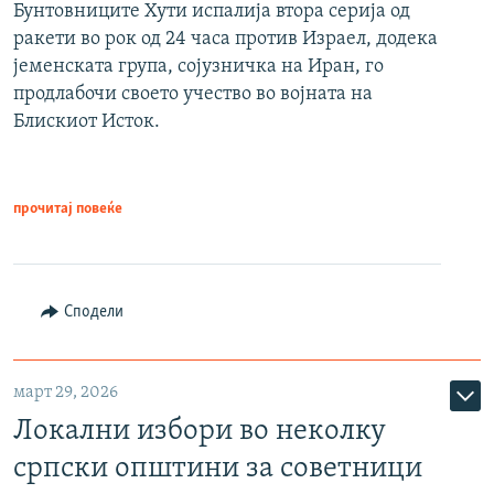
Бунтовниците Хути испалија втора серија од
ракети во рок од 24 часа против Израел, додека
јеменската група, сојузничка на Иран, го
продлабочи своето учество во војната на
Блискиот Исток.
прочитај повеќе
Сподели
март 29, 2026
Локални избори во неколку
српски општини за советници