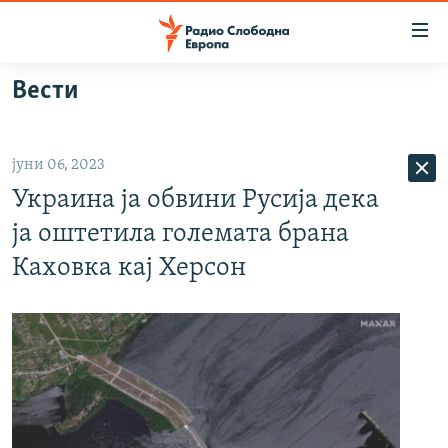
Достапни
линкови
Оди
Вести
на
МАКЕДОНИЈА
содржината
СВЕТ
Оди
јуни 06, 2023
ВИЗУЕЛНО
на
Украина ја обвини Русија дека
главната
ВЕСТИ
навигација
ја оштетила големата брана
ШТО ТРЕБА ДА ЗНАЕТЕ
Премини
Каховка кај Херсон
на
ПРИЈАВИ СЕ ЗА ЊУЗЛЕТЕР
пребарување
ПОДКАСТ ЗОШТО?
СЛЕДЕТЕ НЕ