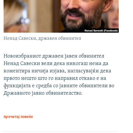
Ненад Савески, државен обвинител
Новоизбраниот државен јавен обвинител
Ненад Савески вели дека никогаш нема да
коментира ничија изјава, нагласувајќи дека
првото нешто што го направил откако е на
функцијата е средба со јавните обвинители во
Државното јавно обвинителство.
прочитај повеќе