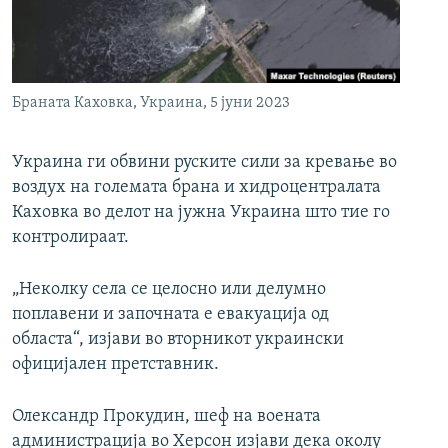
РСЕ веб страници
Браната Каховка, Украина, 5 јуни 2023
Украина ги обвини руските сили за кревање во
воздух на големата брана и хидроцентралата
Каховка во делот на јужна Украина што тие го
контролираат.
„Неколку села се целосно или делумно
поплавени и започната е евакуација од
областа“, изјави во вторникот украински
официјален претставник.
Олександр Прокудин, шеф на воената
администрација во Херсон изјави дека околу