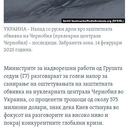
УКРАИНА – Напад со руски дрон врз заштитната
обвивка на Чернобил (нуклеарна централа
Чернобил) – последици. Забранета зона. 14 февруари
2025 година.
Министрите за надворешни работи од Групата
седум (Г7) разговараат за голем напор за
санирање на оштетувањата на заштитната
обвивка на нуклеарната централа Чернобил во
Украина, со проценети трошоци од околу 575
милиони долари, знак дека Киев останува во
фокусот на разговорите на високо ниво и
покрај конкурентните глобални кризи.