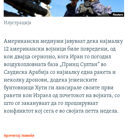
Илустрација
Американски медиуми јавуваат дека најмалку
12 американски војници биле повредени, од
кои двајца сериозно, кога Иран го погодил
воздухопловната база „Принц Султан“ во
Саудиска Арабија со најмалку една ракета и
неколку дронови, додека јеменските
бунтовници Хути ги лансирале своите први
ракети кон Израел од почетокот на војната, со
што се закануваат да го прошируваат
конфликтот кој сега е во својата петта недела.
прочитај повеќе