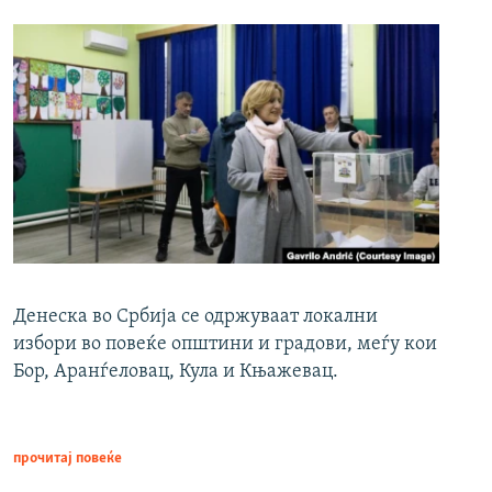
Денеска во Србија се одржуваат локални
избори во повеќе општини и градови, меѓу кои
Бор, Аранѓеловац, Кула и Књажевац.
прочитај повеќе