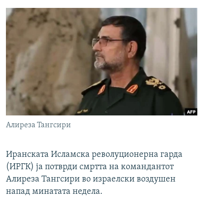
Алиреза Тангсири
Иранската Исламска револуционерна гарда
(ИРГК) ја потврди смртта на командантот
Алиреза Тангсири во израелски воздушен
напад минатата недела.