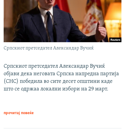
Српскиот претседател Александар Вучиќ
Српскиот претседател Александар Вучиќ
објави дека неговата Српска напредна партија
(СНС) победила во сите десет општини каде
што се одржаа локални избори на 29 март.
прочитај повеќе