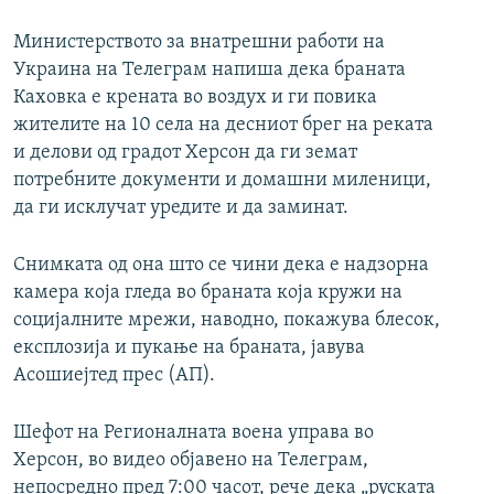
Министерството за внатрешни работи на
Украина на Телеграм напиша дека браната
Каховка е крената во воздух и ги повика
жителите на 10 села на десниот брег на реката
и делови од градот Херсон да ги земат
потребните документи и домашни миленици,
да ги исклучат уредите и да заминат.
Снимката од она што се чини дека е надзорна
камера која гледа во браната која кружи на
социјалните мрежи, наводно, покажува блесок,
експлозија и пукање на браната, јавува
Асошиејтед прес (АП).
Шефот на Регионалната воена управа во
Херсон, во видео објавено на Телеграм,
непосредно пред 7:00 часот, рече дека „руската