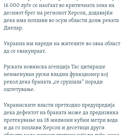
16 000 луѓе се наоѓаат во критичната зона на
десниот брег на регионот Херсон, додавајќи
дека има поплави во осум области долж реката
Днепар.
Украина им нареди на жителите во оваа област
да се евакуираат.
Руската новинска агенција Тас цитираше
неименуван руски владин функционер кој
рекол дека браната „се срушила“ поради
оштетување.
Украинските власти претходно предупредија
дека дефектот на браната може да предизвика
протекување на 18 милиони кубни метри вода
и да го поплави Херсон и десетици други