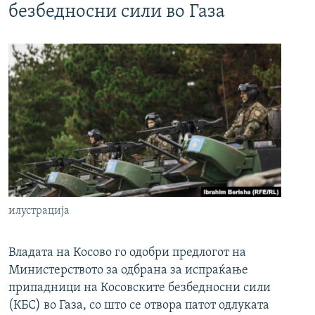
безбедносни сили во Газа
илустрација
Владата на Косово го одобри предлогот на
Министерството за одбрана за испраќање
припадници на Косовските безбедносни сили
(КБС) во Газа, со што се отвора патот одлуката