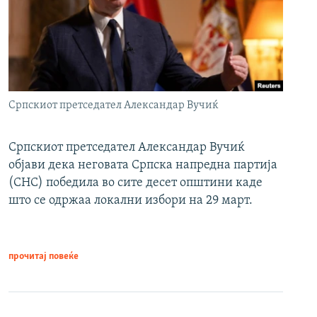
Српскиот претседател Александар Вучиќ
Српскиот претседател Александар Вучиќ
објави дека неговата Српска напредна партија
(СНС) победила во сите десет општини каде
што се одржаа локални избори на 29 март.
прочитај повеќе