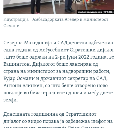
РСЕ веб страници
Илустрација - Амбасадорката Агелер и министерот
Османи
Северна Македонија и САД денеска одбележаа
една година од меѓусебниот Стратешки дијалог
, што беше одржан на 2-ри јуни 2022 година, во
Вашингтон. Дијалогот беше лансиран од
страна на министерот за надворешни работи,
Бујар Османи и државниот секретар на САД,
Антони Блинкен, со што беше отворено ново
поглавје во билатералните односи и меѓу двете
земји.
Денешната годишнина од Стратешкиот
дијалог со видео порака ја одбележаа шефот на