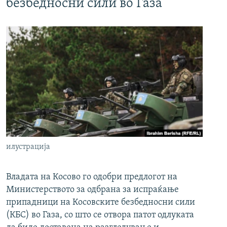
безбедносни сили во Газа
илустрација
Владата на Косово го одобри предлогот на
Министерството за одбрана за испраќање
припадници на Косовските безбедносни сили
(КБС) во Газа, со што се отвора патот одлуката