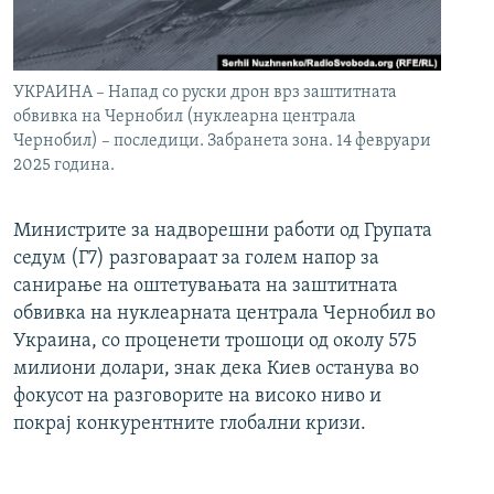
УКРАИНА – Напад со руски дрон врз заштитната
обвивка на Чернобил (нуклеарна централа
Чернобил) – последици. Забранета зона. 14 февруари
2025 година.
Министрите за надворешни работи од Групата
седум (Г7) разговараат за голем напор за
санирање на оштетувањата на заштитната
обвивка на нуклеарната централа Чернобил во
Украина, со проценети трошоци од околу 575
милиони долари, знак дека Киев останува во
фокусот на разговорите на високо ниво и
покрај конкурентните глобални кризи.