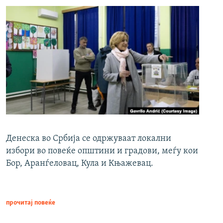
Денеска во Србија се одржуваат локални
избори во повеќе општини и градови, меѓу кои
Бор, Аранѓеловац, Кула и Књажевац.
прочитај повеќе