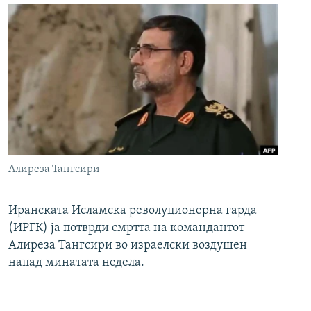
Алиреза Тангсири
Иранската Исламска револуционерна гарда
(ИРГК) ја потврди смртта на командантот
Алиреза Тангсири во израелски воздушен
напад минатата недела.