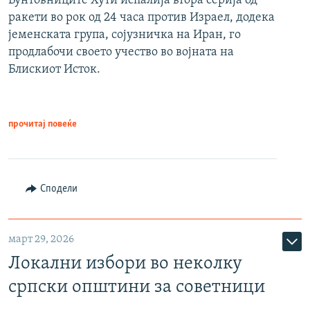
Бунтовниците Хути испалија втора серија од
ракети во рок од 24 часа против Израел, додека
јеменската група, сојузничка на Иран, го
продлабочи своето учество во војната на
Блискиот Исток.
прочитај повеќе
Сподели
март 29, 2026
Локални избори во неколку
српски општини за советници