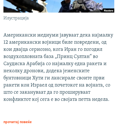
Илустрација
Американски медиуми јавуваат дека најмалку
12 американски војници биле повредени, од
кои двајца сериозно, кога Иран го погодил
воздухопловната база „Принц Султан“ во
Саудиска Арабија со најмалку една ракета и
неколку дронови, додека јеменските
бунтовници Хути ги лансирале своите први
ракети кон Израел од почетокот на војната, со
што се закануваат да го прошируваат
конфликтот кој сега е во својата петта недела.
прочитај повеќе