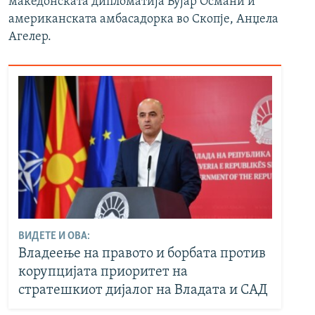
македонската дипломатија Бујар Османи и
американската амбасадорка во Скопје, Анџела
Агелер.
ВИДЕТЕ И ОВА:
Владеење на правото и борбата против
корупцијата приоритет на
стратешкиот дијалог на Владата и САД