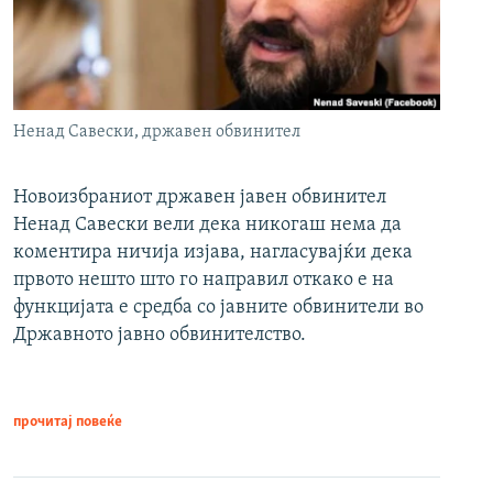
Ненад Савески, државен обвинител
Новоизбраниот државен јавен обвинител
Ненад Савески вели дека никогаш нема да
коментира ничија изјава, нагласувајќи дека
првото нешто што го направил откако е на
функцијата е средба со јавните обвинители во
Државното јавно обвинителство.
прочитај повеќе