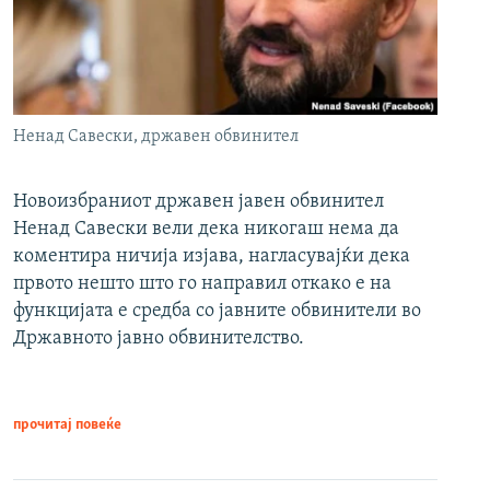
Ненад Савески, државен обвинител
Новоизбраниот државен јавен обвинител
Ненад Савески вели дека никогаш нема да
коментира ничија изјава, нагласувајќи дека
првото нешто што го направил откако е на
функцијата е средба со јавните обвинители во
Државното јавно обвинителство.
прочитај повеќе