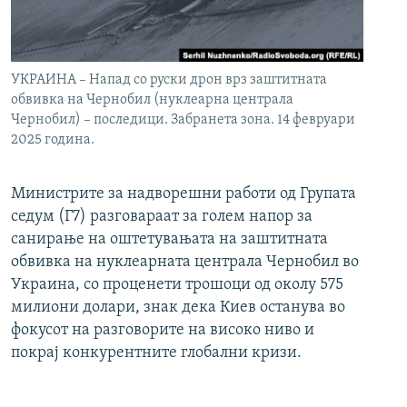
УКРАИНА – Напад со руски дрон врз заштитната
обвивка на Чернобил (нуклеарна централа
Чернобил) – последици. Забранета зона. 14 февруари
2025 година.
Министрите за надворешни работи од Групата
седум (Г7) разговараат за голем напор за
санирање на оштетувањата на заштитната
обвивка на нуклеарната централа Чернобил во
Украина, со проценети трошоци од околу 575
милиони долари, знак дека Киев останува во
фокусот на разговорите на високо ниво и
покрај конкурентните глобални кризи.