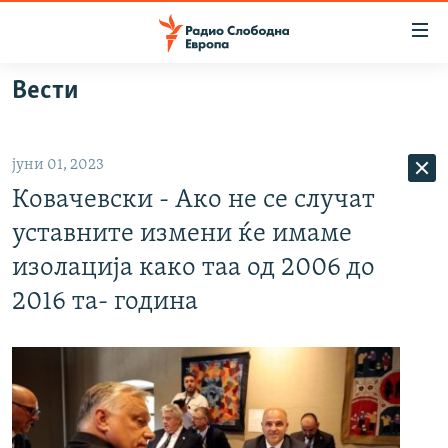
Достапни
линкови
Оди
Вести
на
МАКЕДОНИЈА
содржината
СВЕТ
Оди
јуни 01, 2023
ВИЗУЕЛНО
на
Ковачевски - Ако не се случат
главната
ВЕСТИ
навигација
уставните измени ќе имаме
ШТО ТРЕБА ДА ЗНАЕТЕ
Премини
изолација како таа од 2006 до
на
ПРИЈАВИ СЕ ЗА ЊУЗЛЕТЕР
2016 та- година
пребарување
ПОДКАСТ ЗОШТО?
СЛЕДЕТЕ НЕ