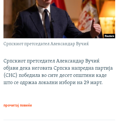
Српскиот претседател Александар Вучиќ
Српскиот претседател Александар Вучиќ
објави дека неговата Српска напредна партија
(СНС) победила во сите десет општини каде
што се одржаа локални избори на 29 март.
прочитај повеќе