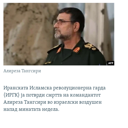
Алиреза Тангсири
Иранската Исламска револуционерна гарда
(ИРГК) ја потврди смртта на командантот
Алиреза Тангсири во израелски воздушен
напад минатата недела.