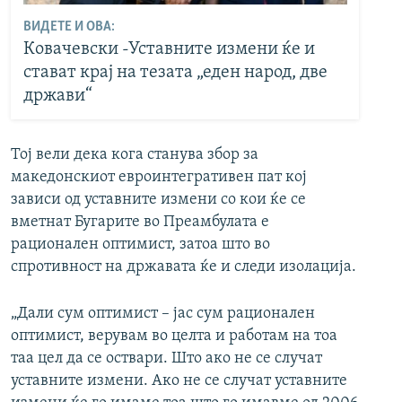
ВИДЕТЕ И ОВА:
Ковачевски -Уставните измени ќе и
стават крај на тезата „еден народ, две
држави“
Тој вели дека кога станува збор за
македонскиот евроинтегративен пат кој
зависи од уставните измени со кои ќе се
вметнат Бугарите во Преамбулата е
рационален оптимист, затоа што во
спротивност на државата ќе и следи изолација.
„Дали сум оптимист – јас сум рационален
оптимист, верувам во целта и работам на тоа
таа цел да се оствари. Што ако не се случат
уставните измени. Ако не се случат уставните