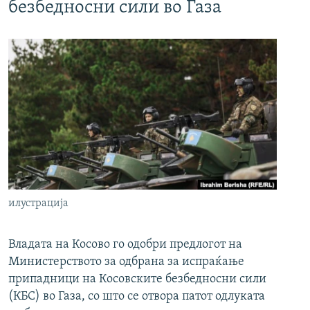
безбедносни сили во Газа
илустрација
Владата на Косово го одобри предлогот на
Министерството за одбрана за испраќање
припадници на Косовските безбедносни сили
(КБС) во Газа, со што се отвора патот одлуката