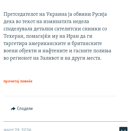
Претседателот на Украина ја обвини Русија
дека во текот на изминатата недела
споделувала детални сателитски снимки со
Техеран, помагајќи му на Иран да ги
таргетира американските и британските
воени објекти и нафтените и гасните полиња
во регионот на Заливот и на други места.
прочитај повеќе
Сподели
март 29, 2026