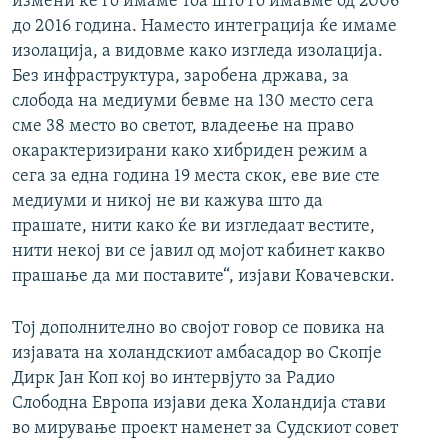
измени ќе го имаме тоа што го имавме од 2006
до 2016 година. Наместо интеграција ќе имаме
изолација, а видовме како изгледа изолација.
Без инфраструктура, заробена држава, за
слобода на медиуми бевме на 130 место сега
сме 38 место во светот, владеење на право
окарактеризирани како хибриден режим а
сега за една година 19 места скок, еве вие сте
медиуми и никој не ви кажува што да
прашате, нити како ќе ви изгледаат вестите,
нити некој ви се јавил од мојот кабинет какво
прашање да ми поставите“, изјави Ковачевски.
Тој дополнително во својот говор се повика на
изјавата на холандскиот амбасадор во Скопје
Дирк Јан Коп кој во интервјуто за Радио
Слободна Европа изјави дека Холандија стави
во мирување проект наменет за Судскиот совет