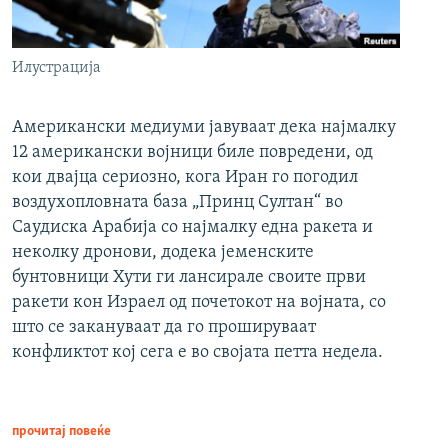
Илустрација
Американски медиуми јавуваат дека најмалку
12 американски војници биле повредени, од
кои двајца сериозно, кога Иран го погодил
воздухопловната база „Принц Султан“ во
Саудиска Арабија со најмалку една ракета и
неколку дронови, додека јеменските
бунтовници Хути ги лансирале своите први
ракети кон Израел од почетокот на војната, со
што се закануваат да го прошируваат
конфликтот кој сега е во својата петта недела.
прочитај повеќе