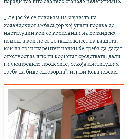
поради тоа што ова тело станало нелегитимно.
„Еве јас ќе се повикам на изјавата на
холандскиот амбасадор кој упати порака до
институции кои се корисници на холандска
помош а кои не се во надлежност на владата,
кои на транспарентен начин ќе треба да дадат
отчетност за што ги користат средствата, дали
ги унапредиле процесите, секоја институција
треба да биде одговорна“, изјави Ковачевски.