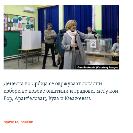
Денеска во Србија се одржуваат локални
избори во повеќе општини и градови, меѓу кои
Бор, Аранѓеловац, Кула и Књажевац.
прочитај повеќе