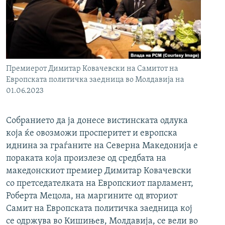
РСЕ веб страници
Премиерот Димитар Ковачевски на Самитот на
Европската политичка заедница во Молдавија на
01.06.2023
Собранието да ја донесе вистинската одлука
која ќе овозможи просперитет и европска
иднина за граѓаните на Северна Македонија е
пораката која произлезе од средбата на
македонскиот премиер Димитар Ковачевски
со претседателката на Европскиот парламент,
Роберта Мецола, на маргините од вториот
Самит на Европската политичка заедница кој
се одржува во Кишињев, Молдавија, се вели во