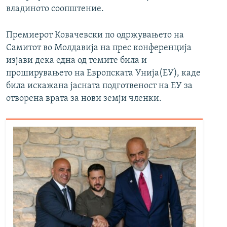
владиното соопштение.
Премиерот Ковачевски по одржувањето на
Самитот во Молдавија на прес конференција
изјави дека една од темите била и
проширувањето на Европската Унија(ЕУ), каде
била искажана јасната подготвеност на ЕУ за
отворена врата за нови земји членки.