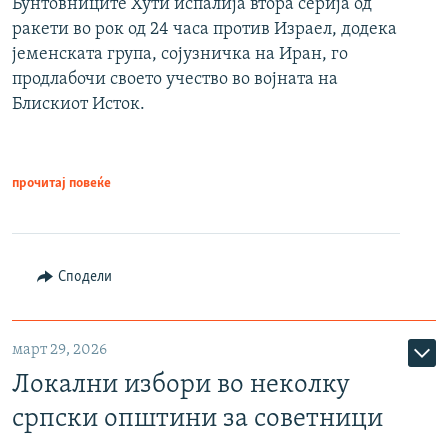
Бунтовниците Хути испалија втора серија од
ракети во рок од 24 часа против Израел, додека
јеменската група, сојузничка на Иран, го
продлабочи своето учество во војната на
Блискиот Исток.
прочитај повеќе
Сподели
март 29, 2026
Локални избори во неколку
српски општини за советници