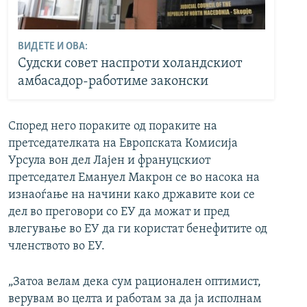
ВИДЕТЕ И ОВА:
Судски совет наспроти холандскиот
амбасадор-работиме законски
Според него пораките од пораките на
претседателката на Европската Комисија
Урсула вон дел Лајен и франуцскиот
претседател Емануел Макрон се во насока на
изнаоѓање на начини како државите кои се
дел во преговори со ЕУ да можат и пред
влегување во ЕУ да ги користат бенефитите од
членството во ЕУ.
„Затоа велам дека сум рационален оптимист,
верувам во целта и работам за да ја исполнам