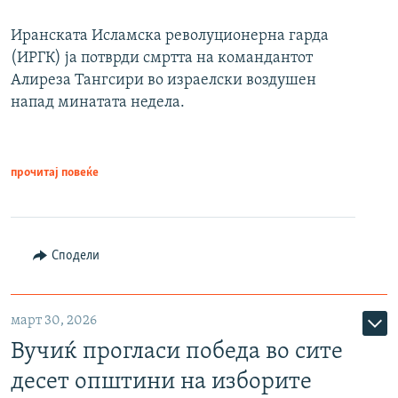
Иранската Исламска револуционерна гарда
(ИРГК) ја потврди смртта на командантот
Алиреза Тангсири во израелски воздушен
напад минатата недела.
прочитај повеќе
Сподели
март 30, 2026
Вучиќ прогласи победа во сите
десет општини на изборите