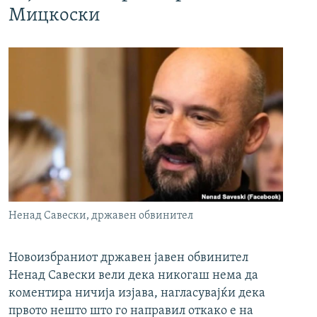
Мицкоски
Ненад Савески, државен обвинител
Новоизбраниот државен јавен обвинител
Ненад Савески вели дека никогаш нема да
коментира ничија изјава, нагласувајќи дека
првото нешто што го направил откако е на