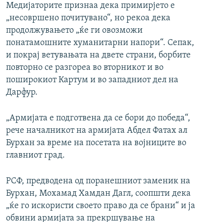
Медијаторите признаа дека примирјето е
„несовршено почитувано“, но рекоа дека
продолжувањето „ќе ги овозможи
понатамошните хуманитарни напори“. Сепак,
и покрај ветувањата на двете страни, борбите
повторно се разгореа во вторникот и во
поширокиот Картум и во западниот дел на
Дарфур.
„Армијата е подготвена да се бори до победа“,
рече началникот на армијата Абдел Фатах ал
Бурхан за време на посетата на војниците во
главниот град.
РСФ, предводена од поранешниот заменик на
Бурхан, Мохамад Хамдан Дагл, соопшти дека
„ќе го искористи своето право да се брани“ и ја
обвини армијата за прекршување на