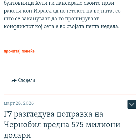
бунтовници Хути ги лансирале своите први
ракети кон Израел од почетокот на војната, со
што се закануваат да го прошируваат
конфликтот кој сега е во својата петта недела.
прочитај повеќе
Сподели
март 28, 2026
Г7 разгледува поправка на
Чернобил вредна 575 милиони
долари