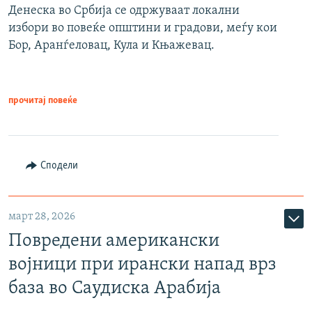
Денеска во Србија се одржуваат локални
избори во повеќе општини и градови, меѓу кои
Бор, Аранѓеловац, Кула и Књажевац.
прочитај повеќе
Сподели
март 28, 2026
Повредени американски
војници при ирански напад врз
база во Саудиска Арабија