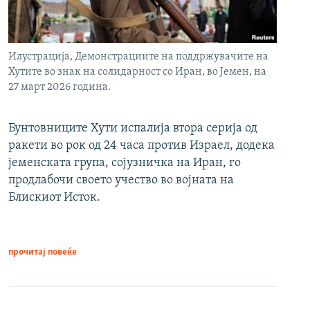
Илустрација, Демонстрациите на поддржувачите на
Хутите во знак на солидарност со Иран, во Јемен, на
27 март 2026 година.
Бунтовниците Хути испалија втора серија од
ракети во рок од 24 часа против Израел, додека
јеменската група, сојузничка на Иран, го
продлабочи своето учество во војната на
Блискиот Исток.
прочитај повеќе