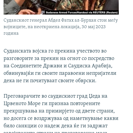
РСЕ веб страници
Суданскиот генерал Абдел Фатах ал-Бурхан стои меѓу
војниците, на неоткриена локација, 30 мај 2023
година
Суданската војска го прекина учеството во
разговорите за прекин на огнот со посредство
на Соединетите Држави и Саудиска Арабија,
обвинувајќи ги своите паравоени непријатели
дека не ги почитуваат своите обврски.
Преговарачите во саудискиот град Џеда на
Црвеното Море ги признаа повторените
прекршувања на примирјето од двете страни,
но досега се воздржуваа од наметнување какви
било санкции со надеж дека ќе ги задржат