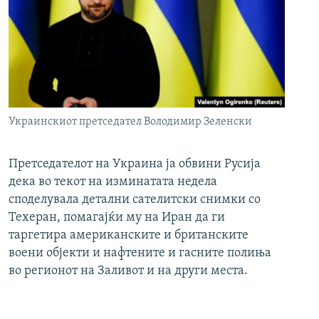
Украинскиот претседател Володимир Зеленски
Претседателот на Украина ја обвини Русија
дека во текот на изминатата недела
споделувала детални сателитски снимки со
Техеран, помагајќи му на Иран да ги
таргетира американските и британските
воени објекти и нафтените и гасните полиња
во регионот на Заливот и на други места.