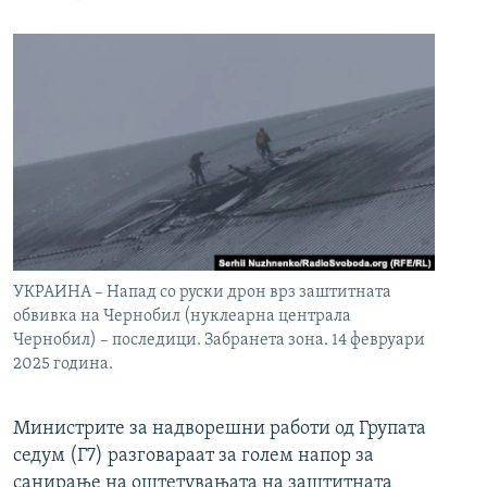
УКРАИНА – Напад со руски дрон врз заштитната
обвивка на Чернобил (нуклеарна централа
Чернобил) – последици. Забранета зона. 14 февруари
2025 година.
Министрите за надворешни работи од Групата
седум (Г7) разговараат за голем напор за
санирање на оштетувањата на заштитната