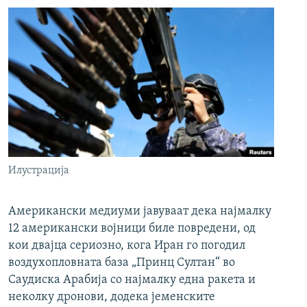
Илустрација
Американски медиуми јавуваат дека најмалку
12 американски војници биле повредени, од
кои двајца сериозно, кога Иран го погодил
воздухопловната база „Принц Султан“ во
Саудиска Арабија со најмалку една ракета и
неколку дронови, додека јеменските