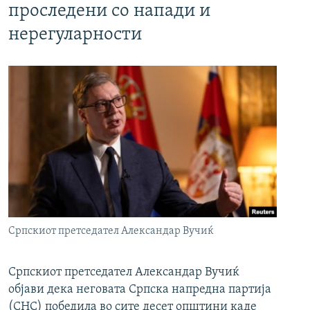
проследени со напади и
нерегуларности
Српскиот претседател Александар Вучиќ
Српскиот претседател Александар Вучиќ
објави дека неговата Српска напредна партија
(СНС) победила во сите десет општини каде