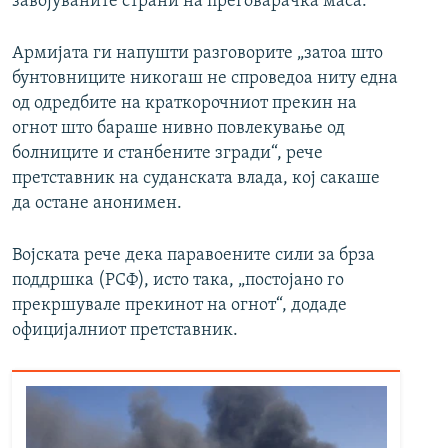
завојуваните страни на преговарачка маса.
Армијата ги напушти разговорите „затоа што
бунтовниците никогаш не спроведоа ниту една
од одредбите на краткорочниот прекин на
огнот што бараше нивно повлекување од
болниците и станбените згради“, рече
претставник на суданската влада, кој сакаше
да остане анонимен.
Војската рече дека паравоените сили за брза
поддршка (РСФ), исто така, „постојано го
прекршувале прекинот на огнот“, додаде
официјалниот претставник.