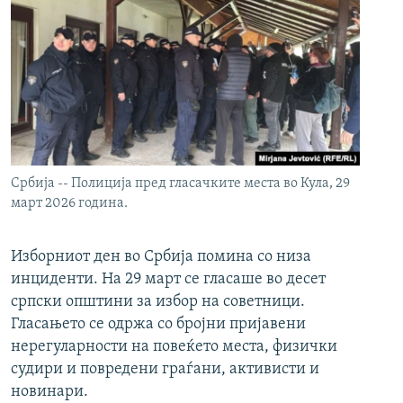
Србија -- Полиција пред гласачките места во Кула, 29
март 2026 година.
Изборниот ден во Србија помина со низа
инциденти. На 29 март се гласаше во десет
српски општини за избор на советници.
Гласањето се одржа со бројни пријавени
нерегуларности на повеќето места, физички
судири и повредени граѓани, активисти и
новинари.