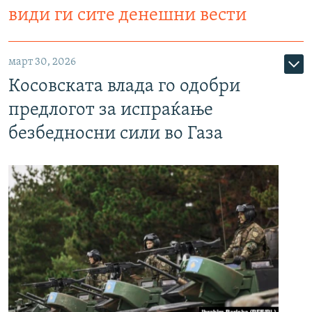
види ги сите денешни вести
март 30, 2026
Косовската влада го одобри
предлогот за испраќање
безбедносни сили во Газа