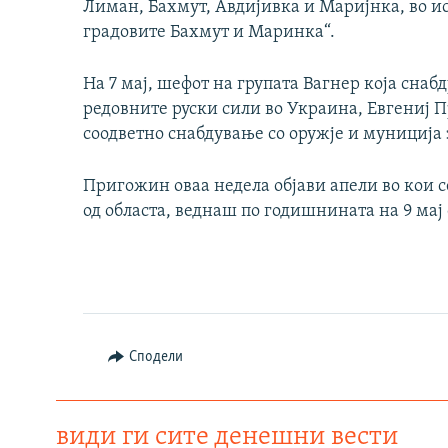
Лиман, Бахмут, Авдијивка и Маријнка, во и
градовите Бахмут и Маринка“.
На 7 мај, шефот на групата Вагнер која снаб
редовните руски сили во Украина, Евгениј 
соодветно снабдување со оружје и муниција 
Пригожин оваа недела објави апели во кои с
од областа, веднаш по годишнината на 9 мај о
Сподели
види ги сите денешни вести