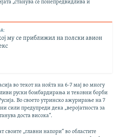
ијата „станува сè понепредвидлива и
А:
хој му се приближил на полски авион
екс
ија во текот на ноќта на 6-7 мај во многу
дливи руски бомбардирања и тековни борби
усија. Во своето утринско ажурирање на 7
ни сили предупреди дека „веројатноста за
анува доста висока“.
ат своите „главни напори“ во областите