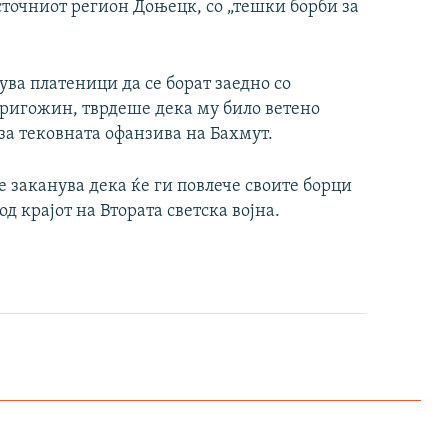
сточниот регион Доњецк, со „тешки борби за
дува платеници да се борат заедно со
Пригожин, тврдеше дека му било ветено
за тековната офанзива на Бахмут.
е заканува дека ќе ги повлече своите борци
д крајот на Втората светска војна.