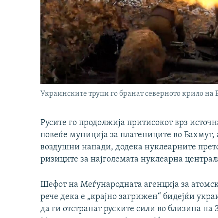
Украинските трупи го бранат северното крило на 
Русите го продолжија притисокот врз источн
повеќе муниција за платениците во Бахмут,
воздушни напади, додека нуклеарните прет
ризиците за најголемата нуклеарна централа
Шефот на Меѓународната агенција за атомска
рече дека е „крајно загрижен“ бидејќи укра
да ги отстранат руските сили во близина на 