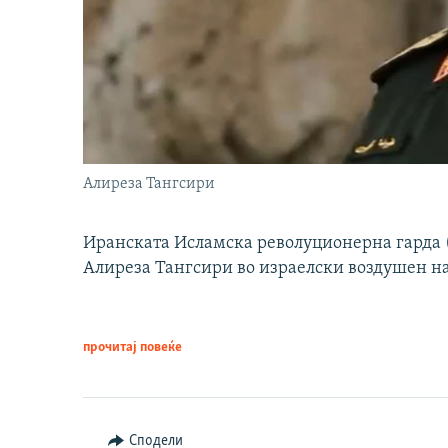
Алиреза Тангсири
Иранската Исламска револуционерна гарда (
Алиреза Тангсири во израелски воздушен н
прочитај повеќе
Сподели