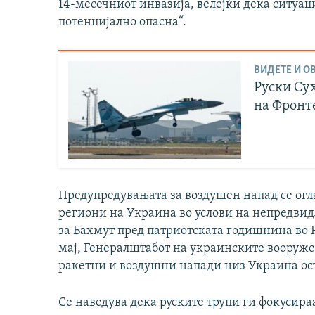
14-месечниот инвазија, велејќи дека ситуац
потенцијално опасна“.
ВИДЕТЕ И ОВ
Руски Су
на Фронт
Предупредувањата за воздушен напад се оглас
региони на Украина во услови на непредви
за Бахмут пред патриотската годишнина во Р
мај, Генералштабот на украинските вооруже
ракетни и воздушни напади низ Украина ост
Се наведува дека руските трупи ги фокусира