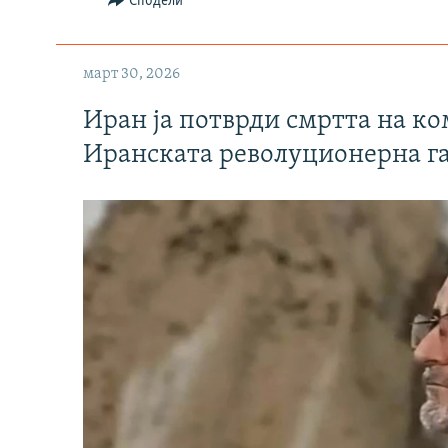
Сподели
март 30, 2026
Иран ја потврди смртта на к
Иранската револуционерна г