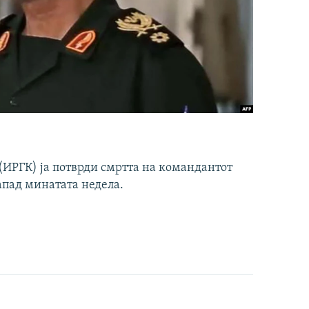
ИРГК) ја потврди смртта на командантот
апад минатата недела.