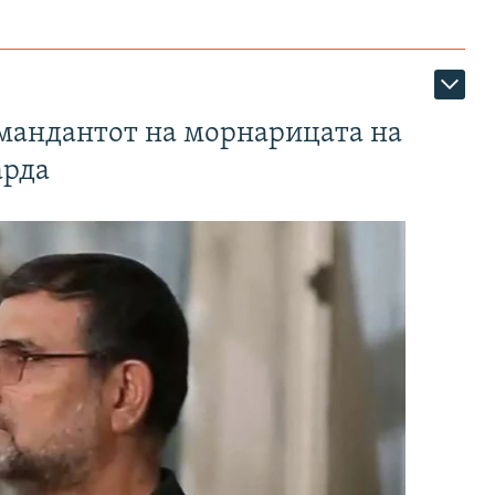
омандантот на морнарицата на
арда