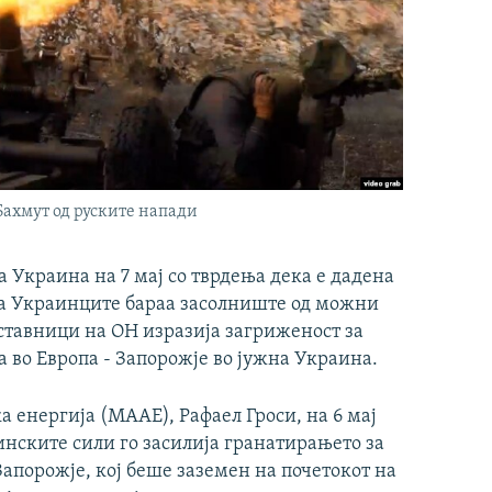
Бахмут од руските напади
а Украина на 7 мај со тврдења дека е дадена
 а Украинците бараа засолниште од можни
ставници на ОН изразија загриженост за
 во Европа - Запорожје во јужна Украина.
 енергија (МААЕ), Рафаел Гроси, на 6 мај
инските сили го засилија гранатирањето за
Запорожје, кој беше заземен на почетокот на