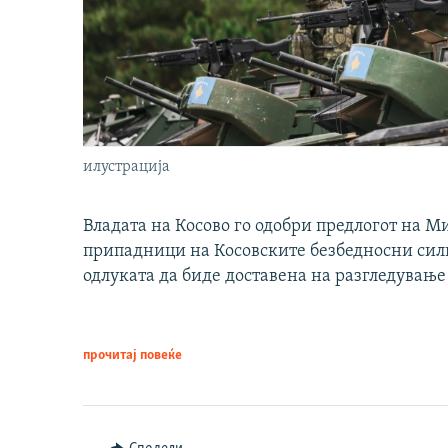
илустрација
Владата на Косово го одобри предлогот на М
припадници на Косовските безбедносни сили 
одлуката да биде доставена на разгледување
прочитај повеќе