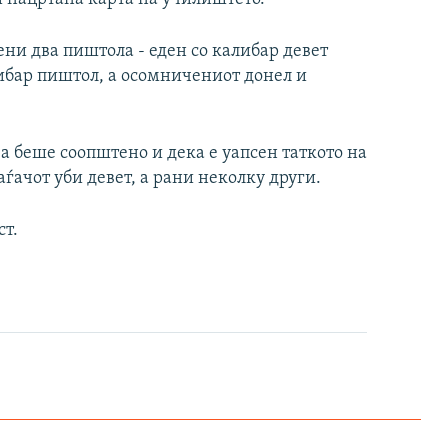
ни два пиштола - еден со калибар девет
бар пиштол, а осомничениот донел и
а беше соопштено и дека е уапсен таткото на
аѓачот уби девет, а рани неколку други.
ст.