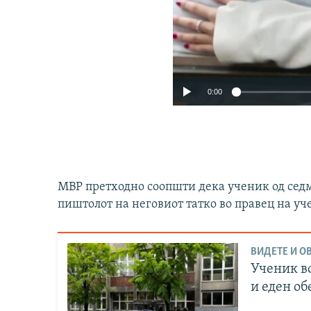
0:00
МВР претходно соопшти дека ученик од седм
пиштолот на неговиот татко во правец на у
Auto
ВИДЕТЕ И ОВ
240p
Ученик в
720p
и еден об