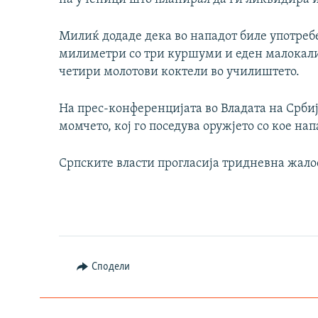
Милиќ додаде дека во нападот биле употребе
милиметри со три куршуми и еден малокали
четири молотови коктели во училиштето.
На прес-конференцијата во Владата на Србиј
момчето, кој го поседува оружјето со кое нап
Српските власти прогласија тридневна жало
Сподели