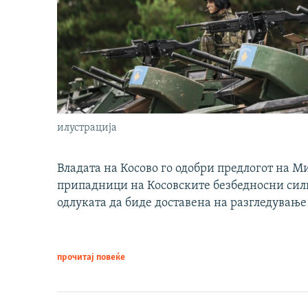
илустрација
Владата на Косово го одобри предлогот на М
припадници на Косовските безбедносни сили 
одлуката да биде доставена на разгледување
прочитај повеќе