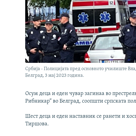
Србија - Полицијата пред основното училиште Вл
Белград, 3 мај 2023 година.
Осум деца и еден чувар загинаа во престрел
Рибникар“ во Белград, соопшти српската пол
Шест деца и еден наставник се ранети и хо
Тиршова.