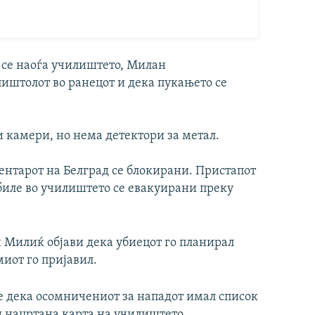
 се наоѓа училиштето, Милан
пиштолот во ранецот и дека пукањето се
 камери, но нема детектори за метал.
ентарот на Белград се блокирани. Пристапот
 биле во училиштето се евакуирани преку
 Милиќ објави дека убиецот го планирал
миот го пријавил.
е дека осомничениот за нападот имал список
 нацртана карта на училиштето.