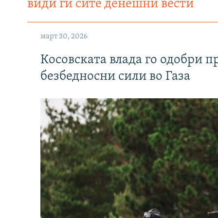
види ги сите денешни вести
март 30, 2026
Косовската влада го одобри п
безбедносни сили во Газа