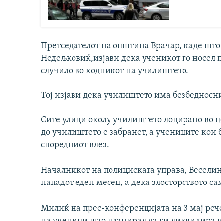
Претседателот на општина Врачар, каде што
Недељковиќ,изјави дека ученикот го носел 
случило во ходникот на училиштето.
Тој изјави дека училиштето има безбедносни
Сите улици околу училиштето лоцирано во ц
до училиштето е забранет, а учениците кои
споредниот влез.
Началникот на полициската управа, Веселин
нападот еден месец, а дека злосторството са
Милиќ на прес-конференцијата на 3 мај реч
на ученици што планирал да ги ликвидира и