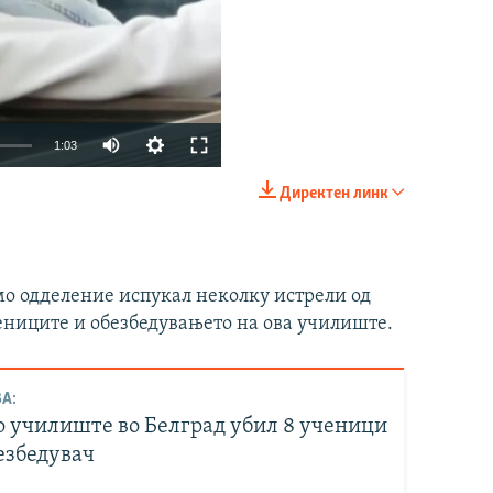
Auto
1:03
240p
Директен линк
360p
480p
о одделение испукал неколку истрели од
720p
чениците и обезбедувањето на ова училиште.
1080p
А:
360p
480p
о училиште во Белград убил 8 ученици
1080p
езбедувач
px
width
heig