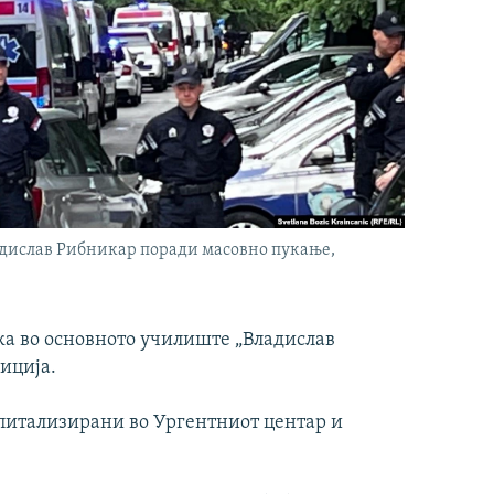
адислав Рибникар поради масовно пукање,
ка во основното училиште „Владислав
иција.
спитализирани во Ургентниот центар и