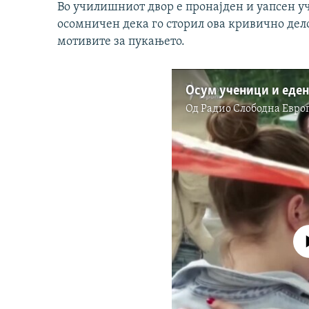
Во училишниот двор е пронајден и уапсен уче
осомничен дека го сторил ова кривично дело
мотивите за пукањето.
Од
Радио Слободна Eвро
No media source 