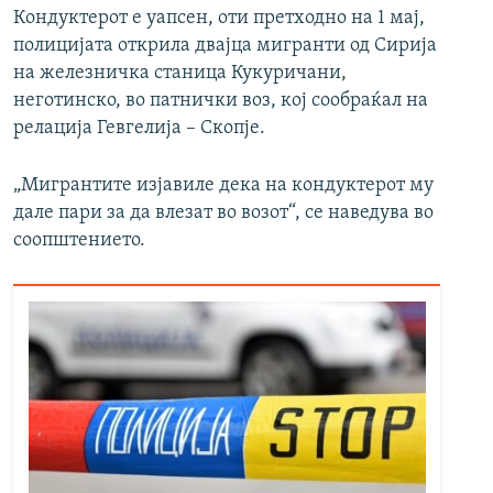
Кондуктерот е уапсен, оти претходно на 1 мај,
полицијата открила двајца мигранти од Сирија
на железничка станица Кукуричани,
неготинско, во патнички воз, кој сообраќал на
релација Гевгелија – Скопје.
„Мигрантите изјавиле дека на кондуктерот му
дале пари за да влезат во возот“, се наведува во
соопштението.