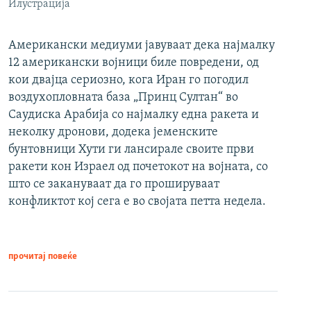
Илустрација
Американски медиуми јавуваат дека најмалку
12 американски војници биле повредени, од
кои двајца сериозно, кога Иран го погодил
воздухопловната база „Принц Султан“ во
Саудиска Арабија со најмалку една ракета и
неколку дронови, додека јеменските
бунтовници Хути ги лансирале своите први
ракети кон Израел од почетокот на војната, со
што се закануваат да го прошируваат
конфликтот кој сега е во својата петта недела.
прочитај повеќе