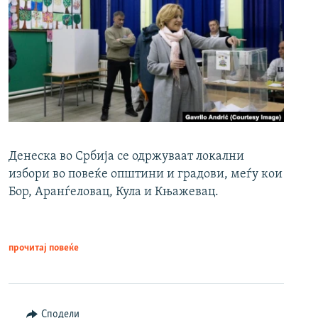
Денеска во Србија се одржуваат локални
избори во повеќе општини и градови, меѓу кои
Бор, Аранѓеловац, Кула и Књажевац.
прочитај повеќе
Сподели