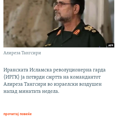
Алиреза Тангсири
Иранската Исламска револуционерна гарда
(ИРГК) ја потврди смртта на командантот
Алиреза Тангсири во израелски воздушен
напад минатата недела.
прочитај повеќе