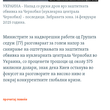
УКРАИНА – Напад со руски дрон врз заштитната
обвивка на Чернобил (нуклеарна централа
Чернобил) – последици. Забранета зона. 14 февруари
2025 година.
Министрите за надворешни работи од Групата
седум (Г7) разговараат за голем напор за
санирање на оштетувањата на заштитната
обвивка на нуклеарната централа Чернобил во
Украина, со проценети трошоци од околу 575
милиони долари, знак дека Киев останува во
фокусот на разговорите на високо ниво и
покрај конкурентните глобални кризи.
прочитај повеќе