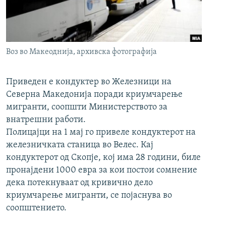
РСЕ веб страници
Воз во Макеоднија, архивска фотографија
Приведен е кондуктер во Железници на
Северна Македонија поради криумчарење
мигранти, соопшти Министерството за
внатрешни работи.
Полицајци на 1 мај го привеле кондуктерот на
железничката станица во Велес. Кај
кондуктерот од Скопје, кој има 28 години, биле
пронајдени 1000 евра за кои постои сомнение
дека потекнуваат од кривично дело
криумчарење мигранти, се појаснува во
соопштението.