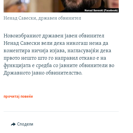
Ненад Савески, државен обвинител
Новоизбраниот државен јавен обвинител
Ненад Савески вели дека никогаш нема да
коментира ничија изјава, нагласувајќи дека
првото нешто што го направил откако е на
функцијата е средба со јавните обвинители во
Државното јавно обвинителство.
прочитај повеќе
Сподели