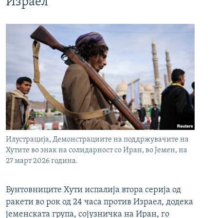
Израел
Илустрација, Демонстрациите на поддржувачите на
Хутите во знак на солидарност со Иран, во Јемен, на
27 март 2026 година.
Бунтовниците Хути испалија втора серија од
ракети во рок од 24 часа против Израел, додека
јеменската група, сојузничка на Иран, го