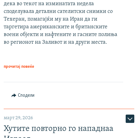
дека во текот на изминатата недела
споделувала детални сателитски снимки со
Техеран, помагајќи му на Иран да ги
таргетира американските и британските
воени објекти и нафтените и гасните полиња
во регионот на Заливот и на други места.
прочитај повеќе
Сподели
март 29, 2026
Хутите повторно го нападнаа