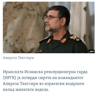
Алиреза Тангсири
Иранската Исламска револуционерна гарда
(ИРГК) ја потврди смртта на командантот
Алиреза Тангсири во израелски воздушен
напад минатата недела.