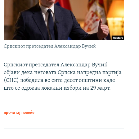
Српскиот претседател Александар Вучиќ
Српскиот претседател Александар Вучиќ
објави дека неговата Српска напредна партија
(СНС) победила во сите десет општини каде
што се одржаа локални избори на 29 март.
прочитај повеќе