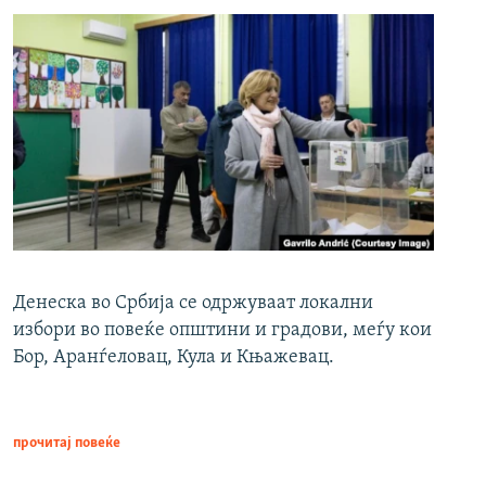
Денеска во Србија се одржуваат локални
избори во повеќе општини и градови, меѓу кои
Бор, Аранѓеловац, Кула и Књажевац.
прочитај повеќе