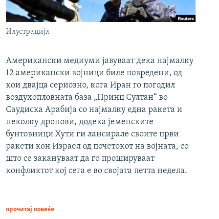
Илустрација
Американски медиуми јавуваат дека најмалку
12 американски војници биле повредени, од
кои двајца сериозно, кога Иран го погодил
воздухопловната база „Принц Султан“ во
Саудиска Арабија со најмалку една ракета и
неколку дронови, додека јеменските
бунтовници Хути ги лансирале своите први
ракети кон Израел од почетокот на војната, со
што се закануваат да го прошируваат
конфликтот кој сега е во својата петта недела.
прочитај повеќе