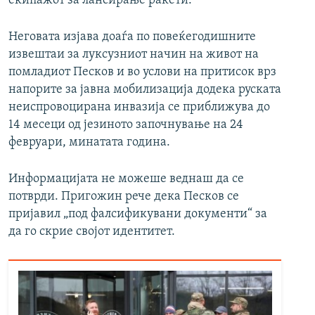
екипажот за лансирање ракети.
Неговата изјава доаѓа по повеќегодишните
извештаи за луксузниот начин на живот на
помладиот Песков и во услови на притисок врз
напорите за јавна мобилизација додека руската
неиспровоцирана инвазија се приближува до
14 месеци од језиното започнување на 24
февруари, минатата година.
Информацијата не можеше веднаш да се
потврди. Пригожин рече дека Песков се
пријавил „под фалсификувани документи“ за
да го скрие својот идентитет.