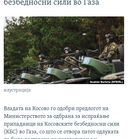
безбедносни сили во Газа
илустрација
Владата на Косово го одобри предлогот на
Министерството за одбрана за испраќање
припадници на Косовските безбедносни сили
(КБС) во Газа, со што се отвора патот одлуката