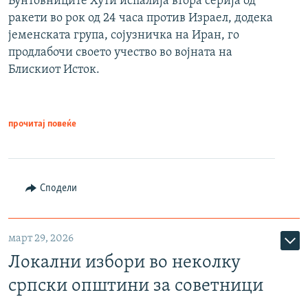
Бунтовниците Хути испалија втора серија од
ракети во рок од 24 часа против Израел, додека
јеменската група, сојузничка на Иран, го
продлабочи своето учество во војната на
Блискиот Исток.
прочитај повеќе
Сподели
март 29, 2026
Локални избори во неколку
српски општини за советници