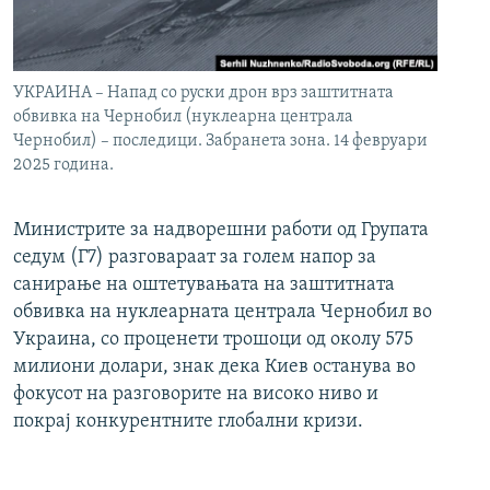
УКРАИНА – Напад со руски дрон врз заштитната
обвивка на Чернобил (нуклеарна централа
Чернобил) – последици. Забранета зона. 14 февруари
2025 година.
Министрите за надворешни работи од Групата
седум (Г7) разговараат за голем напор за
санирање на оштетувањата на заштитната
обвивка на нуклеарната централа Чернобил во
Украина, со проценети трошоци од околу 575
милиони долари, знак дека Киев останува во
фокусот на разговорите на високо ниво и
покрај конкурентните глобални кризи.