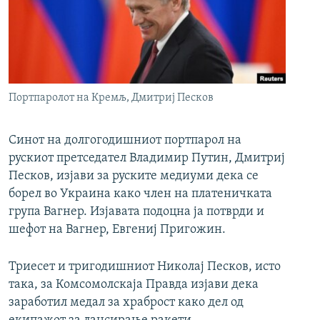
РСЕ веб страници
Портпаролот на Кремљ, Дмитриј Песков
Синот на долгогодишниот портпарол на
рускиот претседател Владимир Путин, Дмитриј
Песков, изјави за руските медиуми дека се
борел во Украина како член на платеничката
група Вагнер. Изјавата подоцна ја потврди и
шефот на Вагнер, Евгениј Пригожин.
Триесет и тригодишниот Николај Песков, исто
така, за Комсомолскаја Правда изјави дека
заработил медал за храброст како дел од