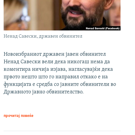
Ненад Савески, државен обвинител
Новоизбраниот државен јавен обвинител
Ненад Савески вели дека никогаш нема да
коментира ничија изјава, нагласувајќи дека
првото нешто што го направил откако е на
функцијата е средба со јавните обвинители во
Државното јавно обвинителство.
прочитај повеќе