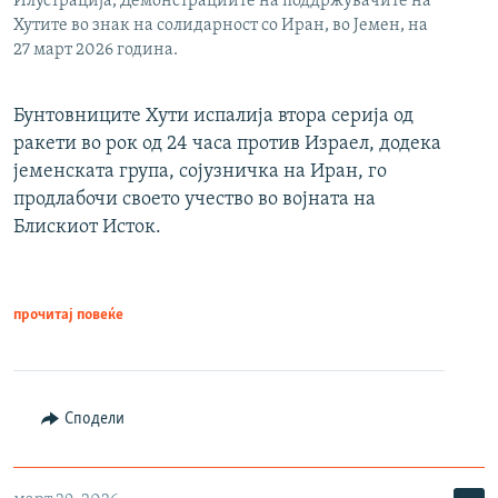
Илустрација, Демонстрациите на поддржувачите на
Хутите во знак на солидарност со Иран, во Јемен, на
27 март 2026 година.
Бунтовниците Хути испалија втора серија од
ракети во рок од 24 часа против Израел, додека
јеменската група, сојузничка на Иран, го
продлабочи своето учество во војната на
Блискиот Исток.
прочитај повеќе
Сподели