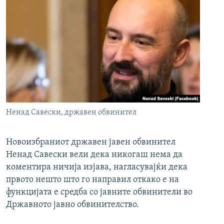
Ненад Савески, државен обвинител
Новоизбраниот државен јавен обвинител
Ненад Савески вели дека никогаш нема да
коментира ничија изјава, нагласувајќи дека
првото нешто што го направил откако е на
функцијата е средба со јавните обвинители во
Државното јавно обвинителство.