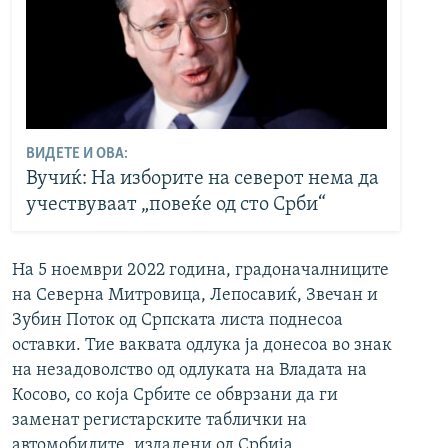
ВИДЕТЕ И ОВА:
Вучиќ: На изборите на северот нема да
учествуваат „повеќе од сто Срби“
На 5 ноември 2022 година, градоначалниците
на Северна Митровица, Лепосавиќ, Звечан и
Зубин Поток од Српската листа поднесоа
оставки. Тие ваквата одлука ја донесоа во знак
на незадоволство од одлуката на Владата на
Косово, со која Србите се обврзани да ги
заменат регистарските таблички на
автомобилите, издадени од Србија.