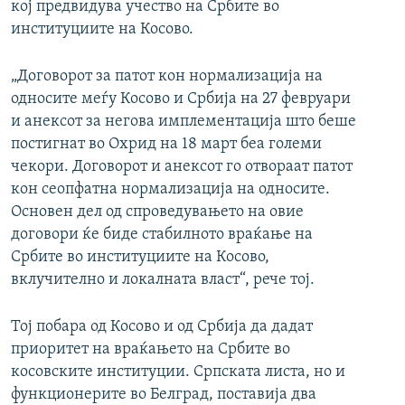
кој предвидува учество на Србите во
институциите на Косово.
„Договорот за патот кон нормализација на
односите меѓу Косово и Србија на 27 февруари
и анексот за негова имплементација што беше
постигнат во Охрид на 18 март беа големи
чекори. Договорот и анексот го отвораат патот
кон сеопфатна нормализација на односите.
Основен дел од спроведувањето на овие
договори ќе биде стабилното враќање на
Србите во институциите на Косово,
вклучително и локалната власт“, рече тој.
Тој побара од Косово и од Србија да дадат
приоритет на враќањето на Србите во
косовските институции. Српската листа, но и
функционерите во Белград, поставија два