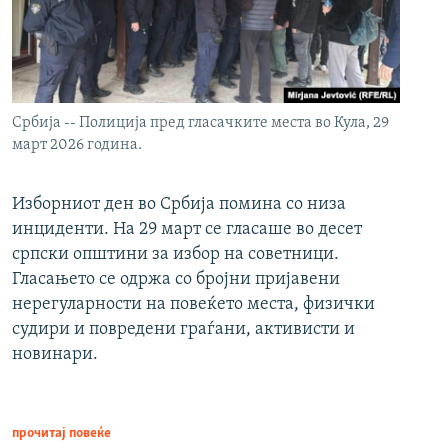
Србија -- Полиција пред гласачките места во Кула, 29
март 2026 година.
Изборниот ден во Србија помина со низа
инциденти. На 29 март се гласаше во десет
српски општини за избор на советници.
Гласањето се одржа со бројни пријавени
нерегуларности на повеќето места, физички
судири и повредени граѓани, активисти и
новинари.
прочитај повеќе