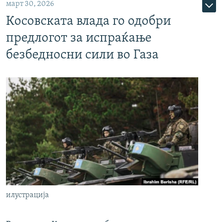
март 30, 2026
Косовската влада го одобри
предлогот за испраќање
безбедносни сили во Газа
илустрација