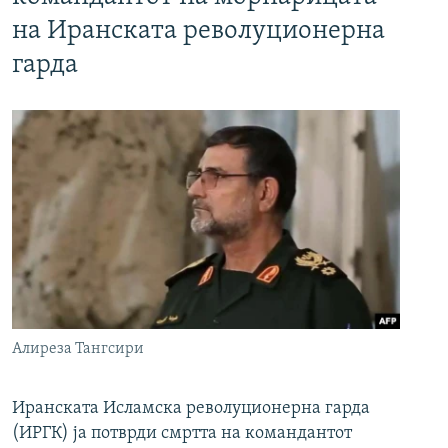
на Иранската револуционерна
гарда
Алиреза Тангсири
Иранската Исламска револуционерна гарда
(ИРГК) ја потврди смртта на командантот