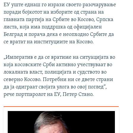
ЕУ уште еднаш го изрази своето разочарување
поради бојкотот на изборите од страна на
главната партија на Србите во Косово, Српска
листа, која има поддршка од официјален
Белград и порача дека е неопходно Србите да
се вратат на институциите на Косово.
„Императив е да се вратиме на ситуацијата во
која косовските Срби активно учествуваат во
локалната власт, полицијата и судството во
северно Косово. Потребни ни се двете страни
да ја одиграат својата улога во овој поглед“,
рече портпаролот на ЕУ, Петер Стано.