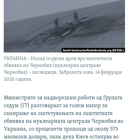
УКРАИНА – Напад со руски дрон врз заштитната
обвивка на Чернобил (нуклеарна централа
Чернобил) – последици. Забранета зона. 14 февруари
2025 година.
Министрите за надворешни работи од Групата
седум (Г7) разговараат за голем напор за
санирање на оштетувањата на заштитната
обвивка на нуклеарната централа Чернобил во
Украина, со проценети трошоци од околу 575
милиони долари, знак дека Киев останува во