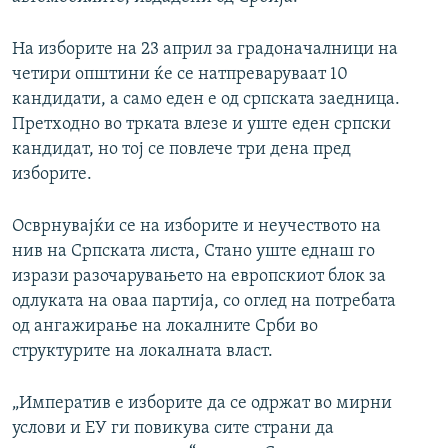
На изборите на 23 април за градоначалници на
четири општини ќе се натпреваруваат 10
кандидати, а само еден е од српската заедница.
Претходно во трката влезе и уште еден српски
кандидат, но тој се повлече три дена пред
изборите.
Осврнувајќи се на изборите и неучеството на
нив на Српската листа, Стано уште еднаш го
изрази разочарувањето на европскиот блок за
одлуката на оваа партија, со оглед на потребата
од ангажирање на локалните Срби во
структурите на локалната власт.
„Императив е изборите да се одржат во мирни
услови и ЕУ ги повикува сите страни да