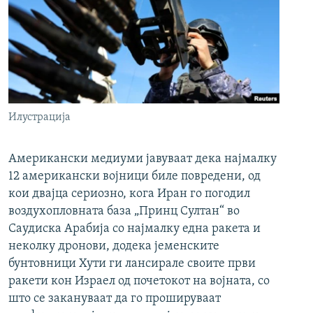
Илустрација
Американски медиуми јавуваат дека најмалку
12 американски војници биле повредени, од
кои двајца сериозно, кога Иран го погодил
воздухопловната база „Принц Султан“ во
Саудиска Арабија со најмалку една ракета и
неколку дронови, додека јеменските
бунтовници Хути ги лансирале своите први
ракети кон Израел од почетокот на војната, со
што се закануваат да го прошируваат