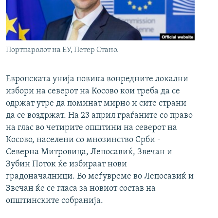
РСЕ веб страници
Портпаролот на ЕУ, Петер Стано.
Европската унија повика вонредните локални
избори на северот на Косово кои треба да се
одржат утре да поминат мирно и сите страни
да се воздржат. На 23 април граѓаните со право
на глас во четирите општини на северот на
Косово, населени со мнозинство Срби -
Северна Митровица, Лепосавиќ, Звечан и
Зубин Поток ќе избираат нови
градоначалници. Во меѓувреме во Лепосавиќ и
Звечан ќе се гласа за новиот состав на
општинските собранија.