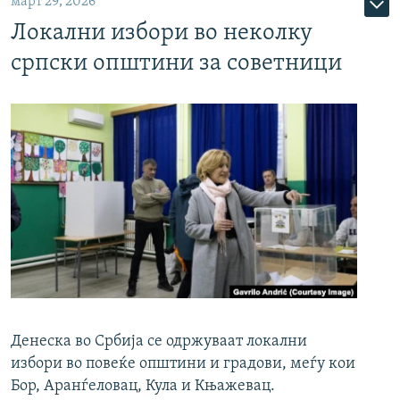
март 29, 2026
Локални избори во неколку
српски општини за советници
Денеска во Србија се одржуваат локални
избори во повеќе општини и градови, меѓу кои
Бор, Аранѓеловац, Кула и Књажевац.