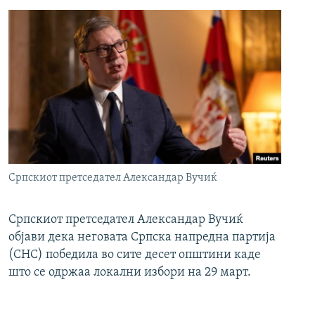
Српскиот претседател Александар Вучиќ
Српскиот претседател Александар Вучиќ
објави дека неговата Српска напредна партија
(СНС) победила во сите десет општини каде
што се одржаа локални избори на 29 март.