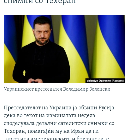
снимки со Техеран
Украинскиот претседател Володимир Зеленски
Претседателот на Украина ја обвини Русија
дека во текот на изминатата недела
споделувала детални сателитски снимки со
Техеран, помагајќи му на Иран да ги
таргетира американските и британските