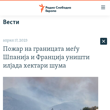
Достапни
линкови
Оди
Вести
на
МАКЕДОНИЈА
содржината
СВЕТ
Оди
април 17, 2023
ВИЗУЕЛНО
на
Пожар на границата меѓу
главната
ВЕСТИ
навигација
Шпанија и Франција уништи
ШТО ТРЕБА ДА ЗНАЕТЕ
Премини
илјада хектари шума
на
ПРИЈАВИ СЕ ЗА ЊУЗЛЕТЕР
пребарување
ПОДКАСТ ЗОШТО?
СЛЕДЕТЕ НЕ