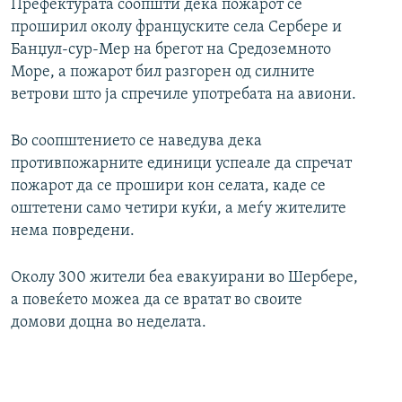
Префектурата соопшти дека пожарот се
проширил околу француските села Сербере и
Банџул-сур-Мер на брегот на Средоземното
Море, а пожарот бил разгорен од силните
ветрови што ја спречиле употребата на авиони.
Во соопштението се наведува дека
противпожарните единици успеале да спречат
пожарот да се прошири кон селата, каде се
оштетени само четири куќи, а меѓу жителите
нема повредени.
Околу 300 жители беа евакуирани во Шербере,
а повеќето можеа да се вратат во своите
домови доцна во неделата.