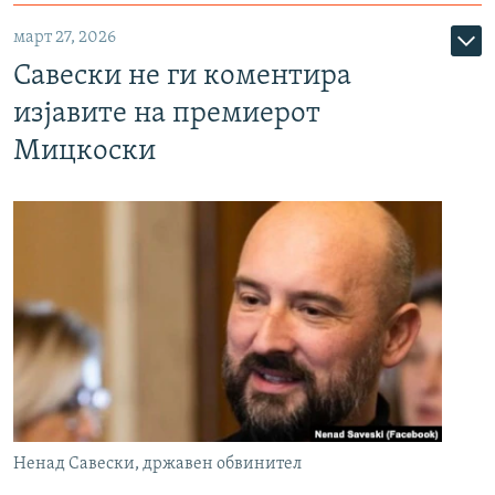
март 27, 2026
Савески не ги коментира
изјавите на премиерот
Мицкоски
Ненад Савески, државен обвинител