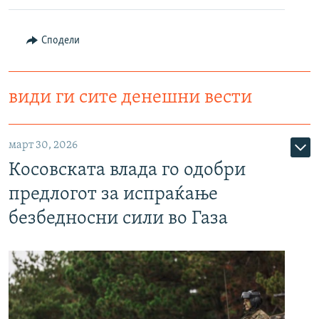
Сподели
види ги сите денешни вести
март 30, 2026
Косовската влада го одобри
предлогот за испраќање
безбедносни сили во Газа