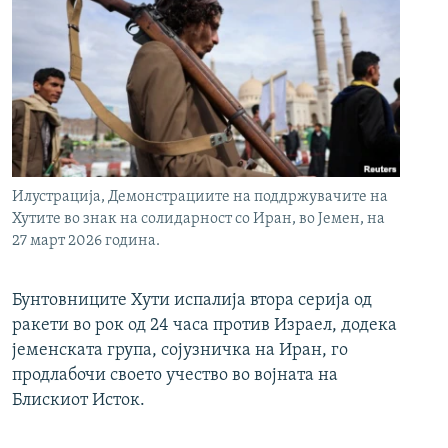
Илустрација, Демонстрациите на поддржувачите на
Хутите во знак на солидарност со Иран, во Јемен, на
27 март 2026 година.
Бунтовниците Хути испалија втора серија од
ракети во рок од 24 часа против Израел, додека
јеменската група, сојузничка на Иран, го
продлабочи своето учество во војната на
Блискиот Исток.