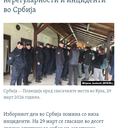
нерегуларности и инциденти
во Србија
Србија -- Полиција пред гласачките места во Кула, 29
март 2026 година.
Изборниот ден во Србија помина со низа
инциденти. На 29 март се гласаше во десет