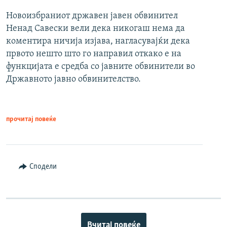
Новоизбраниот државен јавен обвинител
Ненад Савески вели дека никогаш нема да
коментира ничија изјава, нагласувајќи дека
првото нешто што го направил откако е на
функцијата е средба со јавните обвинители во
Државното јавно обвинителство.
прочитај повеќе
Сподели
Вчитај повеќе