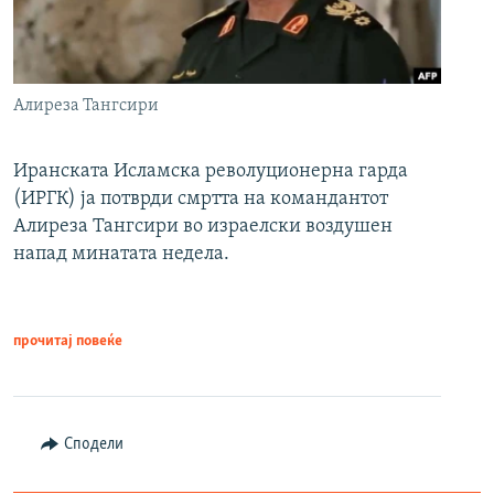
Алиреза Тангсири
Иранската Исламска револуционерна гарда
(ИРГК) ја потврди смртта на командантот
Алиреза Тангсири во израелски воздушен
напад минатата недела.
прочитај повеќе
Сподели