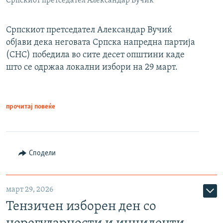
Српскиот претседател Александар Вучиќ
Српскиот претседател Александар Вучиќ
објави дека неговата Српска напредна партија
(СНС) победила во сите десет општини каде
што се одржаа локални избори на 29 март.
прочитај повеќе
Сподели
март 29, 2026
Тензичен изборен ден со