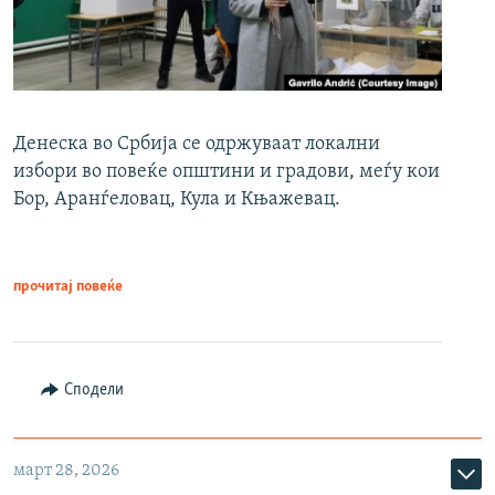
Денеска во Србија се одржуваат локални
избори во повеќе општини и градови, меѓу кои
Бор, Аранѓеловац, Кула и Књажевац.
прочитај повеќе
Сподели
март 28, 2026