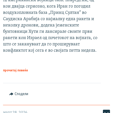
12 американски војници биле повредени, од
кои двајца сериозно, кога Иран го погодил
воздухопловната база „Принц Султан“ во
Саудиска Арабија со најмалку една ракета и
неколку дронови, додека јеменските
бунтовници Хути ги лансирале своите први
ракети кон Израел од почетокот на војната, со
што се закануваат да го прошируваат
конфликтот кој сега е во својата петта недела.
прочитај повеќе
Сподели
март 28, 2026