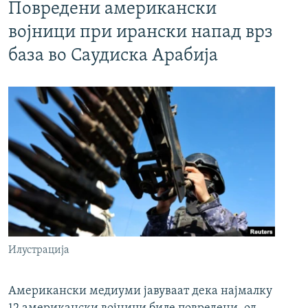
Повредени американски
војници при ирански напад врз
база во Саудиска Арабија
Илустрација
Американски медиуми јавуваат дека најмалку