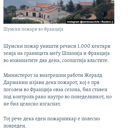
РСЕ веб страници
Шумски пожари во Франција
Шумски пожар уништи речиси 1.000 хектари
земја на границата меѓу Шпанија и Франција
во изминатите два дена, соопштија властите.
Министерот за внатрешни работи Жералд
Дарманин изјави дека пожарот, кој е прв
поголем во Франција оваа сезона, бил ставен
под контрола рано наутро во понеделникот, но
не бил целосно изгаснат.
Тој рече дека еден пожарникар е полесно
повреден.