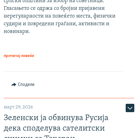
српски општини за избор на советници.
Гласањето се одржа со бројни пријавени
нерегуларности на повеќето места, физички
судири и повредени граѓани, активисти и
новинари.
прочитај повеќе
Сподели
март 29, 2026
Зеленски ја обвинува Русија
дека споделува сателитски