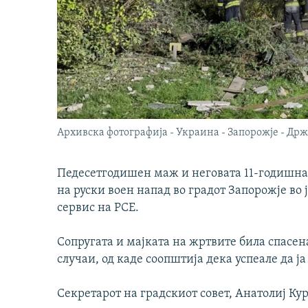
Архивска фотографија - Украина - Запорожје - Држ
Педесетгодишен маж и неговата 11-годишна 
на руски воен напад во градот Запорожје во
сервис на РСЕ.
Сопругата и мајката на жртвите била спасе
случаи, од каде соопштија дека успеале да 
Секретарот на градскиот совет, Анатолиј Кур