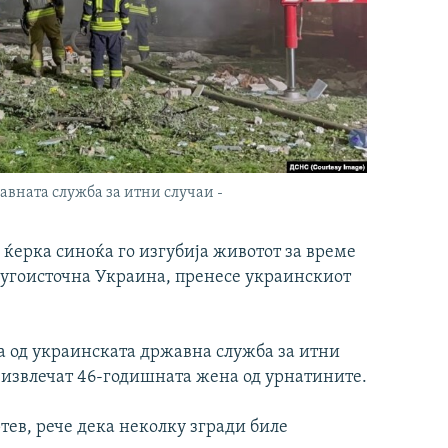
авната служба за итни случаи -
ќерка синоќа го изгубија животот за време
 југоисточна Украина, пренесе украинскиот
на од украинската државна служба за итни
ја извлечат 46-годишната жена од урнатините.
тев, рече дека неколку згради биле