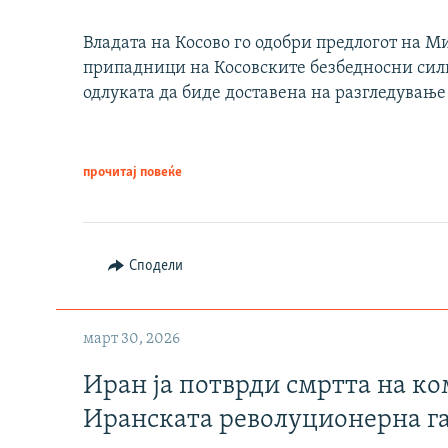
Владата на Косово го одобри предлогот на М
припадници на Косовските безбедносни сили 
одлуката да биде доставена на разгледување
прочитај повеќе
Сподели
март 30, 2026
Иран ја потврди смртта на к
Иранската револуционерна г