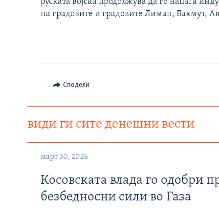
руската војска продолжува да го напаѓа инду
на градовите и градовите Лиман, Бахмут, А
Сподели
види ги сите денешни вести
март 30, 2026
Косовската влада го одобри п
безбедносни сили во Газа