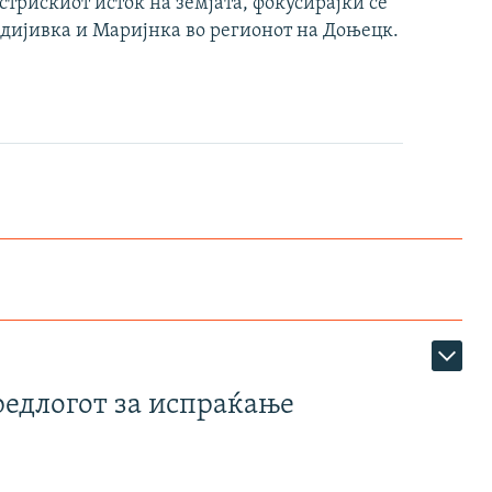
стрискиот исток на земјата, фокусирајќи се
вдијивка и Маријнка во регионот на Доњецк.
редлогот за испраќање