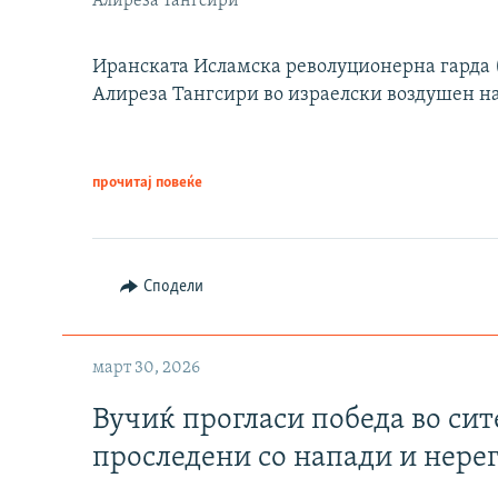
Алиреза Тангсири
Иранската Исламска револуционерна гарда (
Алиреза Тангсири во израелски воздушен н
прочитај повеќе
Сподели
март 30, 2026
Вучиќ прогласи победа во си
проследени со напади и нере