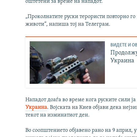
оштетени за време на нападот.
„Проколнатите руски терористи повторно го
животи“, напиша тој на Телеграм.
ВИДЕТЕ И ОВ
Продолжу
Украина
Нападот доаѓа во време кога руските сили ја
Украина
. Војската на Киев објави дека нејз
текот на изминатиот ден.
Во соопштението објавено рано на 9 април, 