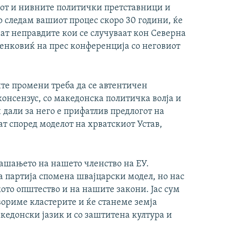
родот и нивните политички претставници и
го следам вашиот процес скоро 30 години, ќе
ат неправдите кои се случуваат кон Северна
енковиќ на прес конференција со неговиот
ите промени треба да се автентичен
онсензус, со македонска политичка волја и
 дали за него е прифатлив предлогот на
ат според моделот на хрватскиот Устав,
рашањето на нашето членство на ЕУ.
а партија спомена швајцарски модел, но нас
кото општество и на нашите закони. Јас сум
вориме кластерите и ќе станеме земја
кедонски јазик и со заштитена култура и