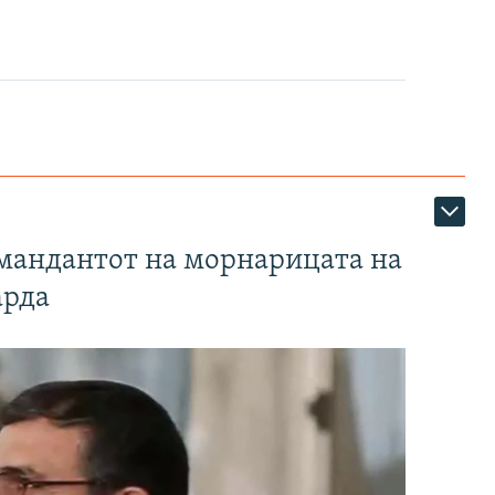
омандантот на морнарицата на
арда