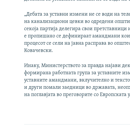
„Дебата за уставни измени не се води на те
на канализациони цевки во одредени општини
секоја партија делегира свои претставници и
е пропишано се дефинираат амандмани кои п
процесот се сели на јавна расправа во опште
Ковачевски.
Инаку, Министерството за правда најави дека
формирана работната група за уставните изме
уставните амандмани, вклучително и тексто
и други помали заедници во државата, неоп
на поглавјата во преговорите со Европската 