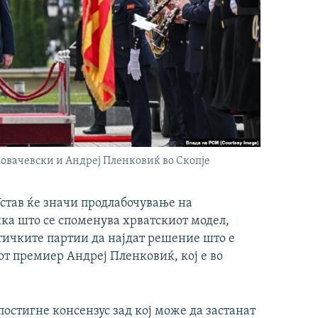
овачевски и Андреј Пленковиќ во Скопје
став ќе значи продлабочување на
ика што се споменува хрватскиот модел,
ичките партии да најдат решение што е
от премиер Андреј Пленковиќ, кој е во
постигне консензус зад кој може да застанат