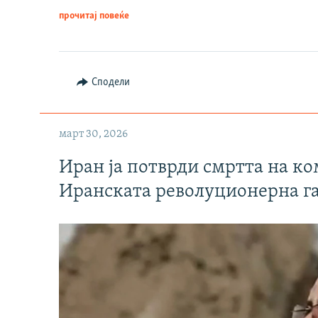
прочитај повеќе
Сподели
март 30, 2026
Иран ја потврди смртта на к
Иранската револуционерна г