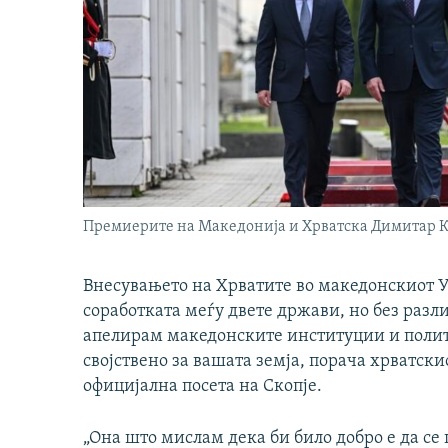
Премиерите на Македонија и Хрватска Димитар К
Внесувањето на Хрватите во македонскиот У
соработката меѓу двете држави, но без разл
апелирам македонските институции и полит
својствено за вашата земја, порача хрватски
официјална посета на Скопје.
„Она што мислам дека би било добро е да се 