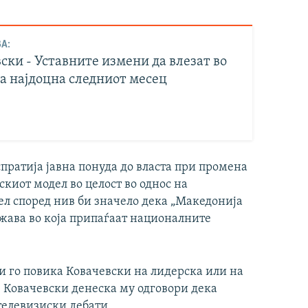
А:
ски - Уставните измени да влезат во
а најдоцна следниот месец
атија јавна понуда до власта при промена
скиот модел во целост во однос на
л според нив би значело дека „Македонија
жава во која припаѓаат националните
 го повика Ковачевски на лидерска или на
г. Ковачевски денеска му одговори дека
 телевизиски дебати.