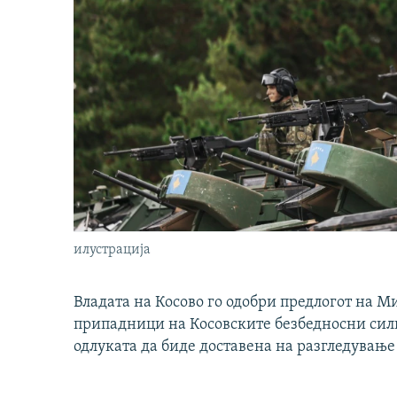
илустрација
Владата на Косово го одобри предлогот на М
припадници на Косовските безбедносни сили 
одлуката да биде доставена на разгледување