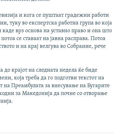
левизија и кога се пуштаат градежни работи
, туку во експертска работна група во која
 каде врз основа на уставно право и она што
отоа се ставаат на јавна расправа. Потоа
ството и на крај велгува во Собрание, рече
 до крајот на следната недела ќе биде
ни, која треба да го подготви текстот на
т на Преамбулата за внесување на Бугарите
ходни за Македонија да почне со отворање
унија.