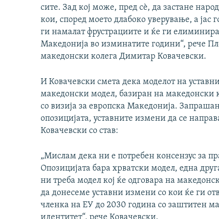
сите. Зад кој може, пред сѐ, да застане на
кои, според моето длабоко уверување, а јас 
ги намалат фрустрациите и ќе ги елиминира
Македонија во изминатите години“, рече Пл
македонски колега Димитар Ковачевски.
И Ковачевски смета дека моделот на уставн
македонски модел, базиран на македонски к
со визија за европска Македонија. Запрашан
опозицијата, уставните измени да се направ
Ковачевски со став:
„Мислам дека ни е потребен консензус за п
Опозицијата бара хрватски модел, една друг
ни треба модел кој ќе одговара на македонс
да донесеме уставни измени со кои ќе ги от
членка на ЕУ до 2030 година со заштитен ма
идентитет“, рече Ковачевски.