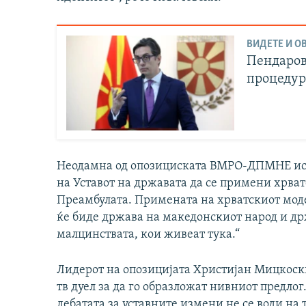
ВИДЕТЕ И ОВ
Пендаров
процедур
Неодамна од опозициската ВМРО-ДПМНЕ испр
на Уставот на државата да се примени хрват
Преамбулата. Примената на хрватскиот моде
ќе биде држава на македонскиот народ и др
малцинствата, кои живеат тука.“
Лидерот на опозицијата Христијан Мицкоски
тв дуел за да го образложат нивниот предло
дебатата за уставните измени не се води на