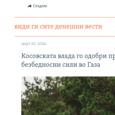
Сподели
види ги сите денешни вести
март 30, 2026
Косовската влада го одобри п
безбедносни сили во Газа