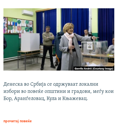
Денеска во Србија се одржуваат локални
избори во повеќе општини и градови, меѓу кои
Бор, Аранѓеловац, Кула и Књажевац.
прочитај повеќе