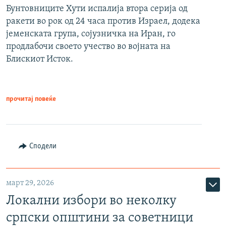
Бунтовниците Хути испалија втора серија од
ракети во рок од 24 часа против Израел, додека
јеменската група, сојузничка на Иран, го
продлабочи своето учество во војната на
Блискиот Исток.
прочитај повеќе
Сподели
март 29, 2026
Локални избори во неколку
српски општини за советници