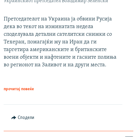
Украинскиот претседател Володимир Зеленски
Претседателот на Украина ја обвини Русија
дека во текот на изминатата недела
споделувала детални сателитски снимки со
Техеран, помагајќи му на Иран да ги
таргетира американските и британските
воени објекти и нафтените и гасните полиња
во регионот на Заливот и на други места.
прочитај повеќе
Сподели