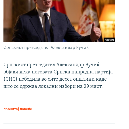
Српскиот претседател Александар Вучиќ
Српскиот претседател Александар Вучиќ
објави дека неговата Српска напредна партија
(СНС) победила во сите десет општини каде
што се одржаа локални избори на 29 март.
прочитај повеќе