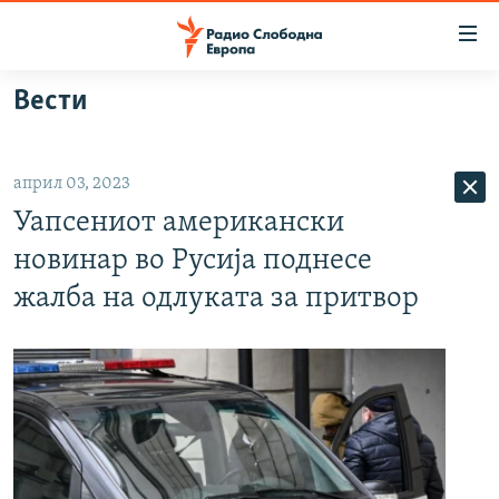
Достапни
линкови
Оди
Вести
на
МАКЕДОНИЈА
содржината
СВЕТ
Оди
април 03, 2023
ВИЗУЕЛНО
на
Уапсениот американски
главната
ВЕСТИ
навигација
новинар во Русија поднесе
ШТО ТРЕБА ДА ЗНАЕТЕ
Премини
жалба на одлуката за притвор
на
ПРИЈАВИ СЕ ЗА ЊУЗЛЕТЕР
пребарување
ПОДКАСТ ЗОШТО?
СЛЕДЕТЕ НЕ