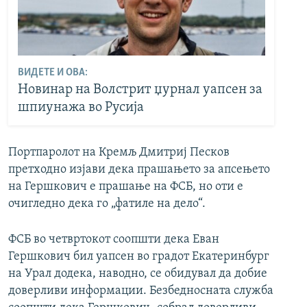
ВИДЕТЕ И ОВА:
Новинар на Волстрит џурнал уапсен за
шпиунажа во Русија
Портпаролот на Кремљ Дмитриј Песков
претходно изјави дека прашањето за апсењето
на Гершкович е прашање на ФСБ, но оти е
очигледно дека го „фатиле на дело“.
ФСБ во четвртокот соопшти дека Еван
Гершкович бил уапсен во градот Екатеринбург
на Урал додека, наводно, се обидувал да добие
доверливи информации. Безбедносната служба