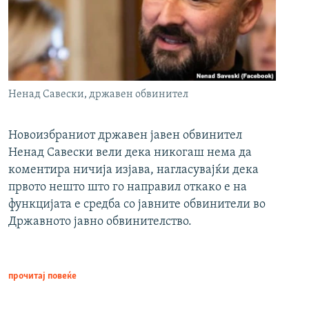
Ненад Савески, државен обвинител
Новоизбраниот државен јавен обвинител
Ненад Савески вели дека никогаш нема да
коментира ничија изјава, нагласувајќи дека
првото нешто што го направил откако е на
функцијата е средба со јавните обвинители во
Државното јавно обвинителство.
прочитај повеќе