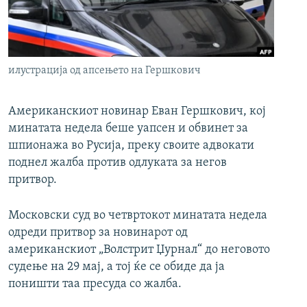
РСЕ веб страници
илустрација од апсењето на Гершкович
Американскиот новинар Еван Гершкович, кој
минатата недела беше уапсен и обвинет за
шпионажа во Русија, преку своите адвокати
поднел жалба против одлуката за негов
притвор.
Московски суд во четвртокот минатата недела
одреди притвор за новинарот од
американскиот „Волстрит Џурнал“ до неговото
судење на 29 мај, а тој ќе се обиде да ја
поништи таа пресуда со жалба.