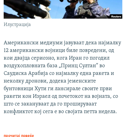
Илустрација
Американски медиуми јавуваат дека најмалку
12 американски војници биле повредени, од
кои двајца сериозно, кога Иран го погодил
воздухопловната база „Принц Султан“ во
Саудиска Арабија со најмалку една ракета и
неколку дронови, додека јеменските
бунтовници Хути ги лансирале своите први
ракети кон Израел од почетокот на војната, со
што се закануваат да го прошируваат
конфликтот кој сега е во својата петта недела.
прочитај повеќе