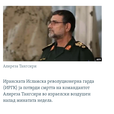
Алиреза Тангсири
Иранската Исламска револуционерна гарда
(ИРГК) ја потврди смртта на командантот
Алиреза Тангсири во израелски воздушен
напад минатата недела.