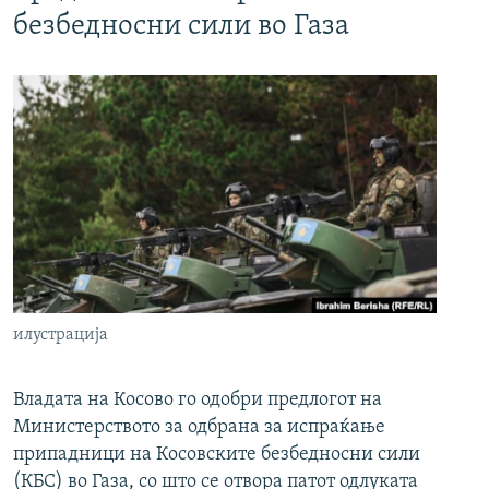
безбедносни сили во Газа
илустрација
Владата на Косово го одобри предлогот на
Министерството за одбрана за испраќање
припадници на Косовските безбедносни сили
(КБС) во Газа, со што се отвора патот одлуката