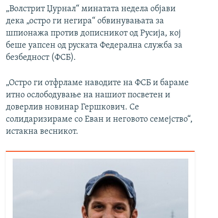
„Волстрит Џурнал“ минатата недела објави
дека „остро ги негира“ обвинувањата за
шпионажа против дописникот од Русија, кој
беше уапсен од руската Федерална служба за
безбедност (ФСБ).
„Остро ги отфрламе наводите на ФСБ и бараме
итно ослободување на нашиот посветен и
доверлив новинар Гершкович. Се
солидаризираме со Еван и неговото семејство“,
истакна весникот.