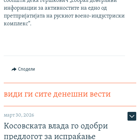
соопшти дека Гершкович „собрал доверливи
информации за активностите на едно од
претпријатијата на рускиот воено-индустриски
комплекс“.
Сподели
види ги сите денешни вести
март 30, 2026
Косовската влада го одобри
предлогот за испраќање