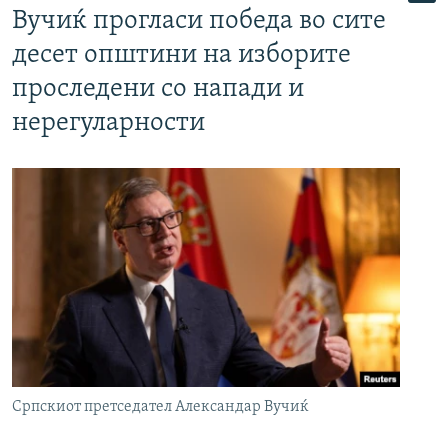
Вучиќ прогласи победа во сите
десет општини на изборите
проследени со напади и
нерегуларности
Српскиот претседател Александар Вучиќ