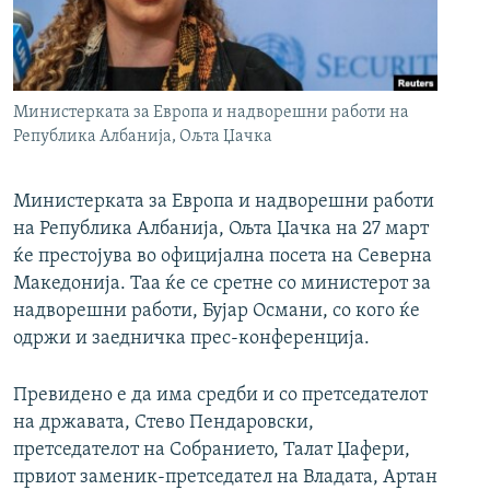
РСЕ веб страници
Министерката за Европа и надворешни работи на
Република Албанија, Ољта Џачка
Министерката за Европа и надворешни работи
на Република Албанија, Ољта Џачка на 27 март
ќе престојува во официјална посета на Северна
Македонија. Таа ќе се сретне со министерот за
надворешни работи, Бујар Османи, со кого ќе
одржи и заедничка прес-конференција.
Превидено е да има средби и со претседателот
на државата, Стево Пендаровски,
претседателот на Собранието, Талат Џафери,
првиот заменик-претседател на Владата, Артан