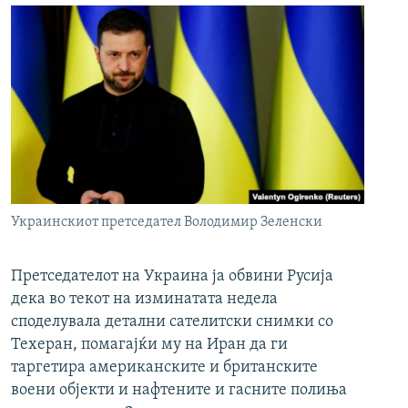
Украинскиот претседател Володимир Зеленски
Претседателот на Украина ја обвини Русија
дека во текот на изминатата недела
споделувала детални сателитски снимки со
Техеран, помагајќи му на Иран да ги
таргетира американските и британските
воени објекти и нафтените и гасните полиња