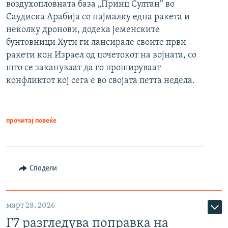
воздухопловната база „Принц Султан“ во
Саудиска Арабија со најмалку една ракета и
неколку дронови, додека јеменските
бунтовници Хути ги лансирале своите први
ракети кон Израел од почетокот на војната, со
што се закануваат да го прошируваат
конфликтот кој сега е во својата петта недела.
прочитај повеќе
Сподели
март 28, 2026
Г7 разгледува поправка на