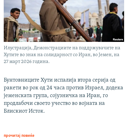
Илустрација, Демонстрациите на поддржувачите на
Хутите во знак на солидарност со Иран, во Јемен, на
27 март 2026 година.
Бунтовниците Хути испалија втора серија од
ракети во рок од 24 часа против Израел, додека
јеменската група, сојузничка на Иран, го
продлабочи своето учество во војната на
Блискиот Исток.
прочитај повеќе