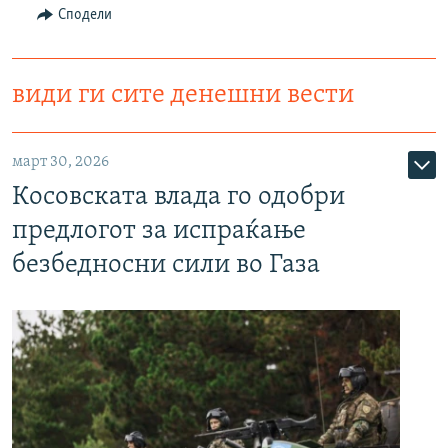
Сподели
види ги сите денешни вести
март 30, 2026
Косовската влада го одобри
предлогот за испраќање
безбедносни сили во Газа