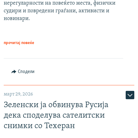
нерегуларности на повеќето места, физички
судири и повредени граѓани, активисти и
новинари.
прочитај повеќе
Сподели
март 29, 2026
Зеленски ја обвинува Русија
дека споделува сателитски
снимки со Техеран