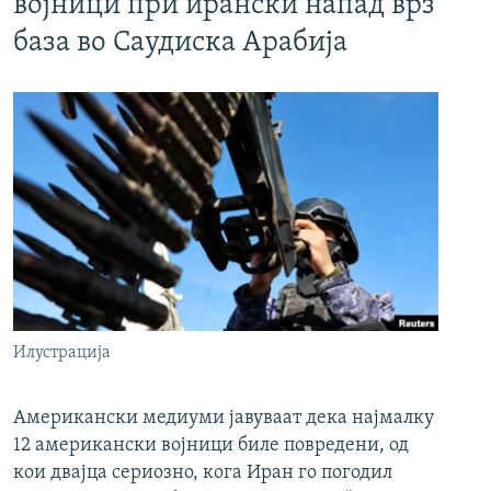
војници при ирански напад врз
база во Саудиска Арабија
Илустрација
Американски медиуми јавуваат дека најмалку
12 американски војници биле повредени, од
кои двајца сериозно, кога Иран го погодил