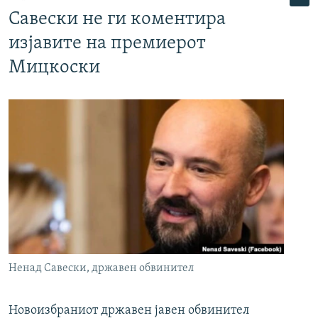
Савески не ги коментира
изјавите на премиерот
Мицкоски
Ненад Савески, државен обвинител
Новоизбраниот државен јавен обвинител