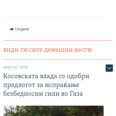
Сподели
види ги сите денешни вести
март 30, 2026
Косовската влада го одобри
предлогот за испраќање
безбедносни сили во Газа