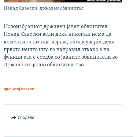
Ненад Савески, државен обвинител
Новоизбраниот државен јавен обвинител
Ненад Савески вели дека никогаш нема да
коментира ничија изјава, нагласувајќи дека
првото нешто што го направил откако е на
функцијата е средба со јавните обвинители во
Државното јавно обвинителство.
прочитај повеќе
Сподели