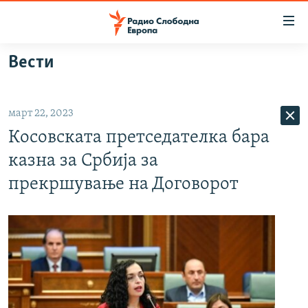
Достапни
линкови
Оди
Вести
на
МАКЕДОНИЈА
содржината
СВЕТ
Оди
март 22, 2023
ВИЗУЕЛНО
на
Косовската претседателка бара
главната
ВЕСТИ
навигација
казна за Србија за
ШТО ТРЕБА ДА ЗНАЕТЕ
Премини
прекршување на Договорот
на
ПРИЈАВИ СЕ ЗА ЊУЗЛЕТЕР
пребарување
ПОДКАСТ ЗОШТО?
СЛЕДЕТЕ НЕ