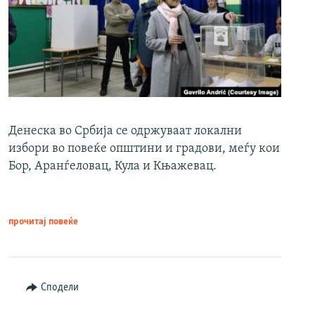
Денеска во Србија се одржуваат локални
избори во повеќе општини и градови, меѓу кои
Бор, Аранѓеловац, Кула и Књажевац.
прочитај повеќе
Сподели