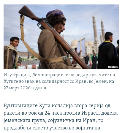
Илустрација, Демонстрациите на поддржувачите на
Хутите во знак на солидарност со Иран, во Јемен, на
27 март 2026 година.
Бунтовниците Хути испалија втора серија од
ракети во рок од 24 часа против Израел, додека
јеменската група, сојузничка на Иран, го
продлабочи своето учество во војната на