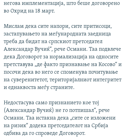
негова имплементација, што беше договорено
во Охрид на 18 март.
Мислам дека сите напори, сите притисоци,
застапувањето на меѓународната заедница
треба да бидат на српскиот претседател
Александар Вучиќ“, рече Османи. Таа подвлече
дека Договорот за нормализација на односите
претставува „де факто признавање на Косово“ и
посочи дека во него се споменува почитување
на суверенитетот, територијалниот интегритет
и еднаквоста меѓу страните.
Недостасува само признанието кое тој
(Александар Вучиќ) не го потпишал“, рече
Османи. Таа истакна дека „сите се изложени
на ризик“ додека претседателот на Србија
одбива да го спроведе Договорот.