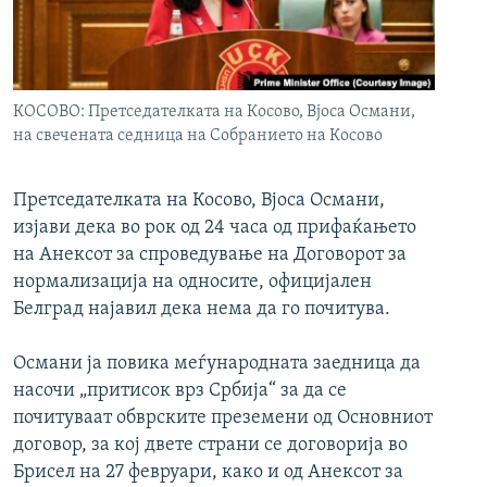
РСЕ веб страници
КОСОВО: Претседателката на Косово, Вјоса Османи,
на свечената седница на Собранието на Косово
Претседателката на Косово, Вјоса Османи,
изјави дека во рок од 24 часа од прифаќањето
на Анексот за спроведување на Договорот за
нормализација на односите, официјален
Белград најавил дека нема да го почитува.
Османи ја повика меѓународната заедница да
насочи „притисок врз Србија“ за да се
почитуваат обврските преземени од Основниот
договор, за кој двете страни се договорија во
Брисел на 27 февруари, како и од Анексот за