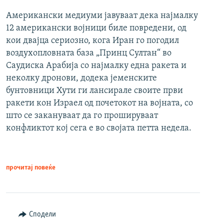
Американски медиуми јавуваат дека најмалку
12 американски војници биле повредени, од
кои двајца сериозно, кога Иран го погодил
воздухопловната база „Принц Султан“ во
Саудиска Арабија со најмалку една ракета и
неколку дронови, додека јеменските
бунтовници Хути ги лансирале своите први
ракети кон Израел од почетокот на војната, со
што се закануваат да го прошируваат
конфликтот кој сега е во својата петта недела.
прочитај повеќе
Сподели