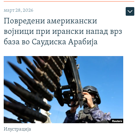
март 28, 2026
Повредени американски
војници при ирански напад врз
база во Саудиска Арабија
Илустрација