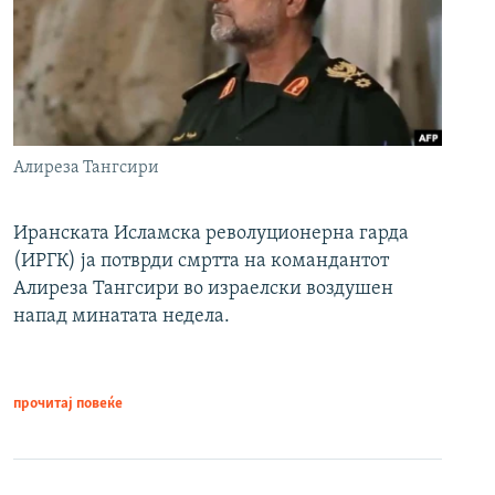
Алиреза Тангсири
Иранската Исламска револуционерна гарда
(ИРГК) ја потврди смртта на командантот
Алиреза Тангсири во израелски воздушен
напад минатата недела.
прочитај повеќе