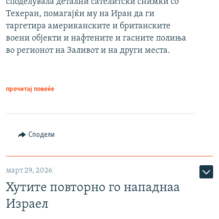
споделувала детални сателитски снимки со
Техеран, помагајќи му на Иран да ги
таргетира американските и британските
воени објекти и нафтените и гасните полиња
во регионот на Заливот и на други места.
прочитај повеќе
Сподели
март 29, 2026
Хутите повторно го нападнаа
Израел