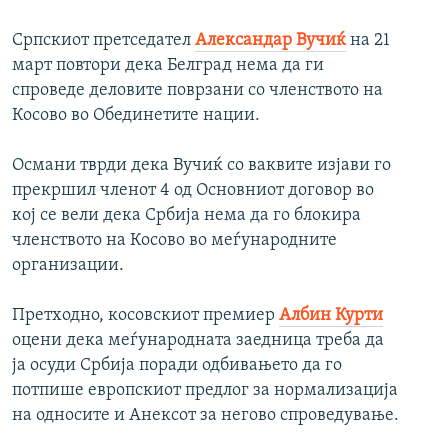
Српскиот претседател
Александар Вучиќ
на 21
март повтори дека Белград нема да ги
спроведе деловите поврзани со членството на
Косово во Обединетите нации.
Османи тврди дека Вучиќ со ваквите изјави го
прекршил членот 4 од Основниот договор во
кој се вели дека Србија нема да го блокира
членството на Косово во меѓународните
организации.
Претходно, косовскиот премиер
Албин Курти
оцени дека меѓународната заедница треба да
ја осуди Србија поради одбивањето да го
потпише европскиот предлог за нормализација
на односите и Анексот за негово спроведување.