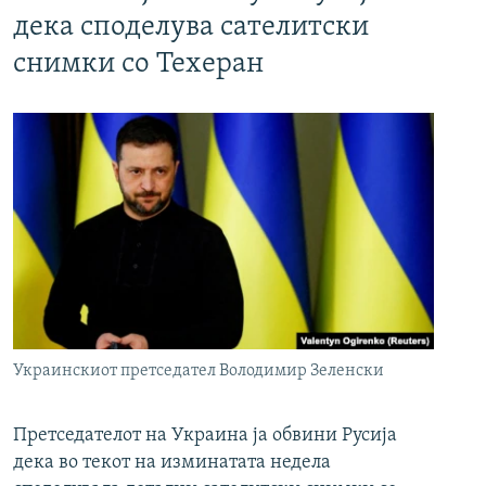
дека споделува сателитски
снимки со Техеран
Украинскиот претседател Володимир Зеленски
Претседателот на Украина ја обвини Русија
дека во текот на изминатата недела