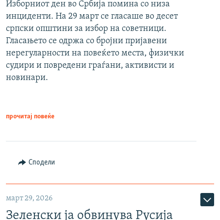
Изборниот ден во Србија помина со низа
инциденти. На 29 март се гласаше во десет
српски општини за избор на советници.
Гласањето се одржа со бројни пријавени
нерегуларности на повеќето места, физички
судири и повредени граѓани, активисти и
новинари.
прочитај повеќе
Сподели
март 29, 2026
Зеленски ја обвинува Русија